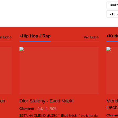
Tradi
VIDE
+Hip Hop // Rap
+Kud
r tudo
Ver tudo
son
Dior Stalony - Ekoti Ndoki
Mend
Dech
Clemente
-
July 11, 2026
Clemen
ESTÁ NA CLENIO MUZIIK: “ Ekoti Ndoki ” é o tema da