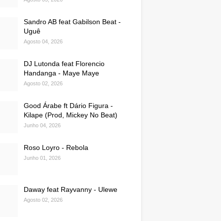
Sandro AB feat Gabilson Beat -
Uguê
Agosto 04, 2026
DJ Lutonda feat Florencio
Handanga - Maye Maye
Agosto 02, 2026
Good Árabe ft Dário Figura -
Kilape (Prod, Mickey No Beat)
Junho 04, 2026
Roso Loyro - Rebola
Junho 01, 2026
Daway feat Rayvanny - Ulewe
Agosto 02, 2026