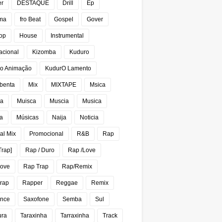
er
DESTAQUE
Drill
Ep
ma
fro Beat
Gospel
Gover
op
House
Instrumental
acional
Kizomba
Kuduro
o Animação
KudurO Lamento
benta
Mix
MIXTAPE
Msica
ca
Muisca
Muscia
Musica
a
Músicas
Naija
Noticia
al Mix
Promocional
R&B
Rap
Trap]
Rap / Duro
Rap /Love
Love
Rap Trap
Rap/Remix
rap
Rapper
Reggae
Remix
nce
Saxofone
Semba
Sul
ura
Taraxinha
Tarraxinha
Track