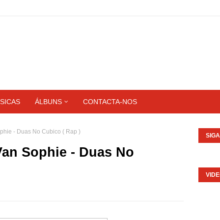
SICAS
ÁLBUNS
CONTACTA-NOS
phie - Duas No Cubico ( Rap )
SIG
Van Sophie - Duas No
VID