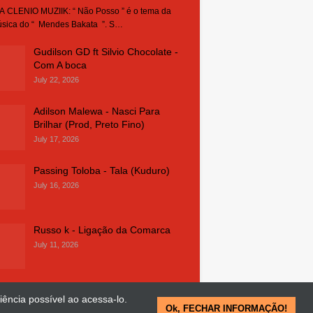
 CLENIO MUZIIK: “ Não Posso ” é o tema da
sica do “ Mendes Bakata ”. S…
Gudilson GD ft Silvio Chocolate -
Com A boca
July 22, 2026
Adilson Malewa - Nasci Para
Brilhar (Prod, Preto Fino)
July 17, 2026
Passing Toloba - Tala (Kuduro)
July 16, 2026
Russo k - Ligação da Comarca
July 11, 2026
iência possível ao acessa-lo.
Ok, FECHAR INFORMAÇÃO!