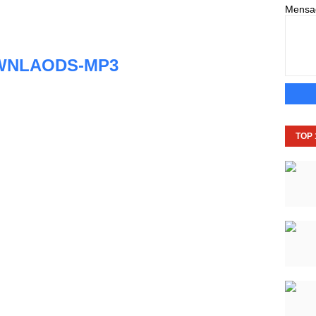
Mens
WNLAODS-MP3
TOP