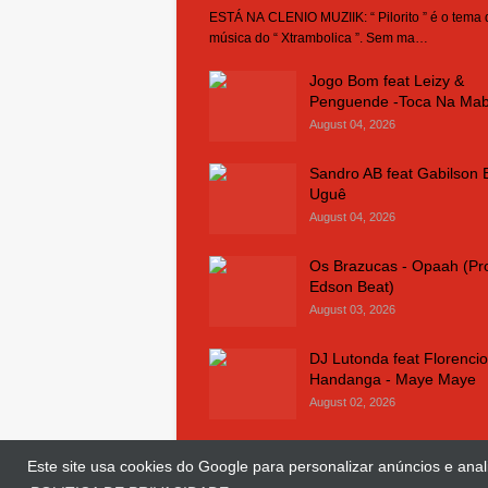
ESTÁ NA CLENIO MUZIIK: “ Pilorito ” é o tema
música do “ Xtrambolica ”. Sem ma…
Jogo Bom feat Leizy &
Penguende -Toca Na Ma
August 04, 2026
Sandro AB feat Gabilson 
Uguê
August 04, 2026
Os Brazucas - Opaah (Pr
Edson Beat)
August 03, 2026
DJ Lutonda feat Florencio
Handanga - Maye Maye
August 02, 2026
Este site usa cookies do Google para personalizar anúncios e anali
© Copyright 2018 and 2025
Clenio Muziik
| 