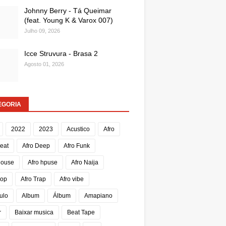
Johnny Berry - Tá Queimar
(feat. Young K & Varox 007)
Julho 09, 2026
Icce Struvura - Brasa 2
Agosto 01, 2026
EGORIA
2022
2023
Acustico
Afro
Beat
Afro Deep
Afro Funk
House
Afro hpuse
Afro Naija
Pop
Afro Trap
Afro vibe
ulo
Album
Álbum
Amapiano
r
Baixar musica
Beat Tape