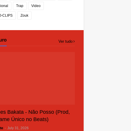
cional
Trap
Video
O-CLIPS
Zouk
uro
Ver tudo
es Bakata - Não Posso (Prod,
ame Único no Beats)
te
-
July 31, 2026