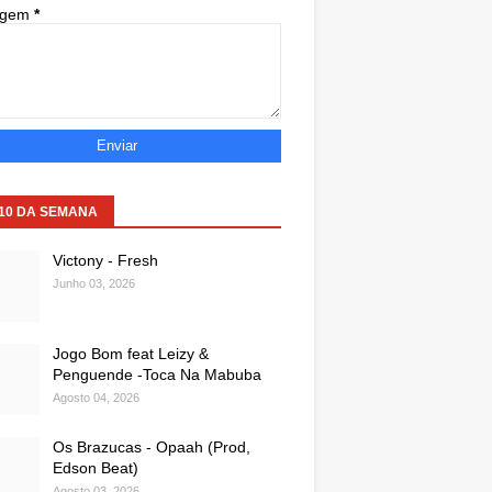
agem
*
 10 DA SEMANA
Victony - Fresh
Junho 03, 2026
Jogo Bom feat Leizy &
Penguende -Toca Na Mabuba
Agosto 04, 2026
Os Brazucas - Opaah (Prod,
Edson Beat)
Agosto 03, 2026