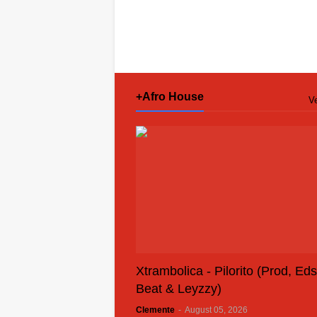
+Afro House
Ve
Xtrambolica - Pilorito (Prod, Ed
Beat & Leyzzy)
Clemente
-
August 05, 2026