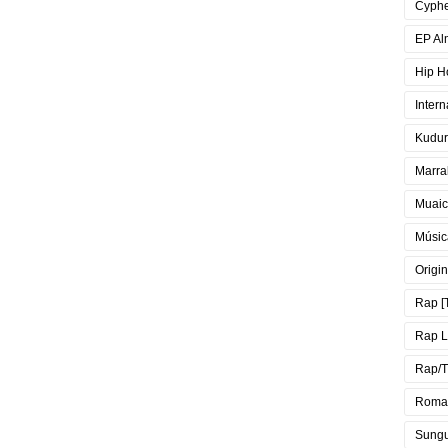
Cyph
EP Al
Hip H
Intern
Kudur
Marra
Muai
Músic
Origin
Rap [
Rap 
Rap/T
Roma
Sung