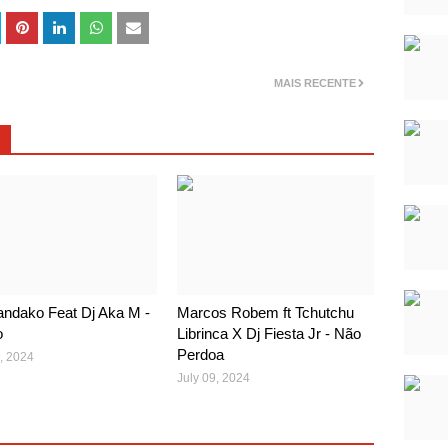
MAIS RECENTE
ndako Feat Dj Aka M -
Marcos Robem ft Tchutchu
o
Librinca X Dj Fiesta Jr - Não
Perdoa
, 2024
July 09, 2024