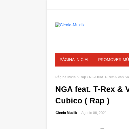
PÁGINA INICIAL
PROMOVER MÚ
Página inicial
Rap
NGA feat. T-Rex & Van So
NGA feat. T-Rex & 
Cubico ( Rap )
Clenio Muziik
-
Agosto 08, 2021