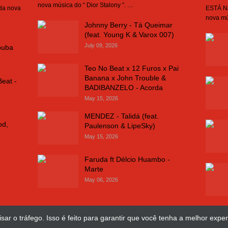
nova música do “ Dior Stalony ”. …
 da nova
ESTÁ NA
nova mú
Johnny Berry - Tá Queimar
(feat. Young K & Varox 007)
July 09, 2026
buba
Teo No Beat x 12 Furos x Pai
Banana x John Trouble &
Beat -
BADIBANZELO - Acorda
May 15, 2026
MENDEZ - Talidá (feat.
od,
Paulenson & LipeSky)
May 15, 2026
Faruda ft Délcio Huambo -
Marte
May 06, 2026
sar o tráfego. Isso é feito para garantir que você tenha a melhor exper
Design Web
José Chimuco