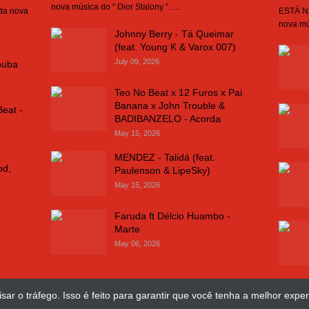
nova música do “ Dior Stalony ”. …
 da nova
ESTÁ NA
nova mú
Johnny Berry - Tá Queimar
(feat. Young K & Varox 007)
July 09, 2026
buba
Teo No Beat x 12 Furos x Pai
Banana x John Trouble &
Beat -
BADIBANZELO - Acorda
May 15, 2026
MENDEZ - Talidá (feat.
od,
Paulenson & LipeSky)
May 15, 2026
Faruda ft Délcio Huambo -
Marte
May 06, 2026
sar o tráfego. Isso é feito para garantir que você tenha a melhor exper
Design Web
José Chimuco