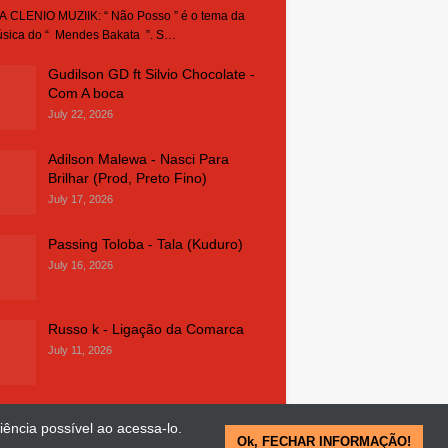
 CLENIO MUZIIK: “ Não Posso ” é o tema da
sica do “ Mendes Bakata ”. S…
Gudilson GD ft Silvio Chocolate -
Com A boca
July 22, 2026
Adilson Malewa - Nasci Para
Brilhar (Prod, Preto Fino)
July 17, 2026
Passing Toloba - Tala (Kuduro)
July 16, 2026
Russo k - Ligação da Comarca
July 11, 2026
iência possível ao acessa-lo.
Ok, FECHAR INFORMAÇÃO!