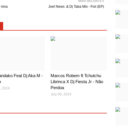
MAIS RECENTE
 nina
Joel News .& Dj Taba Mix - Foii (EP)
ndako Feat Dj Aka M -
Marcos Robem ft Tchutchu
o
Librinca X Dj Fiesta Jr - Não
Perdoa
, 2024
July 09, 2024