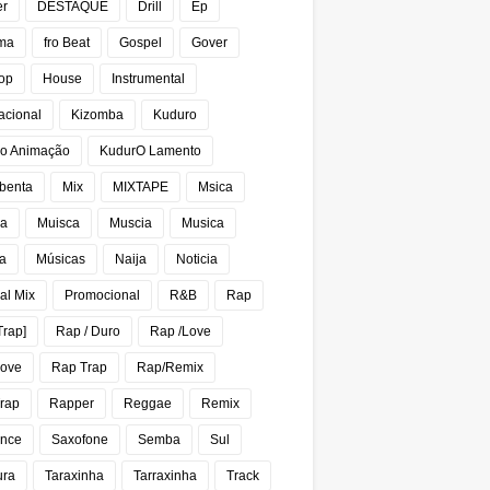
er
DESTAQUE
Drill
Ep
ma
fro Beat
Gospel
Gover
op
House
Instrumental
acional
Kizomba
Kuduro
o Animação
KudurO Lamento
benta
Mix
MIXTAPE
Msica
ca
Muisca
Muscia
Musica
a
Músicas
Naija
Noticia
al Mix
Promocional
R&B
Rap
Trap]
Rap / Duro
Rap /Love
Love
Rap Trap
Rap/Remix
rap
Rapper
Reggae
Remix
nce
Saxofone
Semba
Sul
ura
Taraxinha
Tarraxinha
Track