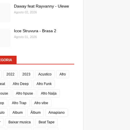
Daway feat Rayvanny - Ulewe
Agosto 02, 2026
Icce Struvura - Brasa 2
Agosto 01, 2026
EGORIA
2022
2023
Acustico
Afro
Beat
Afro Deep
Afro Funk
House
Afro hpuse
Afro Naija
Pop
Afro Trap
Afro vibe
ulo
Album
Álbum
Amapiano
r
Baixar musica
Beat Tape