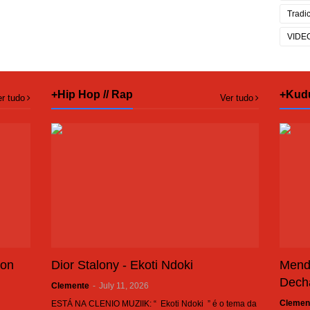
Tradi
VIDE
+Hip Hop // Rap
+Kud
r tudo
Ver tudo
son
Dior Stalony - Ekoti Ndoki
Mend
Dech
Clemente
-
July 11, 2026
Clemen
ESTÁ NA CLENIO MUZIIK: “ Ekoti Ndoki ” é o tema da