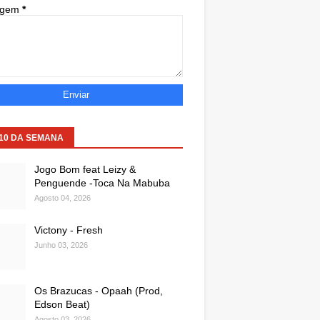
agem
*
 10 DA SEMANA
Jogo Bom feat Leizy &
Penguende -Toca Na Mabuba
Agosto 04, 2026
Victony - Fresh
Junho 03, 2026
Os Brazucas - Opaah (Prod,
Edson Beat)
Agosto 03, 2026