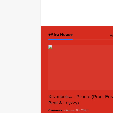
+Afro House
Ve
Xtrambolica - Pilorito (Prod, Ed
Beat & Leyzzy)
Clemente
-
August 05, 2026