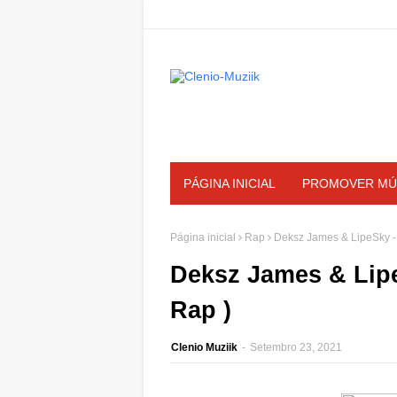
PÁGINA INICIAL
PROMOVER MÚ
Página inicial
Rap
Deksz James & LipeSky - 
Deksz James & Lipe
Rap )
Clenio Muziik
-
Setembro 23, 2021