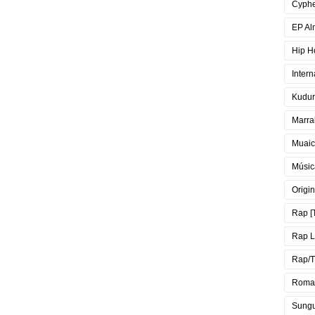
Cyph
EP Al
Hip H
Intern
Kudur
Marra
Muai
Músic
Origin
Rap [
Rap 
Rap/T
Roma
Sung