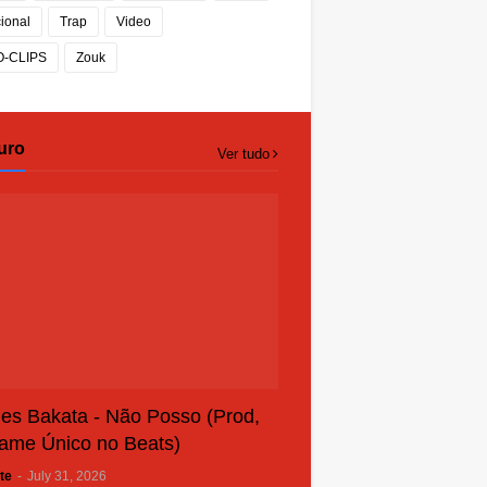
cional
Trap
Video
O-CLIPS
Zouk
uro
Ver tudo
es Bakata - Não Posso (Prod,
ame Único no Beats)
te
-
July 31, 2026