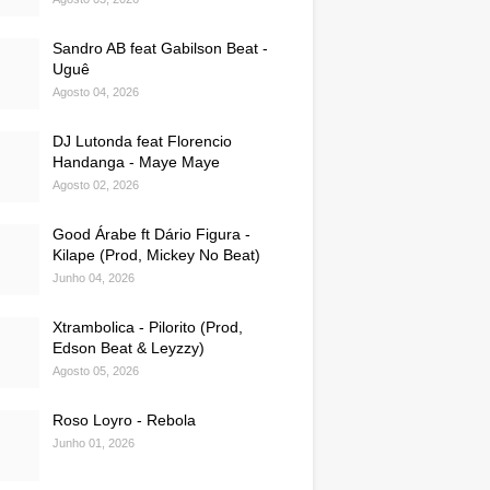
Sandro AB feat Gabilson Beat -
Uguê
Agosto 04, 2026
DJ Lutonda feat Florencio
Handanga - Maye Maye
Agosto 02, 2026
Good Árabe ft Dário Figura -
Kilape (Prod, Mickey No Beat)
Junho 04, 2026
Xtrambolica - Pilorito (Prod,
Edson Beat & Leyzzy)
Agosto 05, 2026
Roso Loyro - Rebola
Junho 01, 2026