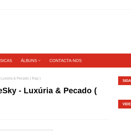
SICAS
ÁLBUNS
CONTACTA-NOS
Luxúria & Pecado ( Rap )
SIG
Sky - Luxúria & Pecado (
VID