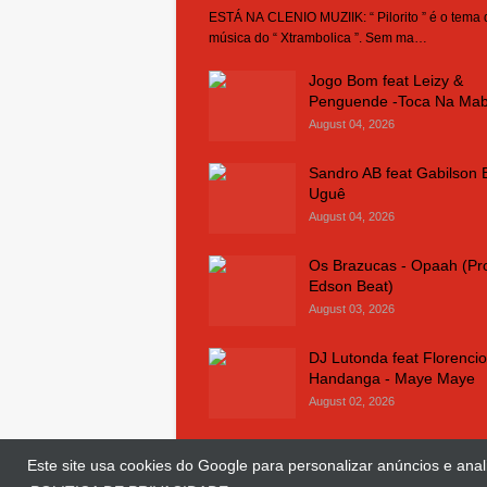
ESTÁ NA CLENIO MUZIIK: “ Pilorito ” é o tema
música do “ Xtrambolica ”. Sem ma…
Jogo Bom feat Leizy &
Penguende -Toca Na Ma
August 04, 2026
Sandro AB feat Gabilson 
Uguê
August 04, 2026
Os Brazucas - Opaah (Pr
Edson Beat)
August 03, 2026
DJ Lutonda feat Florencio
Handanga - Maye Maye
August 02, 2026
Este site usa cookies do Google para personalizar anúncios e anali
© Copyright 2018 and 2025
Clenio Muziik
| 