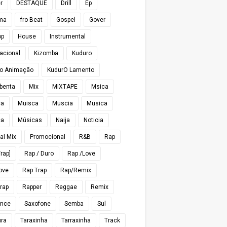
r
DESTAQUE
Drill
Ep
ma
fro Beat
Gospel
Gover
op
House
Instrumental
nacional
Kizomba
Kuduro
o Animação
KudurO Lamento
benta
Mix
MIXTAPE
Msica
ca
Muisca
Muscia
Musica
ca
Músicas
Naija
Noticia
al Mix
Promocional
R&B
Rap
rap]
Rap / Duro
Rap /Love
ove
Rap Trap
Rap/Remix
rap
Rapper
Reggae
Remix
nce
Saxofone
Semba
Sul
ra
Taraxinha
Tarraxinha
Track