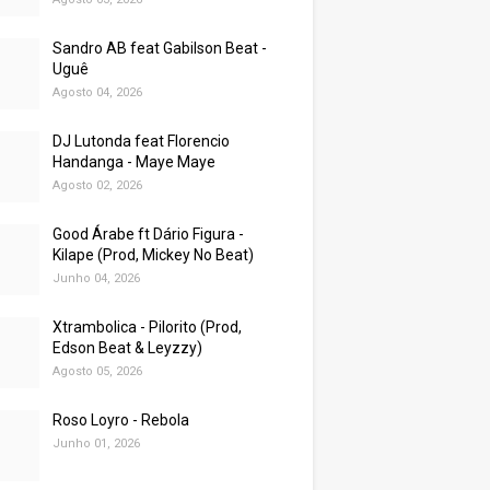
Sandro AB feat Gabilson Beat -
Uguê
Agosto 04, 2026
DJ Lutonda feat Florencio
Handanga - Maye Maye
Agosto 02, 2026
Good Árabe ft Dário Figura -
Kilape (Prod, Mickey No Beat)
Junho 04, 2026
Xtrambolica - Pilorito (Prod,
Edson Beat & Leyzzy)
Agosto 05, 2026
Roso Loyro - Rebola
Junho 01, 2026