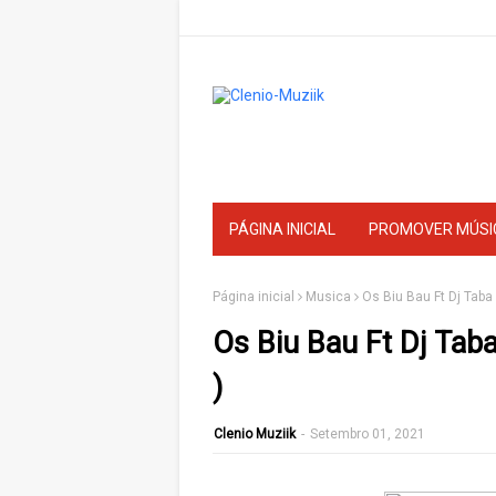
PÁGINA INICIAL
PROMOVER MÚSI
Página inicial
Musica
Os Biu Bau Ft Dj Taba 
Os Biu Bau Ft Dj Taba
)
Clenio Muziik
-
Setembro 01, 2021