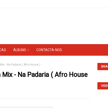
CAS
ÁLBUNS
CONTACTA-NOS
Mix - Na Padaria ( Afro House )
SIGA
 Mix - Na Padaria ( Afro House
VIDE