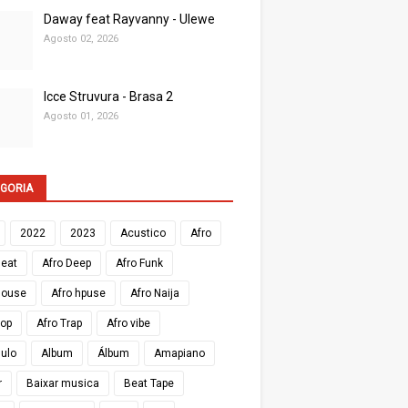
Daway feat Rayvanny - Ulewe
Agosto 02, 2026
Icce Struvura - Brasa 2
Agosto 01, 2026
GORIA
2022
2023
Acustico
Afro
Beat
Afro Deep
Afro Funk
House
Afro hpuse
Afro Naija
Pop
Afro Trap
Afro vibe
Zulo
Album
Álbum
Amapiano
r
Baixar musica
Beat Tape