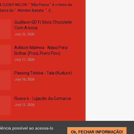
 CLENIO MUZIIK: “ Não Posso ” é o tema da
sica do “ Mendes Bakata ”. S…
Gudilson GD ft Silvio Chocolate -
Com A boca
July 22, 2026
Adilson Malewa - Nasci Para
Brilhar (Prod, Preto Fino)
July 17, 2026
Passing Toloba - Tala (Kuduro)
July 16, 2026
Russo k - Ligação da Comarca
July 11, 2026
iência possível ao acessa-lo.
Ok, FECHAR INFORMAÇÃO!