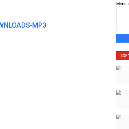
Mens
WNLOADS-MP3
TOP 