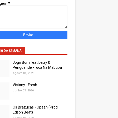
agem
*
10 DA SEMANA
Jogo Bom feat Leizy &
Penguende -Toca Na Mabuba
Agosto 04, 2026
Victony - Fresh
Junho 03, 2026
Os Brazucas - Opaah (Prod,
Edson Beat)
Agosto 03, 2026