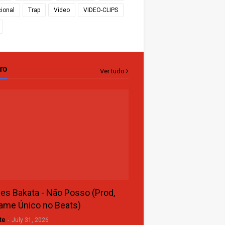
cional
Trap
Video
VIDEO-CLIPS
ro
Ver tudo
s Bakata - Não Posso (Prod,
ame Único no Beats)
te
-
July 31, 2026