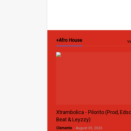
+Afro House
Ve
Xtrambolica - Pilorito (Prod, Eds
Beat & Leyzzy)
Clemente
-
August 05, 2026