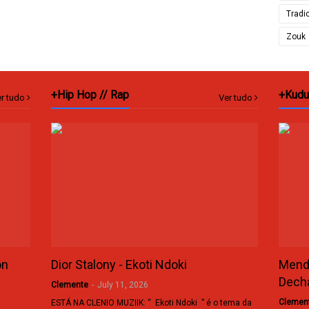
Tradi
Zouk
+Hip Hop // Rap
+Kudu
r tudo
Ver tudo
on
Dior Stalony - Ekoti Ndoki
Mende
Dech
Clemente
-
July 11, 2026
Clemen
ESTÁ NA CLENIO MUZIIK: “ Ekoti Ndoki ” é o tema da