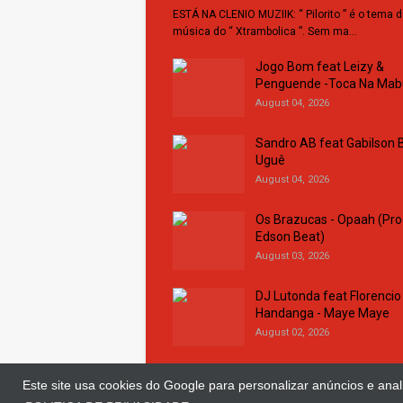
ESTÁ NA CLENIO MUZIIK: “ Pilorito ” é o tema 
música do “ Xtrambolica ”. Sem ma…
Jogo Bom feat Leizy &
Penguende -Toca Na Ma
August 04, 2026
Sandro AB feat Gabilson B
Uguê
August 04, 2026
Os Brazucas - Opaah (Pro
Edson Beat)
August 03, 2026
DJ Lutonda feat Florencio
Handanga - Maye Maye
August 02, 2026
Este site usa cookies do Google para personalizar anúncios e anali
© Copyright 2018 and 2025
Clenio Muziik
| D