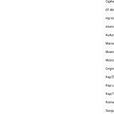
Cyphe
EP Al
Hip H
Inter
Kudur
Marra
Muai
Músi
Origin
Rap [T
Rap L
Rap/T
Roma
Sungu