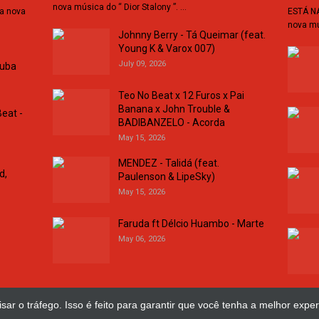
nova música do “ Dior Stalony ”. …
da nova
ESTÁ NA
nova mú
Johnny Berry - Tá Queimar (feat.
Young K & Varox 007)
July 09, 2026
buba
Teo No Beat x 12 Furos x Pai
Banana x John Trouble &
eat -
BADIBANZELO - Acorda
May 15, 2026
MENDEZ - Talidá (feat.
d,
Paulenson & LipeSky)
May 15, 2026
Faruda ft Délcio Huambo - Marte
May 06, 2026
sar o tráfego. Isso é feito para garantir que você tenha a melhor exper
esign Web
José Chimuco