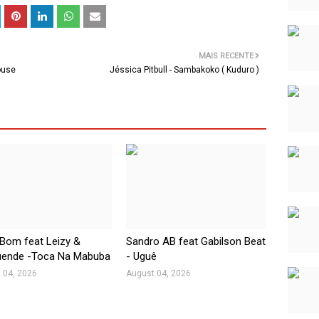
MAIS RECENTE
ouse
Jéssica Pitbull - Sambakoko ( Kuduro )
Bom feat Leizy &
Sandro AB feat Gabilson Beat
ende -Toca Na Mabuba
- Uguê
 04, 2026
August 04, 2026