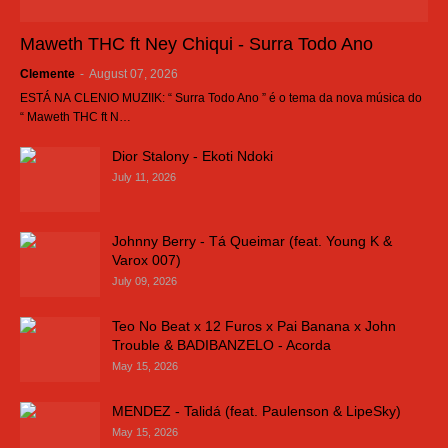
Maweth THC ft Ney Chiqui - Surra Todo Ano
Clemente
-
August 07, 2026
ESTÁ NA CLENIO MUZIIK: “ Surra Todo Ano ” é o tema da nova música do
“ Maweth THC ft N…
Dior Stalony - Ekoti Ndoki
July 11, 2026
Johnny Berry - Tá Queimar (feat. Young K &
Varox 007)
July 09, 2026
Teo No Beat x 12 Furos x Pai Banana x John
Trouble & BADIBANZELO - Acorda
May 15, 2026
MENDEZ - Talidá (feat. Paulenson & LipeSky)
May 15, 2026