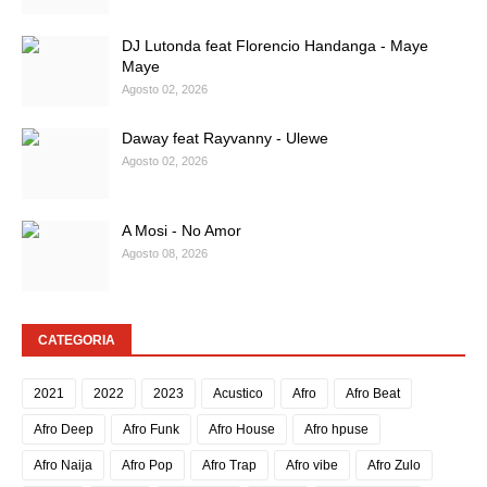
DJ Lutonda feat Florencio Handanga - Maye
Maye
Agosto 02, 2026
Daway feat Rayvanny - Ulewe
Agosto 02, 2026
A Mosi - No Amor
Agosto 08, 2026
CATEGORIA
2021
2022
2023
Acustico
Afro
Afro Beat
Afro Deep
Afro Funk
Afro House
Afro hpuse
Afro Naija
Afro Pop
Afro Trap
Afro vibe
Afro Zulo