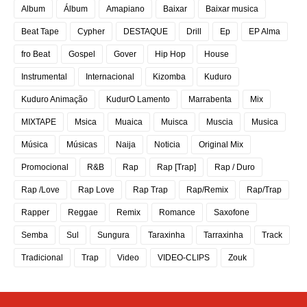
Album
Álbum
Amapiano
Baixar
Baixar musica
Beat Tape
Cypher
DESTAQUE
Drill
Ep
EP Alma
fro Beat
Gospel
Gover
Hip Hop
House
Instrumental
Internacional
Kizomba
Kuduro
Kuduro Animação
KudurO Lamento
Marrabenta
Mix
MIXTAPE
Msica
Muaica
Muisca
Muscia
Musica
Música
Músicas
Naija
Noticia
Original Mix
Promocional
R&B
Rap
Rap [Trap]
Rap / Duro
Rap /Love
Rap Love
Rap Trap
Rap/Remix
Rap/Trap
Rapper
Reggae
Remix
Romance
Saxofone
Semba
Sul
Sungura
Taraxinha
Tarraxinha
Track
Tradicional
Trap
Video
VIDEO-CLIPS
Zouk