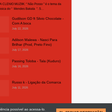
 CLENIO MUZIIK: “ Não Posso ” é o tema da
sica do “ Mendes Bakata ”. S…
Gudilson GD ft Silvio Chocolate -
Com A boca
July 22, 2026
Adilson Malewa - Nasci Para
Brilhar (Prod, Preto Fino)
July 17, 2026
Passing Toloba - Tala (Kuduro)
July 16, 2026
Russo k - Ligação da Comarca
July 11, 2026
iência possível ao acessa-lo.