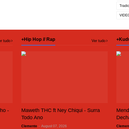
Tradi
VIDE
+Hip Hop // Rap
+Kud
r tudo
Ver tudo
ho -
Maweth THC ft Ney Chiqui - Surra
Mend
Todo Ano
Dech
Clemente
-
August 07, 2026
Clemen