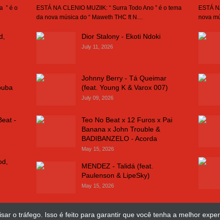
 ” é o
ESTÁ NA CLENIO MUZIIK: “ Surra Todo Ano ” é o tema
ESTÁ NA
da nova música do “ Maweth THC ft N…
nova mú
d,
Dior Stalony - Ekoti Ndoki
July 11, 2026
Johnny Berry - Tá Queimar
buba
(feat. Young K & Varox 007)
July 09, 2026
Beat -
Teo No Beat x 12 Furos x Pai
Banana x John Trouble &
BADIBANZELO - Acorda
May 15, 2026
od,
MENDEZ - Talidá (feat.
Paulenson & LipeSky)
May 15, 2026
sar o tráfego. Isso é feito para garantir que você tenha a melhor exper
Design Web
José Chimuco