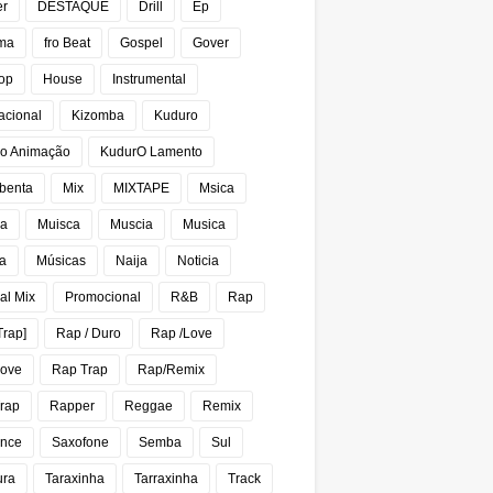
er
DESTAQUE
Drill
Ep
ma
fro Beat
Gospel
Gover
op
House
Instrumental
acional
Kizomba
Kuduro
o Animação
KudurO Lamento
benta
Mix
MIXTAPE
Msica
ca
Muisca
Muscia
Musica
a
Músicas
Naija
Noticia
al Mix
Promocional
R&B
Rap
Trap]
Rap / Duro
Rap /Love
Love
Rap Trap
Rap/Remix
rap
Rapper
Reggae
Remix
nce
Saxofone
Semba
Sul
ura
Taraxinha
Tarraxinha
Track