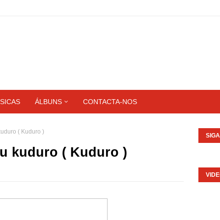
SICAS
ÁLBUNS
CONTACTA-NOS
uduro ( Kuduro )
SIG
u kuduro ( Kuduro )
VID