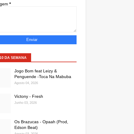
agem
*
 10 DA SEMANA
Jogo Bom feat Leizy &
Penguende -Toca Na Mabuba
Agosto 04, 2026
Victony - Fresh
Junho 03, 2026
Os Brazucas - Opaah (Prod,
Edson Beat)
Agosto 03, 2026