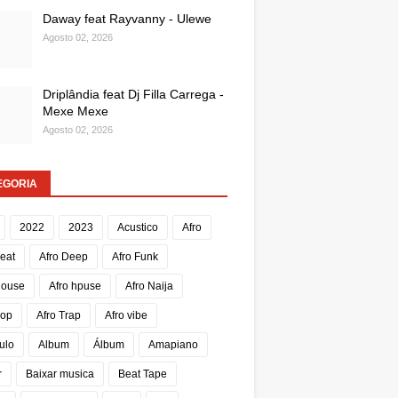
Daway feat Rayvanny - Ulewe
Agosto 02, 2026
Driplândia feat Dj Filla Carrega -
Mexe Mexe
Agosto 02, 2026
EGORIA
2022
2023
Acustico
Afro
Beat
Afro Deep
Afro Funk
House
Afro hpuse
Afro Naija
Pop
Afro Trap
Afro vibe
ulo
Album
Álbum
Amapiano
r
Baixar musica
Beat Tape