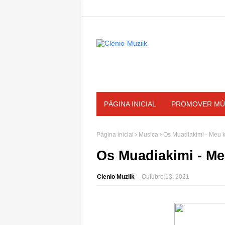
PÁGINA INICIAL
PROMOVER MÚ
Página inicial
Musica
Os Muadiakimi - Meu k
Os Muadiakimi - Me
Clenio Muziik
-
Outubro 13, 2021