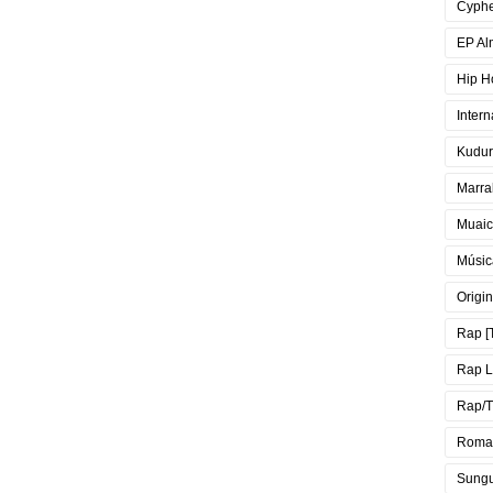
Cyph
EP Al
Hip H
Intern
Kudur
Marra
Muai
Músic
Origin
Rap [
Rap 
Rap/T
Roma
Sung