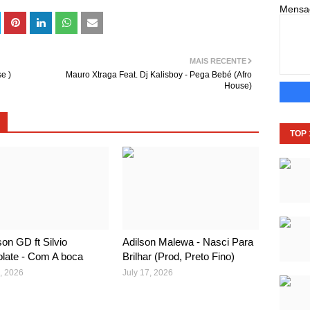
Mens
MAIS RECENTE
se )
Mauro Xtraga Feat. Dj Kalisboy - Pega Bebé (Afro
House)
TOP
on GD ft Silvio
Adilson Malewa - Nasci Para
late - Com A boca
Brilhar (Prod, Preto Fino)
, 2026
July 17, 2026