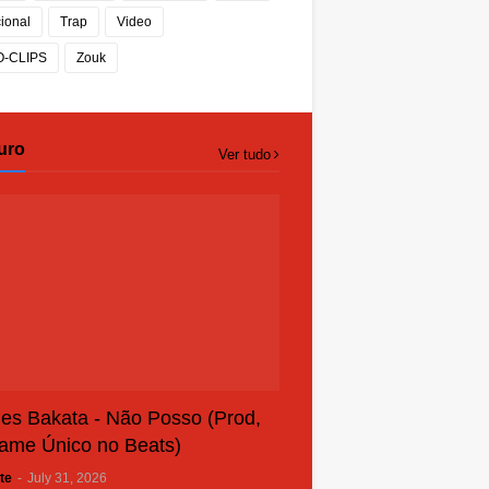
cional
Trap
Video
O-CLIPS
Zouk
uro
Ver tudo
es Bakata - Não Posso (Prod,
ame Único no Beats)
te
-
July 31, 2026