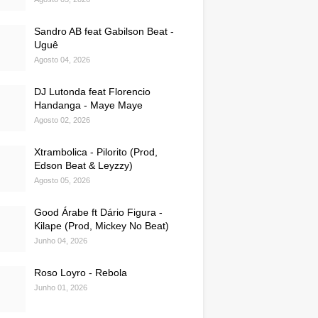
Sandro AB feat Gabilson Beat -
Uguê
Agosto 04, 2026
DJ Lutonda feat Florencio
Handanga - Maye Maye
Agosto 02, 2026
Xtrambolica - Pilorito (Prod,
Edson Beat & Leyzzy)
Agosto 05, 2026
Good Árabe ft Dário Figura -
Kilape (Prod, Mickey No Beat)
Junho 04, 2026
Roso Loyro - Rebola
Junho 01, 2026