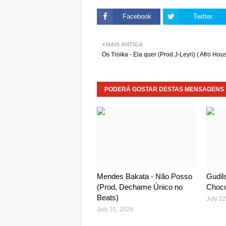
Facebook
Twitter
MAIS ANTIGA
Os Troika - Ela quer (Prod.J-Leyri) ( Afro Hou
PODERÁ GOSTAR DESTAS MENSAGENS
Mendes Bakata - Não Posso
Gudils
(Prod, Dechame Único no
Choco
Beats)
July 22
July 31, 2026