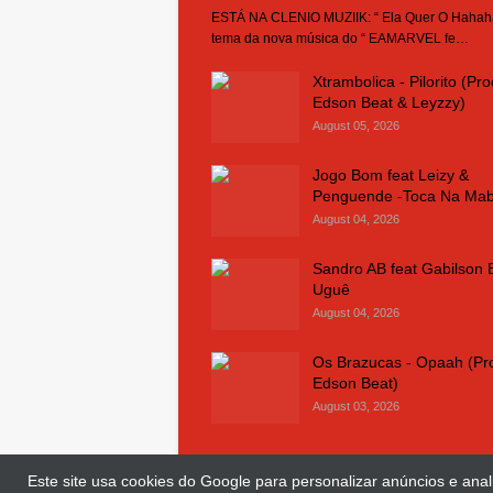
ESTÁ NA CLENIO MUZIIK: “ Ela Quer O Hahaha
tema da nova música do “ EAMARVEL fe…
Xtrambolica - Pilorito (Pro
Edson Beat & Leyzzy)
August 05, 2026
Jogo Bom feat Leizy &
Penguende -Toca Na Ma
August 04, 2026
Sandro AB feat Gabilson 
Uguê
August 04, 2026
Os Brazucas - Opaah (Pr
Edson Beat)
August 03, 2026
Este site usa cookies do Google para personalizar anúncios e anali
© Copyright 2018 and 2025
Clenio Muziik
| 