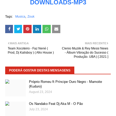
DOWNLOADS-MP3
Tags:
Musica
Zouk
MAIS ANTIGA
MAIS RECENTE
Team Xocoteiro - Faz Nené (
Clenio Muziik & Rey Messi News
Prod, Dj Kalisboy ) ( Afro House )
- Álbum Vibração do Sucesso (
Produção. UBA ) [ 2021 ]
PODERÁ GOSTAR DESTAS MENSAGENS
Próprio Romeu ft Príncipe Ouro Negro - Mamoite
(Kuduro)
August 23, 2024
Os Nandako Feat Dj Aka M - O Pão
July 23, 2024