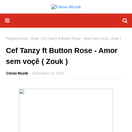
Página inicial
Zouk
Cef Tanzy ft Button Rose - Amor sem voçê ( Zouk )
Cef Tanzy ft Button Rose - Amor
sem voçê ( Zouk )
Clenio Muziik
-
Dezembro 14, 2021