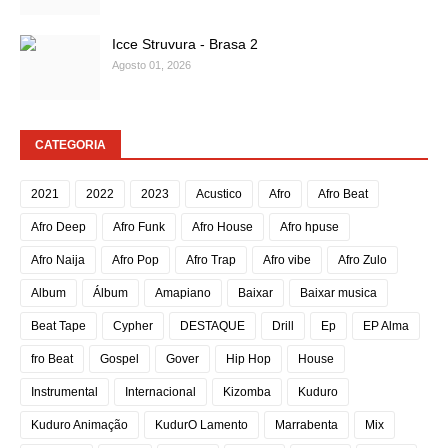
Icce Struvura - Brasa 2
Agosto 01, 2026
CATEGORIA
2021
2022
2023
Acustico
Afro
Afro Beat
Afro Deep
Afro Funk
Afro House
Afro hpuse
Afro Naija
Afro Pop
Afro Trap
Afro vibe
Afro Zulo
Album
Álbum
Amapiano
Baixar
Baixar musica
Beat Tape
Cypher
DESTAQUE
Drill
Ep
EP Alma
fro Beat
Gospel
Gover
Hip Hop
House
Instrumental
Internacional
Kizomba
Kuduro
Kuduro Animação
KudurO Lamento
Marrabenta
Mix