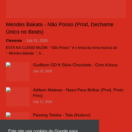
Mendes Bakata - Não Posso (Prod, Dechame
Único no Beats)
Clemente
-
July 31, 2026
ESTÁ NA CLENIO MUZIIK: “ Não Posso ” é o tema da nova música do
“ Mendes Bakata ”. S…
Gudilson GD ft Silvio Chocolate - Com A boca
July 22, 2026
Adilson Malewa - Nasci Para Brilhar (Prod, Preto
Fino)
July 17, 2026
Passing Toloba - Tala (Kuduro)
July 16, 2026
Este site usa cookies do Google para