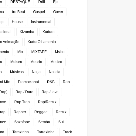
er
DESTAQUE
Drill
Ep
ma
fro Beat
Gospel
Gover
op
House
Instrumental
acional
Kizomba
Kuduro
o Animação
KudurO Lamento
benta
Mix
MIXTAPE
Msica
ca
Muisca
Muscia
Musica
a
Músicas
Naija
Noticia
al Mix
Promocional
R&B
Rap
Trap]
Rap / Duro
Rap /Love
Love
Rap Trap
Rap/Remix
rap
Rapper
Reggae
Remix
nce
Saxofone
Semba
Sul
ura
Taraxinha
Tarraxinha
Track