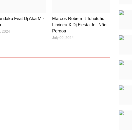
ndako Feat Dj Aka M -
Marcos Robem ft Tchutchu
o
Librinca X Dj Fiesta Jr - Não
Perdoa
, 2024
July 09, 2024