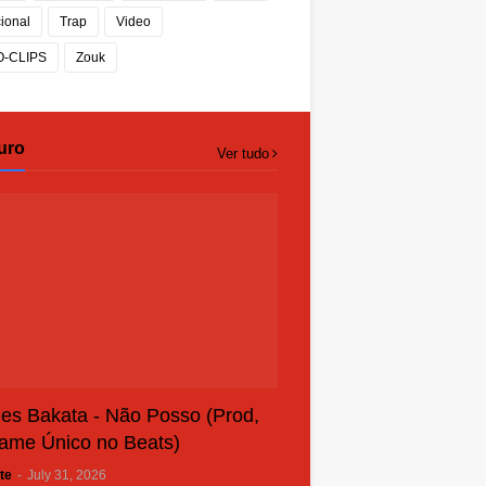
cional
Trap
Video
O-CLIPS
Zouk
uro
Ver tudo
es Bakata - Não Posso (Prod,
ame Único no Beats)
te
-
July 31, 2026