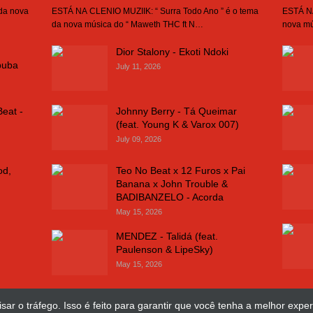
 da nova
ESTÁ NA CLENIO MUZIIK: “ Surra Todo Ano ” é o tema
ESTÁ NA
da nova música do “ Maweth THC ft N…
nova mú
Dior Stalony - Ekoti Ndoki
buba
July 11, 2026
Beat -
Johnny Berry - Tá Queimar
(feat. Young K & Varox 007)
July 09, 2026
od,
Teo No Beat x 12 Furos x Pai
Banana x John Trouble &
BADIBANZELO - Acorda
May 15, 2026
MENDEZ - Talidá (feat.
Paulenson & LipeSky)
May 15, 2026
sar o tráfego. Isso é feito para garantir que você tenha a melhor exper
Design Web
José Chimuco