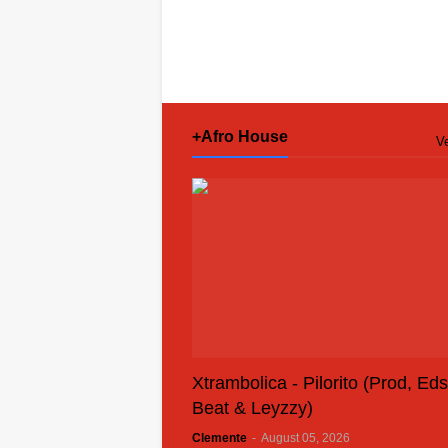
+Afro House
Ve
Xtrambolica - Pilorito (Prod, Ed
Beat & Leyzzy)
Clemente
-
August 05, 2026