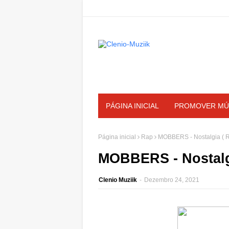
PÁGINA INICIAL
PROMOVER MÚ
Página inicial
Rap
MOBBERS - Nostalgia ( R
MOBBERS - Nostalgi
Clenio Muziik
-
Dezembro 24, 2021