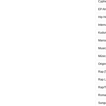
Cyph
EP Al
Hip H
Intern
Kudur
Marra
Muai
Músic
Origin
Rap [
Rap 
Rap/T
Roma
Sung