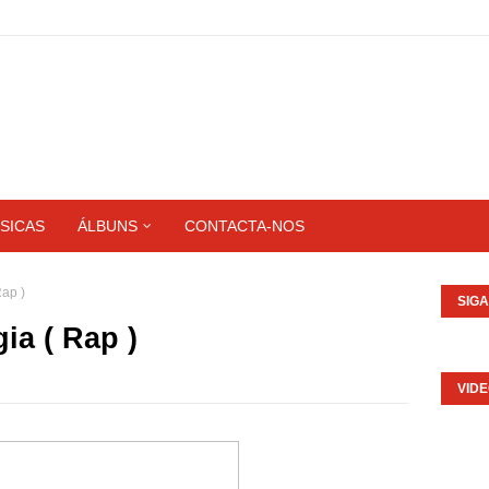
SICAS
ÁLBUNS
CONTACTA-NOS
ap )
SIG
a ( Rap )
VID