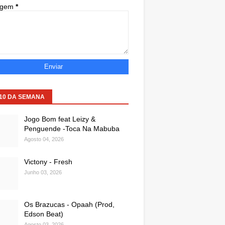
agem
*
 10 DA SEMANA
Jogo Bom feat Leizy &
Penguende -Toca Na Mabuba
Agosto 04, 2026
Victony - Fresh
Junho 03, 2026
Os Brazucas - Opaah (Prod,
Edson Beat)
Agosto 03, 2026