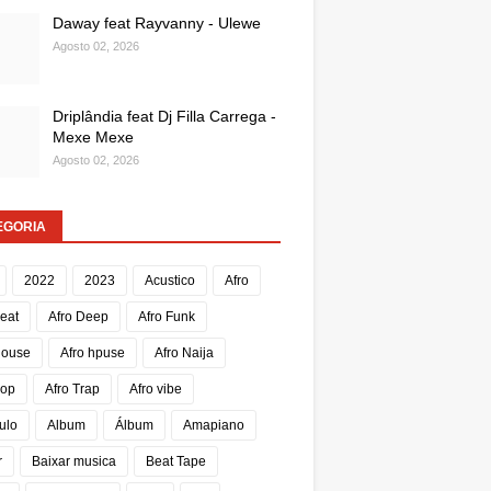
Daway feat Rayvanny - Ulewe
Agosto 02, 2026
Driplândia feat Dj Filla Carrega -
Mexe Mexe
Agosto 02, 2026
EGORIA
2022
2023
Acustico
Afro
Beat
Afro Deep
Afro Funk
House
Afro hpuse
Afro Naija
Pop
Afro Trap
Afro vibe
ulo
Album
Álbum
Amapiano
r
Baixar musica
Beat Tape