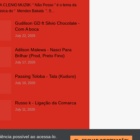
 CLENIO MUZIIK: “ Não Posso ” é o tema da
sica do “ Mendes Bakata ”. S…
Gudilson GD ft Silvio Chocolate -
Com A boca
July 22, 2026
Adilson Malewa - Nasci Para
Brilhar (Prod, Preto Fino)
July 17, 2026
Passing Toloba - Tala (Kuduro)
July 16, 2026
Russo k - Ligação da Comarca
July 11, 2026
iência possível ao acessa-lo.