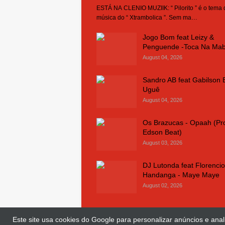
ESTÁ NA CLENIO MUZIIK: “ Pilorito ” é o tema
música do “ Xtrambolica ”. Sem ma…
Jogo Bom feat Leizy &
Penguende -Toca Na Ma
August 04, 2026
Sandro AB feat Gabilson 
Uguê
August 04, 2026
Os Brazucas - Opaah (Pr
Edson Beat)
August 03, 2026
DJ Lutonda feat Florencio
Handanga - Maye Maye
August 02, 2026
Este site usa cookies do Google para personalizar anúncios e anali
© Copyright 2018 and 2025
Clenio Muziik
| 