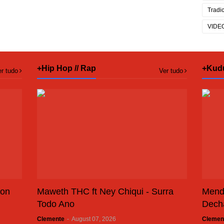
Tradi
VIDE
+Hip Hop // Rap
+Kud
r tudo
Ver tudo
son
Maweth THC ft Ney Chiqui - Surra
Mend
Todo Ano
Dech
Clemente
-
August 07, 2026
Clemen