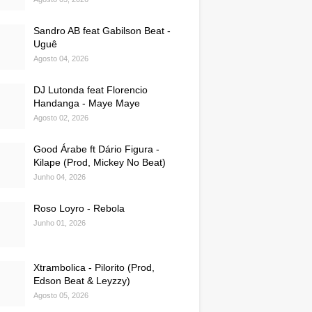
Sandro AB feat Gabilson Beat -
Uguê
Agosto 04, 2026
DJ Lutonda feat Florencio
Handanga - Maye Maye
Agosto 02, 2026
Good Árabe ft Dário Figura -
Kilape (Prod, Mickey No Beat)
Junho 04, 2026
Roso Loyro - Rebola
Junho 01, 2026
Xtrambolica - Pilorito (Prod,
Edson Beat & Leyzzy)
Agosto 05, 2026