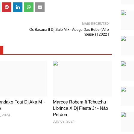
MAIS RECENTE
Os Bacana ft Dj Salo Mix - Adoço Das Bebe ( Afro
house ) [ 2022 ]
ndako Feat Dj Aka M -
Marcos Robem ft Tchutchu
o
Librinca X Dj Fiesta Jr - Não
Perdoa
, 2024
July 09, 2024