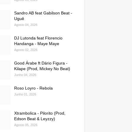
Sandro AB feat Gabilson Beat -
Uguê
Agosto 04, 2026
DJ Lutonda feat Florencio
Handanga - Maye Maye
Agosto 02, 2026
Good Árabe ft Dário Figura -
Kilape (Prod, Mickey No Beat)
Junho 04, 2026
Roso Loyro - Rebola
Junho 01, 2026
Xtrambolica - Pilorito (Prod,
Edson Beat & Leyzzy)
Agosto 05, 2026