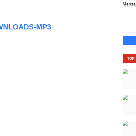
Mens
WNLOADS-MP3
TOP