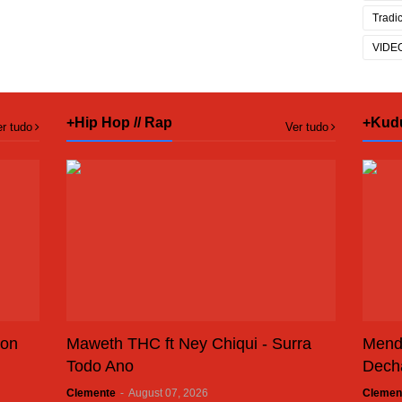
Tradi
VIDE
+Hip Hop // Rap
+Kud
r tudo
Ver tudo
son
Maweth THC ft Ney Chiqui - Surra
Mend
Todo Ano
Dech
Clemente
-
August 07, 2026
Clemen