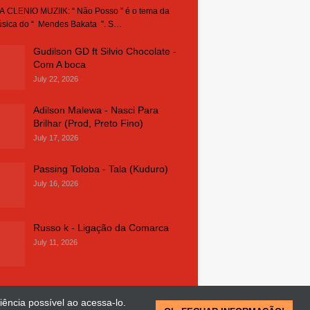
 CLENIO MUZIIK: “ Não Posso ” é o tema da
sica do “ Mendes Bakata ”. S…
Gudilson GD ft Silvio Chocolate -
Com A boca
July 22, 2026
Adilson Malewa - Nasci Para
Brilhar (Prod, Preto Fino)
July 17, 2026
Passing Toloba - Tala (Kuduro)
July 16, 2026
Russo k - Ligação da Comarca
July 11, 2026
iência possível ao acessa-lo.