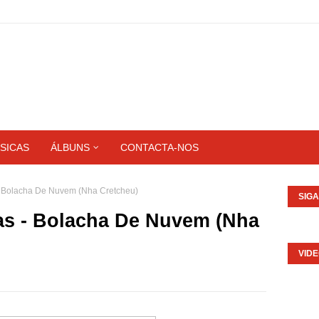
SICAS
ÁLBUNS
CONTACTA-NOS
 - Bolacha De Nuvem (Nha Cretcheu)
SIG
tas - Bolacha De Nuvem (Nha
VID