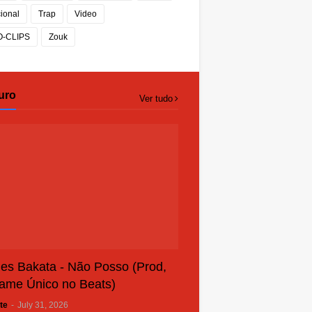
cional
Trap
Video
O-CLIPS
Zouk
uro
Ver tudo
es Bakata - Não Posso (Prod,
ame Único no Beats)
te
-
July 31, 2026