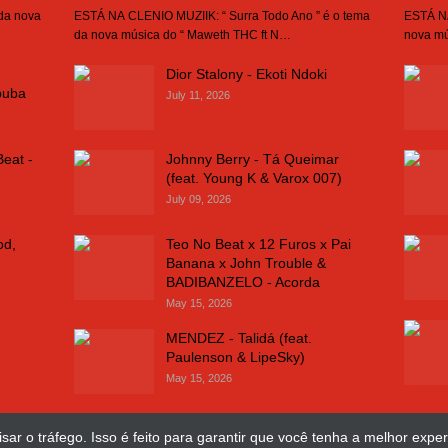
 da nova
ESTÁ NA CLENIO MUZIIK: “ Surra Todo Ano ” é o tema
ESTÁ NA
da nova música do “ Maweth THC ft N…
nova mú
Dior Stalony - Ekoti Ndoki
buba
July 11, 2026
Beat -
Johnny Berry - Tá Queimar
(feat. Young K & Varox 007)
July 09, 2026
od,
Teo No Beat x 12 Furos x Pai
Banana x John Trouble &
BADIBANZELO - Acorda
May 15, 2026
MENDEZ - Talidá (feat.
Paulenson & LipeSky)
May 15, 2026
sar o tráfego. Isso é feito para garantir que você tenha a melhor exper
Design Web
José Chimuco