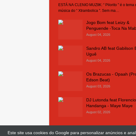
ESTÁ NA CLENIO MUZIIK: “ Pilorito ” é o tema
música do “ Xtrambolica ”. Sem ma…
Jogo Bom feat Leizy &
Penguende -Toca Na Ma
August 04, 2026
Sandro AB feat Gabilson 
Uguê
August 04, 2026
Os Brazucas - Opaah (Pr
Edson Beat)
August 03, 2026
DJ Lutonda feat Florencio
Handanga - Maye Maye
August 02, 2026
Este site usa cookies do Google para personalizar anúncios e anali
© Copyright 2018 and 2025
Clenio Muziik
| 