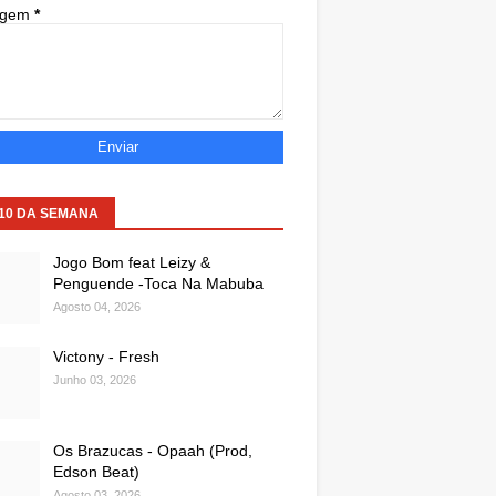
agem
*
 10 DA SEMANA
Jogo Bom feat Leizy &
Penguende -Toca Na Mabuba
Agosto 04, 2026
Victony - Fresh
Junho 03, 2026
Os Brazucas - Opaah (Prod,
Edson Beat)
Agosto 03, 2026