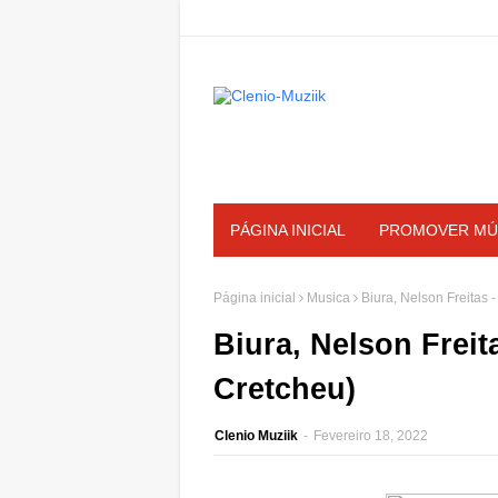
PÁGINA INICIAL
PROMOVER MÚ
Página inicial
Musica
Biura, Nelson Freitas
Biura, Nelson Frei
Cretcheu)
Clenio Muziik
-
Fevereiro 18, 2022