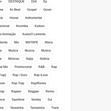
er
DESTAQUE
Drill
Ep
ma
fro Beat
Gospel
Gover
op
House
Instrumental
acional
Kizomba
Kuduro
o Animação
KudurO Lamento
benta
Mix
MIXTAPE
Msica
ca
Muisca
Muscia
Musica
a
Músicas
Naija
Noticia
al Mix
Promocional
R&B
Rap
Trap]
Rap / Duro
Rap /Love
Love
Rap Trap
Rap/Remix
rap
Rapper
Reggae
Remix
nce
Saxofone
Semba
Sul
ura
Taraxinha
Tarraxinha
Track