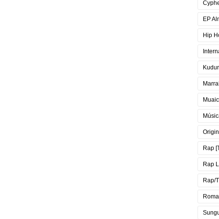
Cyph
EP Al
Hip H
Intern
Kudur
Marra
Muai
Músic
Origin
Rap [
Rap 
Rap/T
Roma
Sung