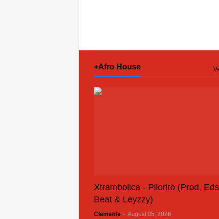
+Afro House
Ve
Xtrambolica - Pilorito (Prod, Ed
Beat & Leyzzy)
Clemente
-
August 05, 2026