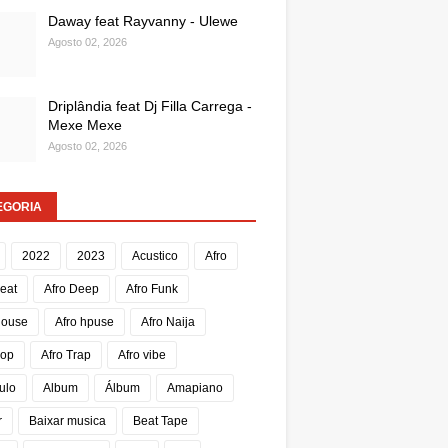
Daway feat Rayvanny - Ulewe
Agosto 02, 2026
Driplândia feat Dj Filla Carrega -
Mexe Mexe
Agosto 02, 2026
EGORIA
2022
2023
Acustico
Afro
Beat
Afro Deep
Afro Funk
House
Afro hpuse
Afro Naija
Pop
Afro Trap
Afro vibe
ulo
Album
Álbum
Amapiano
r
Baixar musica
Beat Tape