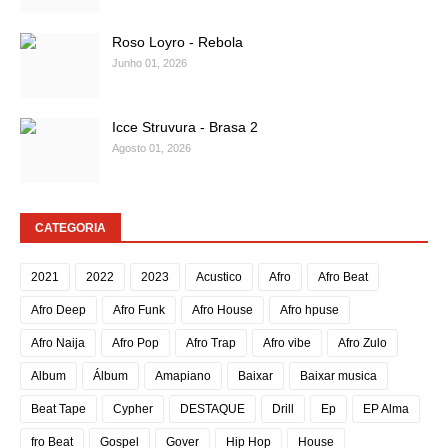
Roso Loyro - Rebola
Junho 01, 2026
Icce Struvura - Brasa 2
Agosto 01, 2026
CATEGORIA
2021
2022
2023
Acustico
Afro
Afro Beat
Afro Deep
Afro Funk
Afro House
Afro hpuse
Afro Naija
Afro Pop
Afro Trap
Afro vibe
Afro Zulo
Album
Álbum
Amapiano
Baixar
Baixar musica
Beat Tape
Cypher
DESTAQUE
Drill
Ep
EP Alma
fro Beat
Gospel
Gover
Hip Hop
House