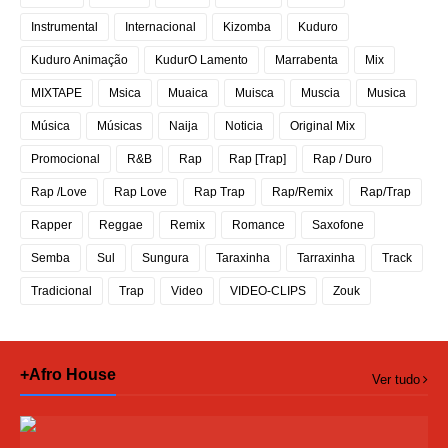
Instrumental
Internacional
Kizomba
Kuduro
Kuduro Animação
KudurO Lamento
Marrabenta
Mix
MIXTAPE
Msica
Muaica
Muisca
Muscia
Musica
Música
Músicas
Naija
Noticia
Original Mix
Promocional
R&B
Rap
Rap [Trap]
Rap / Duro
Rap /Love
Rap Love
Rap Trap
Rap/Remix
Rap/Trap
Rapper
Reggae
Remix
Romance
Saxofone
Semba
Sul
Sungura
Taraxinha
Tarraxinha
Track
Tradicional
Trap
Video
VIDEO-CLIPS
Zouk
+Afro House
Ver tudo