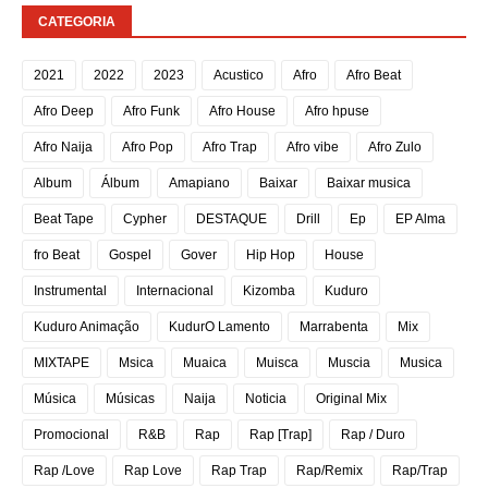
CATEGORIA
2021
2022
2023
Acustico
Afro
Afro Beat
Afro Deep
Afro Funk
Afro House
Afro hpuse
Afro Naija
Afro Pop
Afro Trap
Afro vibe
Afro Zulo
Album
Álbum
Amapiano
Baixar
Baixar musica
Beat Tape
Cypher
DESTAQUE
Drill
Ep
EP Alma
fro Beat
Gospel
Gover
Hip Hop
House
Instrumental
Internacional
Kizomba
Kuduro
Kuduro Animação
KudurO Lamento
Marrabenta
Mix
MIXTAPE
Msica
Muaica
Muisca
Muscia
Musica
Música
Músicas
Naija
Noticia
Original Mix
Promocional
R&B
Rap
Rap [Trap]
Rap / Duro
Rap /Love
Rap Love
Rap Trap
Rap/Remix
Rap/Trap