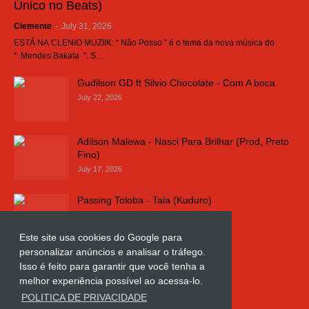
Único no Beats)
Clemente
-
July 31, 2026
ESTÁ NA CLENIO MUZIIK: “ Não Posso ” é o tema da nova música do
“ Mendes Bakata ”. S…
Gudilson GD ft Silvio Chocolate - Com A boca
July 22, 2026
Adilson Malewa - Nasci Para Brilhar (Prod, Preto
Fino)
July 17, 2026
Passing Toloba - Tala (Kuduro)
July 16, 2026
Este site usa cookies do Google para
personalizar anúncios e analisar o tráfego.
Russo k - Ligação da Comarca
Isso é feito para garantir que você tenha a
July 11, 2026
melhor experiência possível ao acessa-lo.
POLITICA DE PRIVACIDADE