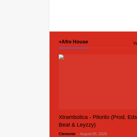
+Afro House
Ve
Xtrambolica - Pilorito (Prod, Ed
Beat & Leyzzy)
Clemente
-
August 05, 2026