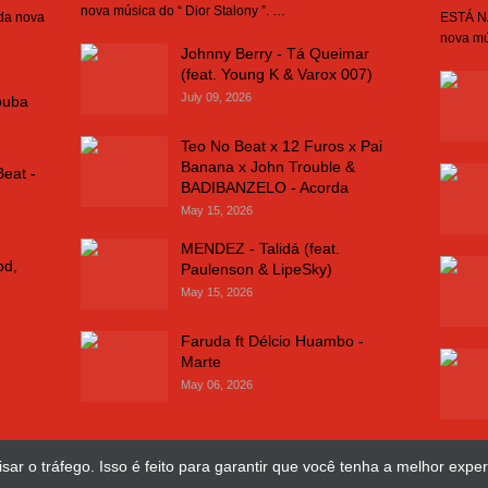
nova música do “ Dior Stalony ”. …
 da nova
ESTÁ NA
nova mú
Johnny Berry - Tá Queimar
(feat. Young K & Varox 007)
July 09, 2026
buba
Teo No Beat x 12 Furos x Pai
Banana x John Trouble &
Beat -
BADIBANZELO - Acorda
May 15, 2026
MENDEZ - Talidá (feat.
od,
Paulenson & LipeSky)
May 15, 2026
Faruda ft Délcio Huambo -
Marte
May 06, 2026
sar o tráfego. Isso é feito para garantir que você tenha a melhor exper
Design Web
José Chimuco