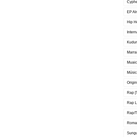
Cyph
EP Al
Hip H
Intern
Kudur
Marra
Muai
Músic
Origin
Rap [
Rap 
Rap/T
Roma
Sung