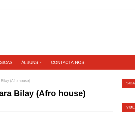
SICAS
ÁLBUNS
CONTACTA-NOS
Bilay (Afro house)
SIG
ra Bilay (Afro house)
VID