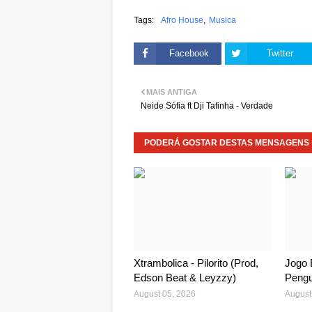
Tags:
Afro House
Musica
Facebook
Twitter
MAIS ANTIGA
Neide Sófia ft Dji Tafinha - Verdade
PODERÁ GOSTAR DESTAS MENSAGENS
Xtrambolica - Pilorito (Prod,
Jogo 
Edson Beat & Leyzzy)
Pengu
August 05, 2026
August