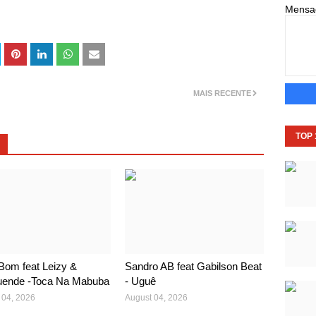
Mens
MAIS RECENTE
TOP
Bom feat Leizy &
Sandro AB feat Gabilson Beat
ende -Toca Na Mabuba
- Uguê
 04, 2026
August 04, 2026