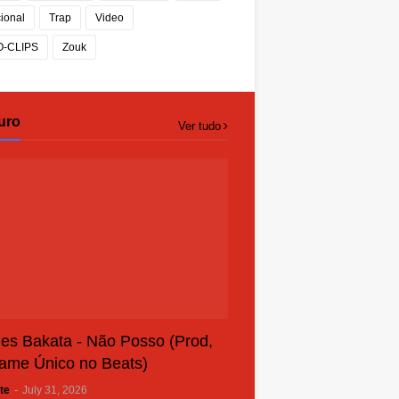
cional
Trap
Video
O-CLIPS
Zouk
uro
Ver tudo
es Bakata - Não Posso (Prod,
ame Único no Beats)
te
-
July 31, 2026