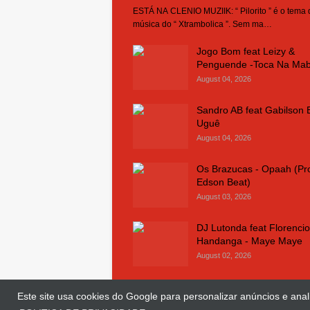
ESTÁ NA CLENIO MUZIIK: “ Pilorito ” é o tema
música do “ Xtrambolica ”. Sem ma…
Jogo Bom feat Leizy &
Penguende -Toca Na Ma
August 04, 2026
Sandro AB feat Gabilson 
Uguê
August 04, 2026
Os Brazucas - Opaah (Pr
Edson Beat)
August 03, 2026
DJ Lutonda feat Florencio
Handanga - Maye Maye
August 02, 2026
Este site usa cookies do Google para personalizar anúncios e anali
© Copyright 2018 and 2025
Clenio Muziik
| 