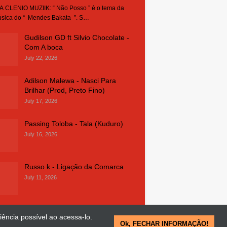
 CLENIO MUZIIK: “ Não Posso ” é o tema da
sica do “ Mendes Bakata ”. S…
Gudilson GD ft Silvio Chocolate -
Com A boca
July 22, 2026
Adilson Malewa - Nasci Para
Brilhar (Prod, Preto Fino)
July 17, 2026
Passing Toloba - Tala (Kuduro)
July 16, 2026
Russo k - Ligação da Comarca
July 11, 2026
iência possível ao acessa-lo.
Ok, FECHAR INFORMAÇÃO!