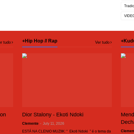
Tradi
VIDE
+Hip Hop // Rap
+Kud
r tudo
Ver tudo
son
Dior Stalony - Ekoti Ndoki
Mend
Dech
Clemente
-
July 11, 2026
Clemen
ESTÁ NA CLENIO MUZIIK: “ Ekoti Ndoki ” é o tema da