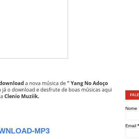
download
a nova música de
" Yang No Adoço
ça já o download e desfrute de boas músicas aqui
na
Clenio Muziik
.
FAL
Nome
Email
*
WNLOAD-MP3