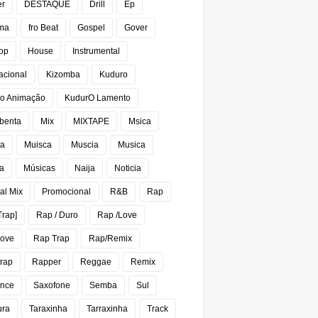
er
DESTAQUE
Drill
Ep
ma
fro Beat
Gospel
Gover
op
House
Instrumental
acional
Kizomba
Kuduro
o Animação
KudurO Lamento
benta
Mix
MIXTAPE
Msica
ca
Muisca
Muscia
Musica
a
Músicas
Naija
Noticia
al Mix
Promocional
R&B
Rap
Trap]
Rap / Duro
Rap /Love
Love
Rap Trap
Rap/Remix
rap
Rapper
Reggae
Remix
nce
Saxofone
Semba
Sul
ura
Taraxinha
Tarraxinha
Track