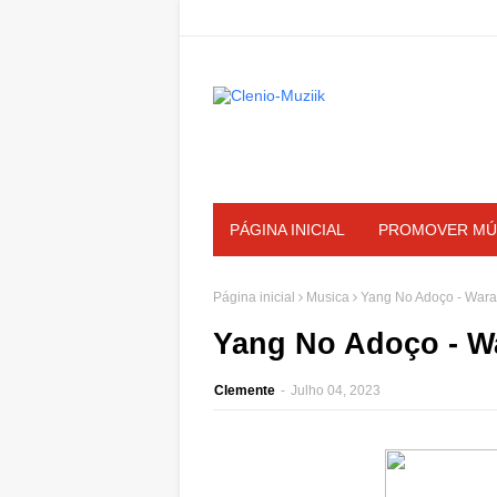
PÁGINA INICIAL
PROMOVER MÚ
Página inicial
Musica
Yang No Adoço - Wara 
Yang No Adoço - Wa
Clemente
-
Julho 04, 2023