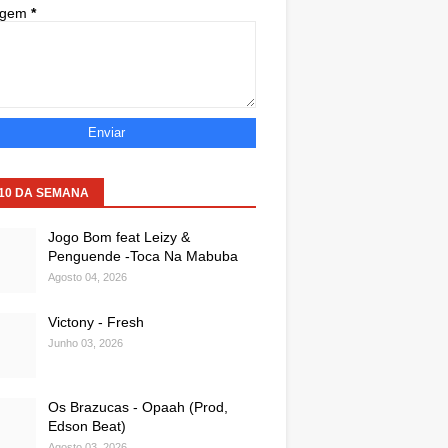
agem
*
 10 DA SEMANA
Jogo Bom feat Leizy &
Penguende -Toca Na Mabuba
Agosto 04, 2026
Victony - Fresh
Junho 03, 2026
Os Brazucas - Opaah (Prod,
Edson Beat)
Agosto 03, 2026