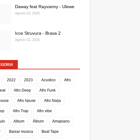
Daway feat Rayvanny - Ulewe
Agosto 02, 2026
Icce Struvura - Brasa 2
Agosto 01, 2026
EGORIA
2022
2023
Acustico
Afro
Beat
Afro Deep
Afro Funk
House
Afro hpuse
Afro Naija
Pop
Afro Trap
Afro vibe
ulo
Album
Álbum
Amapiano
r
Baixar musica
Beat Tape