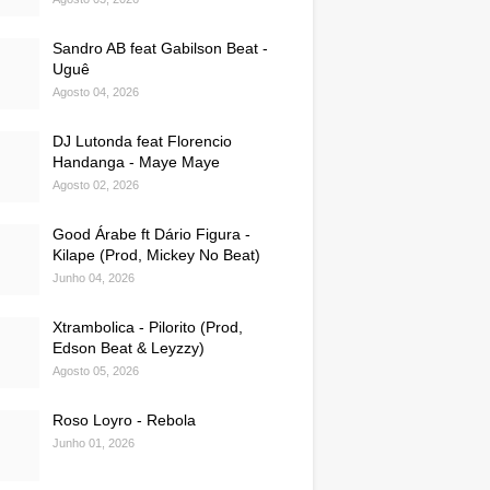
Sandro AB feat Gabilson Beat -
Uguê
Agosto 04, 2026
DJ Lutonda feat Florencio
Handanga - Maye Maye
Agosto 02, 2026
Good Árabe ft Dário Figura -
Kilape (Prod, Mickey No Beat)
Junho 04, 2026
Xtrambolica - Pilorito (Prod,
Edson Beat & Leyzzy)
Agosto 05, 2026
Roso Loyro - Rebola
Junho 01, 2026