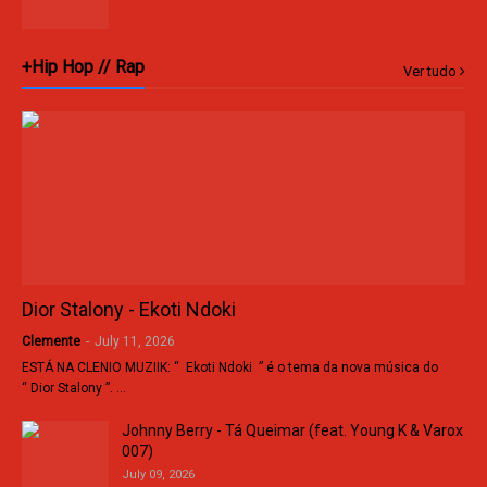
+Hip Hop // Rap
Ver tudo
Dior Stalony - Ekoti Ndoki
Clemente
-
July 11, 2026
ESTÁ NA CLENIO MUZIIK: “ Ekoti Ndoki ” é o tema da nova música do
“ Dior Stalony ”. …
Johnny Berry - Tá Queimar (feat. Young K & Varox
007)
July 09, 2026