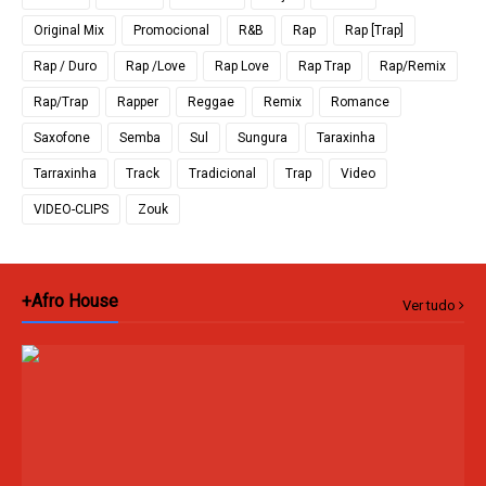
Original Mix
Promocional
R&B
Rap
Rap [Trap]
Rap / Duro
Rap /Love
Rap Love
Rap Trap
Rap/Remix
Rap/Trap
Rapper
Reggae
Remix
Romance
Saxofone
Semba
Sul
Sungura
Taraxinha
Tarraxinha
Track
Tradicional
Trap
Video
VIDEO-CLIPS
Zouk
+Afro House
Ver tudo