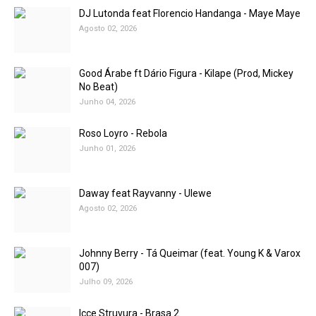
DJ Lutonda feat Florencio Handanga - Maye Maye
Agosto 02, 2026
Good Árabe ft Dário Figura - Kilape (Prod, Mickey
No Beat)
Junho 04, 2026
Roso Loyro - Rebola
Junho 01, 2026
Daway feat Rayvanny - Ulewe
Agosto 02, 2026
Johnny Berry - Tá Queimar (feat. Young K & Varox
007)
Julho 09, 2026
Icce Struvura - Brasa 2