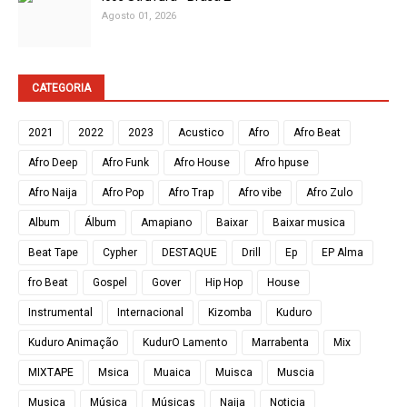
Agosto 01, 2026
CATEGORIA
2021
2022
2023
Acustico
Afro
Afro Beat
Afro Deep
Afro Funk
Afro House
Afro hpuse
Afro Naija
Afro Pop
Afro Trap
Afro vibe
Afro Zulo
Album
Álbum
Amapiano
Baixar
Baixar musica
Beat Tape
Cypher
DESTAQUE
Drill
Ep
EP Alma
fro Beat
Gospel
Gover
Hip Hop
House
Instrumental
Internacional
Kizomba
Kuduro
Kuduro Animação
KudurO Lamento
Marrabenta
Mix
MIXTAPE
Msica
Muaica
Muisca
Muscia
Musica
Música
Músicas
Naija
Noticia