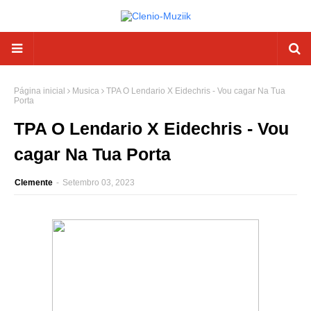
Página inicial
Musica
TPA O Lendario X Eidechris - Vou cagar Na Tua
Porta
TPA O Lendario X Eidechris - Vou
cagar Na Tua Porta
Clemente
-
Setembro 03, 2023