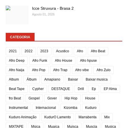
Icce Struvura - Brasa 2
Agosto 01, 2026
CATEGORIA
2021
2022
2023
Acustico
Afro
Afro Beat
Afro Deep
Afro Funk
Afro House
Afro hpuse
Afro Naija
Afro Pop
Afro Trap
Afro vibe
Afro Zulo
Album
Álbum
Amapiano
Baixar
Baixar musica
Beat Tape
Cypher
DESTAQUE
Drill
Ep
EP Alma
fro Beat
Gospel
Gover
Hip Hop
House
Instrumental
Internacional
Kizomba
Kuduro
Kuduro Animação
KudurO Lamento
Marrabenta
Mix
MIXTAPE
Msica
Muaica
Muisca
Muscia
Musica