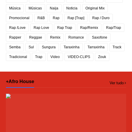
Música
Músicas
Naija
Noticia
Original Mix
Promocional
R&B
Rap
Rap [Trap]
Rap / Duro
Rap /Love
Rap Love
Rap Trap
Rap/Remix
Rap/Trap
Rapper
Reggae
Remix
Romance
Saxofone
Semba
Sul
Sungura
Taraxinha
Tarraxinha
Track
Tradicional
Trap
Video
VIDEO-CLIPS
Zouk
+Afro House
Ver tudo