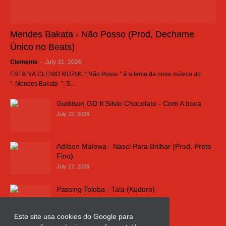
Mendes Bakata - Não Posso (Prod, Dechame
Único no Beats)
Clemente
-
July 31, 2026
ESTÁ NA CLENIO MUZIIK: “ Não Posso ” é o tema da nova música do
“ Mendes Bakata ”. S…
Gudilson GD ft Silvio Chocolate - Com A boca
July 22, 2026
Adilson Malewa - Nasci Para Brilhar (Prod, Preto
Fino)
July 17, 2026
Passing Toloba - Tala (Kuduro)
July 16, 2026
Este site usa cookies do Google para