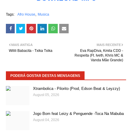
Tags:
Afro House
Musica
MAIS ANTIGA
MAIS RECENTE
Wilili Babacita - Txika Txika
Eva RapDiva, Kmila CDD -
Respeita (Ft. Iveth, Khris MC &
Vanda Mãe Grande)
PODERÁ GOSTAR DESTAS MENSAGENS
Xtrambolica - Pilorito (Prod, Edson Beat & Leyzzy)
August 05, 2026
Jogo Bom feat Leizy & Penguende -Toca Na Mabuba
August 04, 2026