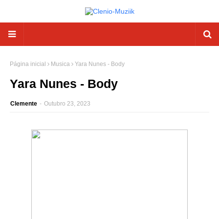
Página inicial
Musica
Yara Nunes - Body
Yara Nunes - Body
Clemente
-
Outubro 23, 2023