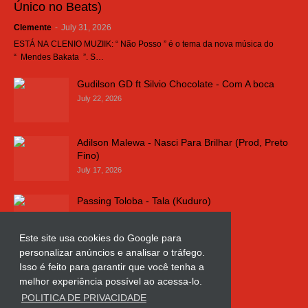
Único no Beats)
Clemente
-
July 31, 2026
ESTÁ NA CLENIO MUZIIK: “ Não Posso ” é o tema da nova música do
“ Mendes Bakata ”. S…
Gudilson GD ft Silvio Chocolate - Com A boca
July 22, 2026
Adilson Malewa - Nasci Para Brilhar (Prod, Preto
Fino)
July 17, 2026
Passing Toloba - Tala (Kuduro)
July 16, 2026
Este site usa cookies do Google para
personalizar anúncios e analisar o tráfego.
Russo k - Ligação da Comarca
Isso é feito para garantir que você tenha a
July 11, 2026
melhor experiência possível ao acessa-lo.
POLITICA DE PRIVACIDADE