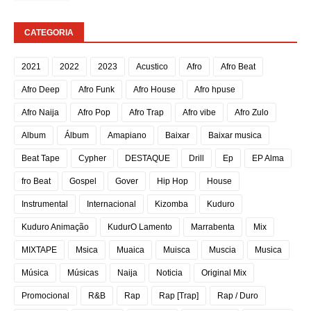
CATEGORIA
2021
2022
2023
Acustico
Afro
Afro Beat
Afro Deep
Afro Funk
Afro House
Afro hpuse
Afro Naija
Afro Pop
Afro Trap
Afro vibe
Afro Zulo
Album
Álbum
Amapiano
Baixar
Baixar musica
Beat Tape
Cypher
DESTAQUE
Drill
Ep
EP Alma
fro Beat
Gospel
Gover
Hip Hop
House
Instrumental
Internacional
Kizomba
Kuduro
Kuduro Animação
KudurO Lamento
Marrabenta
Mix
MIXTAPE
Msica
Muaica
Muisca
Muscia
Musica
Música
Músicas
Naija
Noticia
Original Mix
Promocional
R&B
Rap
Rap [Trap]
Rap / Duro