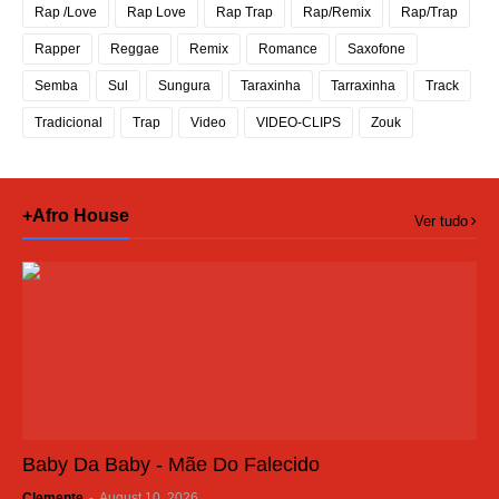
Rap /Love
Rap Love
Rap Trap
Rap/Remix
Rap/Trap
Rapper
Reggae
Remix
Romance
Saxofone
Semba
Sul
Sungura
Taraxinha
Tarraxinha
Track
Tradicional
Trap
Video
VIDEO-CLIPS
Zouk
+Afro House
Ver tudo
Baby Da Baby - Mãe Do Falecido
Clemente
-
August 10, 2026