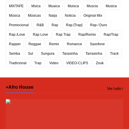
MIXTAPE
Msica
Muaica
Muisca
Muscia
Musica
Música
Músicas
Naija
Noticia
Original Mix
Promocional
R&B
Rap
Rap [Trap]
Rap / Duro
Rap /Love
Rap Love
Rap Trap
Rap/Remix
Rap/Trap
Rapper
Reggae
Remix
Romance
Saxofone
Semba
Sul
Sungura
Taraxinha
Tarraxinha
Track
Tradicional
Trap
Video
VIDEO-CLIPS
Zouk
+Afro House
Ver tudo