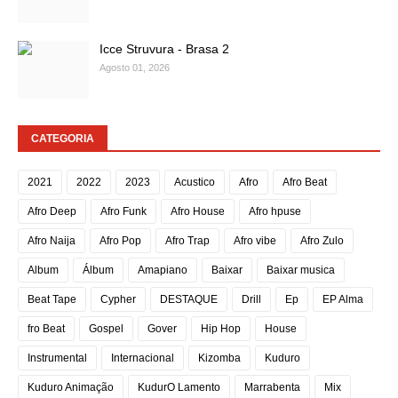
Icce Struvura - Brasa 2
Agosto 01, 2026
CATEGORIA
2021
2022
2023
Acustico
Afro
Afro Beat
Afro Deep
Afro Funk
Afro House
Afro hpuse
Afro Naija
Afro Pop
Afro Trap
Afro vibe
Afro Zulo
Album
Álbum
Amapiano
Baixar
Baixar musica
Beat Tape
Cypher
DESTAQUE
Drill
Ep
EP Alma
fro Beat
Gospel
Gover
Hip Hop
House
Instrumental
Internacional
Kizomba
Kuduro
Kuduro Animação
KudurO Lamento
Marrabenta
Mix