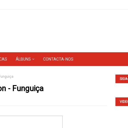
CAS
ÁLBUNS
CONTACTA-NOS
 Funguiça
SIGA
on - Funguiça
VIDE