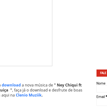
FALE
Nome
a
download
a nova música de
" Ney Chiqui ft
uiça "
, faça já o download e desfrute de boas
 aqui na
Clenio Muziik
.
Email