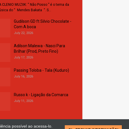
 CLENIO MUZIIK: “ Não Posso ” é o tema da
sica do “ Mendes Bakata ”. S…
Gudilson GD ft Silvio Chocolate -
Com A boca
July 22, 2026
Adilson Malewa - Nasci Para
Brilhar (Prod, Preto Fino)
July 17, 2026
Passing Toloba - Tala (Kuduro)
July 16, 2026
Russo k - Ligação da Comarca
July 11, 2026
iência possível ao acessa-lo.