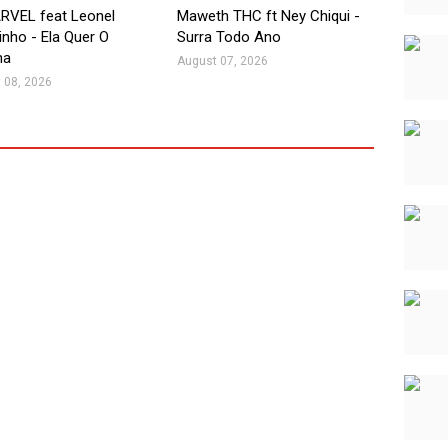
VEL feat Leonel
Maweth THC ft Ney Chiqui -
inho - Ela Quer O
Surra Todo Ano
ha
August 07, 2026
 08, 2026