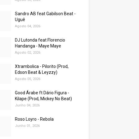
Sandro AB feat Gabilson Beat -
Uguê
Agosto 04, 2026
DJ Lutonda feat Florencio
Handanga - Maye Maye
Agosto 02, 2026
Xtrambolica - Pilorito (Prod,
Edson Beat & Leyzzy)
Agosto 05, 2026
Good Árabe ft Dário Figura -
Kilape (Prod, Mickey No Beat)
Junho 04, 2026
Roso Loyro - Rebola
Junho 01, 2026