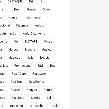
r
DESTAQUE
Drill
Ep
ma
fro Beat
Gospel
Gover
op
House
Instrumental
nacional
Kizomba
Kuduro
o Animação
KudurO Lamento
benta
Mix
MIXTAPE
Msica
ca
Muisca
Muscia
Musica
ca
Músicas
Naija
Noticia
al Mix
Promocional
R&B
Rap
rap]
Rap / Duro
Rap /Love
ove
Rap Trap
Rap/Remix
rap
Rapper
Reggae
Remix
nce
Saxofone
Semba
Sul
ra
Taraxinha
Tarraxinha
Track