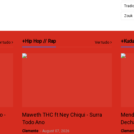
Tradi
Zouk
+Hip Hop // Rap
+Kudu
r tudo
Ver tudo
o -
Maweth THC ft Ney Chiqui - Surra
Mende
Todo Ano
Dech
Clemente
-
August 07, 2026
Clemen