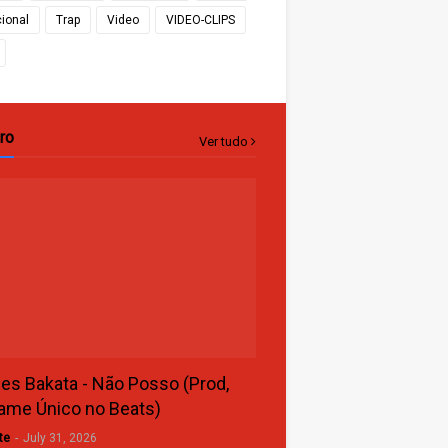
cional
Trap
Video
VIDEO-CLIPS
ro
Ver tudo
s Bakata - Não Posso (Prod,
ame Único no Beats)
te
-
July 31, 2026