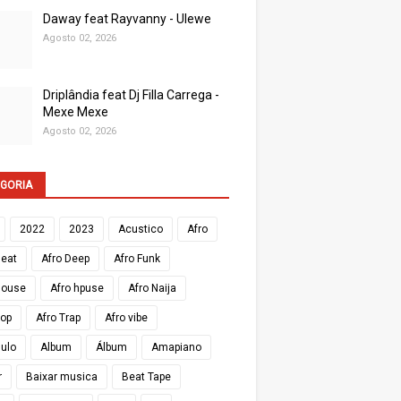
Daway feat Rayvanny - Ulewe
Agosto 02, 2026
Driplândia feat Dj Filla Carrega -
Mexe Mexe
Agosto 02, 2026
GORIA
2022
2023
Acustico
Afro
Beat
Afro Deep
Afro Funk
House
Afro hpuse
Afro Naija
Pop
Afro Trap
Afro vibe
Zulo
Album
Álbum
Amapiano
r
Baixar musica
Beat Tape