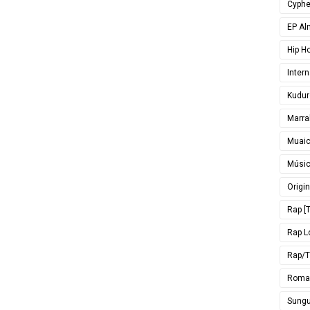
Cyphe
EP Al
Hip H
Inter
Kudur
Marra
Muai
Músi
Origin
Rap [T
Rap L
Rap/T
Roma
Sungu