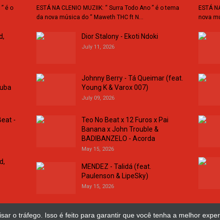
” é o
ESTÁ NA CLENIO MUZIIK: “ Surra Todo Ano ” é o tema
ESTÁ NA
da nova música do “ Maweth THC ft N…
nova mú
d,
Dior Stalony - Ekoti Ndoki
July 11, 2026
Johnny Berry - Tá Queimar (feat.
buba
Young K & Varox 007)
July 09, 2026
eat -
Teo No Beat x 12 Furos x Pai
Banana x John Trouble &
BADIBANZELO - Acorda
May 15, 2026
d,
MENDEZ - Talidá (feat.
Paulenson & LipeSky)
May 15, 2026
sar o tráfego. Isso é feito para garantir que você tenha a melhor exper