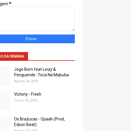
agem
*
10 DA SEMANA
Jogo Bom feat Leizy &
Penguende -Toca Na Mabuba
Agosto 04, 2026
Victony - Fresh
Junho 03, 2026
Os Brazucas - Opaah (Prod,
Edson Beat)
Agosto 03, 2026