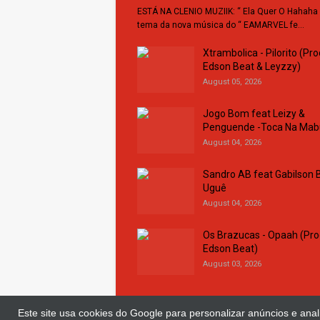
ESTÁ NA CLENIO MUZIIK: “ Ela Quer O Hahaha 
tema da nova música do “ EAMARVEL fe…
Xtrambolica - Pilorito (Pro
Edson Beat & Leyzzy)
August 05, 2026
Jogo Bom feat Leizy &
Penguende -Toca Na Ma
August 04, 2026
Sandro AB feat Gabilson B
Uguê
August 04, 2026
Os Brazucas - Opaah (Pro
Edson Beat)
August 03, 2026
Este site usa cookies do Google para personalizar anúncios e anali