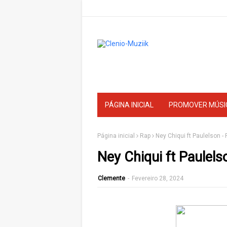
PÁGINA INICIAL
PROMOVER MÚSI
Página inicial
Rap
Ney Chiqui ft Paulelson -
Ney Chiqui ft Paulels
Clemente
-
Fevereiro 28, 2024