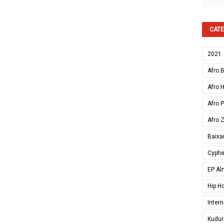
CATE
2021
Afro 
Afro 
Afro 
Afro 
Baixa
Cyphe
EP Al
Hip H
Inter
Kudur