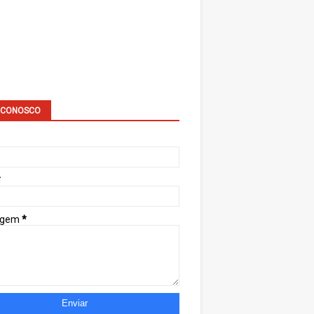
 CONOSCO
*
agem
*