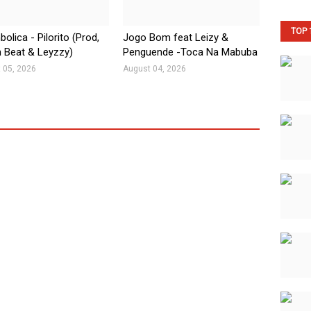
TOP 
olica - Pilorito (Prod,
Jogo Bom feat Leizy &
 Beat & Leyzzy)
Penguende -Toca Na Mabuba
 05, 2026
August 04, 2026