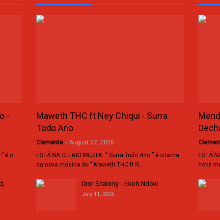
o -
Maweth THC ft Ney Chiqui - Surra
Mende
Todo Ano
Dech
Clemente
-
August 07, 2026
Clemen
” é o
ESTÁ NA CLENIO MUZIIK: “ Surra Todo Ano ” é o tema
ESTÁ NA
da nova música do “ Maweth THC ft N…
nova mú
d,
Dior Stalony - Ekoti Ndoki
July 11, 2026