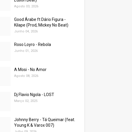
Edson Beat)
Agosto 03, 2026
Good Árabe ft Dário Figura -
Kilape (Prod, Mickey No Beat)
Junho 04, 2026
Roso Loyro - Rebola
Junho 01, 2026
A Mosi - No Amor
Agosto 08, 2026
Dj Flavio Ngola - LOST
Março 02, 2025
Johnny Berry - Tá Queimar (feat.
Young K & Varox 007)
Julho 09, 2026