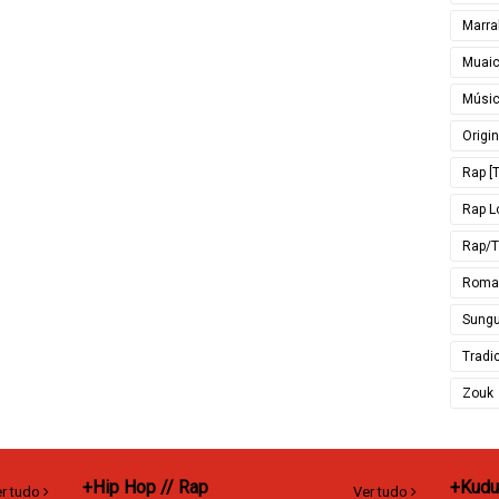
Marra
Muai
Músi
Origin
Rap [T
Rap L
Rap/T
Roma
Sungu
Tradi
Zouk
+Hip Hop // Rap
+Kudu
r tudo
Ver tudo