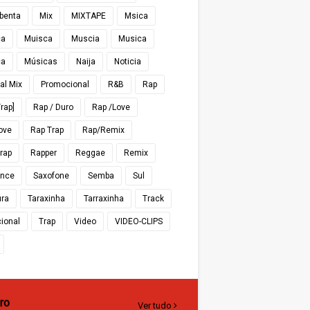
benta
Mix
MIXTAPE
Msica
ca
Muisca
Muscia
Musica
ca
Músicas
Naija
Noticia
al Mix
Promocional
R&B
Rap
rap]
Rap / Duro
Rap /Love
ove
Rap Trap
Rap/Remix
rap
Rapper
Reggae
Remix
nce
Saxofone
Semba
Sul
ra
Taraxinha
Tarraxinha
Track
cional
Trap
Video
VIDEO-CLIPS
ro
Ver tudo