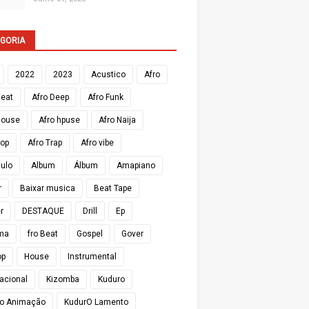
GORIA
2022
2023
Acustico
Afro
Beat
Afro Deep
Afro Funk
House
Afro hpuse
Afro Naija
Pop
Afro Trap
Afro vibe
Zulo
Album
Álbum
Amapiano
r
Baixar musica
Beat Tape
r
DESTAQUE
Drill
Ep
ma
fro Beat
Gospel
Gover
op
House
Instrumental
nacional
Kizomba
Kuduro
o Animação
KudurO Lamento