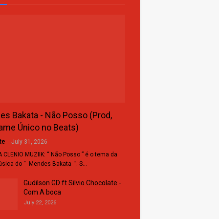
s Bakata - Não Posso (Prod,
ame Único no Beats)
te
-
July 31, 2026
 CLENIO MUZIIK: “ Não Posso ” é o tema da
sica do “ Mendes Bakata ”. S…
Gudilson GD ft Silvio Chocolate -
Com A boca
July 22, 2026