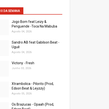
10 DA SEMANA
Jogo Bom feat Leizy &
Penguende -Toca Na Mabuba
Agosto 04, 2026
Sandro AB feat Gabilson Beat -
Uguê
Agosto 04, 2026
Victony - Fresh
Junho 03, 2026
Xtrambolica - Pilorito (Prod,
Edson Beat & Leyzzy)
Agosto 05, 2026
Os Brazucas - Opaah (Prod,