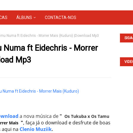
CAS
ÁLBUNS
CONTACTA-NOS
mu Numa ft Eidechris - Morrer Mais (Kuduro) |Download Mp3
SIGA
Numa ft Eidechris - Morrer
load Mp3
VIDE
ownload
a nova música de
"
Os Tukuba x Os Tamu
"
, faça já o download e desfrute de boas
rrer Mais
 aqui na
Clenio Muziik
.