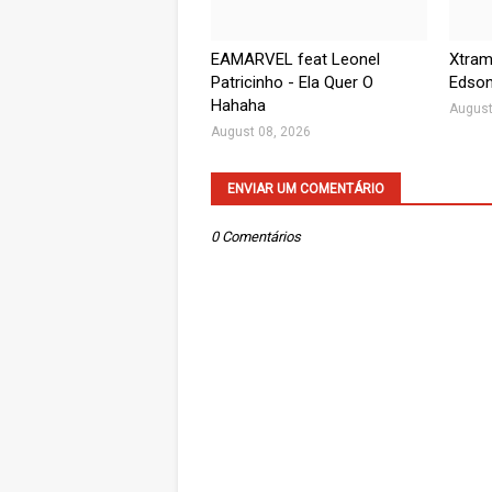
EAMARVEL feat Leonel
Xtramb
Patricinho - Ela Quer O
Edson
Hahaha
August
August 08, 2026
ENVIAR UM COMENTÁRIO
0 Comentários