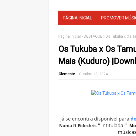
PÁGINA INICIAL
PROMOVER MÚSI
Página inicial
DESTAQUE
Os Tukuba x Os Ta
Os Tukuba x Os Tamu 
Mais (Kuduro) |Down
Clemente
-
Outubro 13, 2024
Já se encontra disponível para
d
"
intitulada
"
Numa ft Eidechris
Mo
músicas