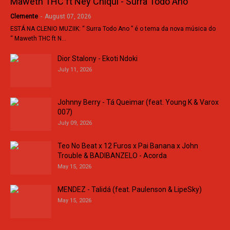
Maweth THC ft Ney Chiqui - Surra Todo Ano
Clemente
-
August 07, 2026
ESTÁ NA CLENIO MUZIIK: “ Surra Todo Ano ” é o tema da nova música do
“ Maweth THC ft N…
Dior Stalony - Ekoti Ndoki
July 11, 2026
Johnny Berry - Tá Queimar (feat. Young K & Varox
007)
July 09, 2026
Teo No Beat x 12 Furos x Pai Banana x John
Trouble & BADIBANZELO - Acorda
May 15, 2026
MENDEZ - Talidá (feat. Paulenson & LipeSky)
May 15, 2026