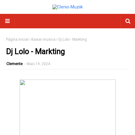
Página inicial
Baixar musica
Dj Lolo - Markting
Dj Lolo - Markting
Clemente
-
Maio 19, 2024