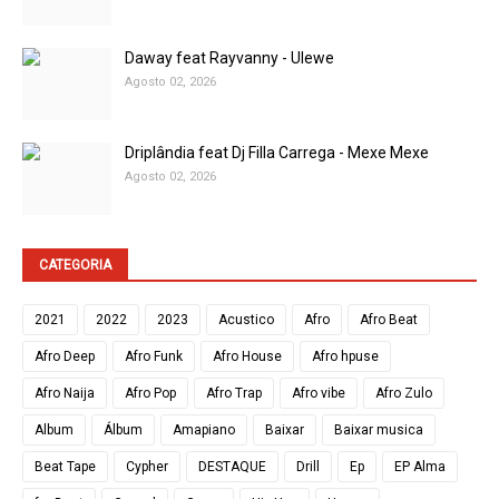
Daway feat Rayvanny - Ulewe
Agosto 02, 2026
Driplândia feat Dj Filla Carrega - Mexe Mexe
Agosto 02, 2026
CATEGORIA
2021
2022
2023
Acustico
Afro
Afro Beat
Afro Deep
Afro Funk
Afro House
Afro hpuse
Afro Naija
Afro Pop
Afro Trap
Afro vibe
Afro Zulo
Album
Álbum
Amapiano
Baixar
Baixar musica
Beat Tape
Cypher
DESTAQUE
Drill
Ep
EP Alma