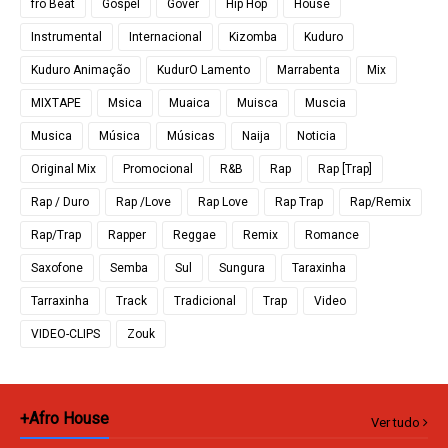
fro Beat
Gospel
Gover
Hip Hop
House
Instrumental
Internacional
Kizomba
Kuduro
Kuduro Animação
KudurO Lamento
Marrabenta
Mix
MIXTAPE
Msica
Muaica
Muisca
Muscia
Musica
Música
Músicas
Naija
Noticia
Original Mix
Promocional
R&B
Rap
Rap [Trap]
Rap / Duro
Rap /Love
Rap Love
Rap Trap
Rap/Remix
Rap/Trap
Rapper
Reggae
Remix
Romance
Saxofone
Semba
Sul
Sungura
Taraxinha
Tarraxinha
Track
Tradicional
Trap
Video
VIDEO-CLIPS
Zouk
+Afro House
Ver tudo