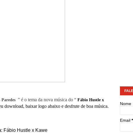
FAL
” é o tema da nova música do “
4 Paredes
Fábio Hustle x
Nome
eu download, baixar logo abaixo e desfrute de boa música.
Email
*
ta: Fábio Hustle x Kawe