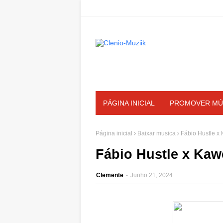
PÁGINA INICIAL
PROMOVER MÚ
Página inicial
Baixar musica
Fábio Hustle x
Fábio Hustle x Kaw
Clemente
-
Junho 21, 2024