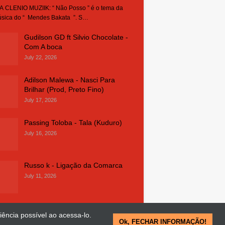
 CLENIO MUZIIK: “ Não Posso ” é o tema da
sica do “ Mendes Bakata ”. S…
Gudilson GD ft Silvio Chocolate -
Com A boca
July 22, 2026
Adilson Malewa - Nasci Para
Brilhar (Prod, Preto Fino)
July 17, 2026
Passing Toloba - Tala (Kuduro)
July 16, 2026
Russo k - Ligação da Comarca
July 11, 2026
iência possível ao acessa-lo.
Ok, FECHAR INFORMAÇÃO!