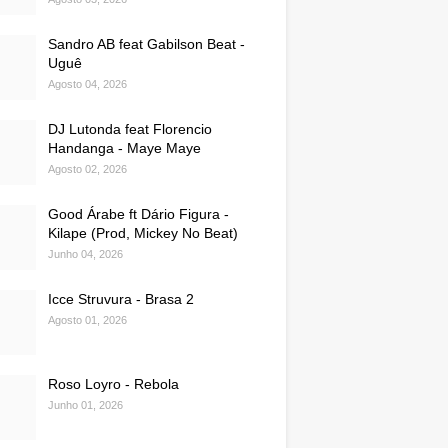
Sandro AB feat Gabilson Beat -
Uguê
Agosto 04, 2026
DJ Lutonda feat Florencio
Handanga - Maye Maye
Agosto 02, 2026
Good Árabe ft Dário Figura -
Kilape (Prod, Mickey No Beat)
Junho 04, 2026
Icce Struvura - Brasa 2
Agosto 01, 2026
Roso Loyro - Rebola
Junho 01, 2026