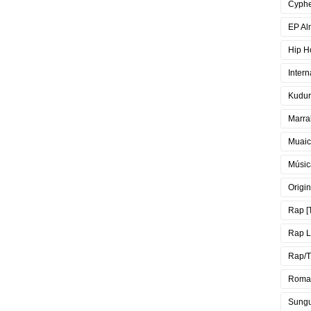
Cyph
EP Al
Hip H
Intern
Kudur
Marra
Muai
Músic
Origin
Rap [
Rap 
Rap/T
Roma
Sung