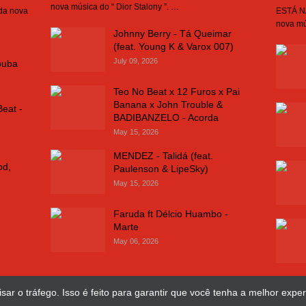
nova música do “ Dior Stalony ”. …
 da nova
ESTÁ NA
nova mú
Johnny Berry - Tá Queimar
(feat. Young K & Varox 007)
July 09, 2026
buba
Teo No Beat x 12 Furos x Pai
Banana x John Trouble &
Beat -
BADIBANZELO - Acorda
May 15, 2026
MENDEZ - Talidá (feat.
od,
Paulenson & LipeSky)
May 15, 2026
Faruda ft Délcio Huambo -
Marte
May 06, 2026
sar o tráfego. Isso é feito para garantir que você tenha a melhor exper
Design Web
José Chimuco