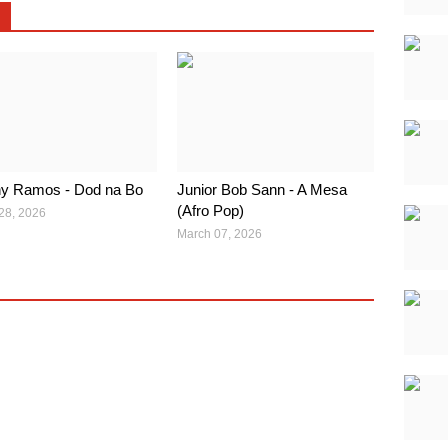
y Ramos - Dod na Bo
Junior Bob Sann - A Mesa
(Afro Pop)
28, 2026
March 07, 2026