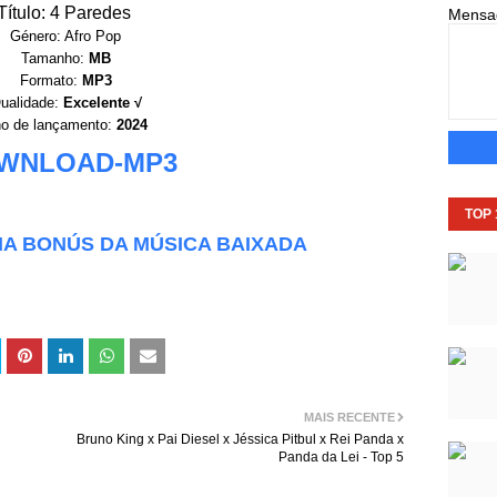
Título: 4 Paredes
Mens
Género: Afro Pop
Tamanho:
MB
Formato:
MP3
ualidade:
Excelente √
o de lançamento:
2024
WNLOAD-MP3
TOP
HA BONÚS DA MÚSICA BAIXADA
MAIS RECENTE
Bruno King x Pai Diesel x Jéssica Pitbul x Rei Panda x
Panda da Lei - Top 5