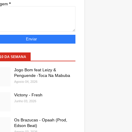
agem
*
 10 DA SEMANA
Jogo Bom feat Leizy &
Penguende -Toca Na Mabuba
Agosto 04, 2026
Victony - Fresh
Junho 03, 2026
Os Brazucas - Opaah (Prod,
Edson Beat)
Agosto 03, 2026