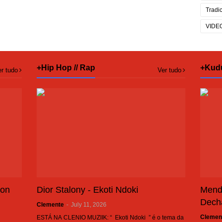
Tradi
VIDE
+Hip Hop // Rap
+Kud
r tudo
Ver tudo
son
Dior Stalony - Ekoti Ndoki
Mend
Dech
Clemente
-
July 11, 2026
Clemen
ESTÁ NA CLENIO MUZIIK: “ Ekoti Ndoki ” é o tema da