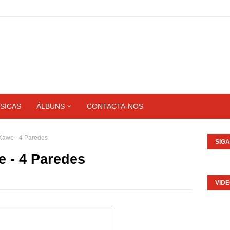
SICAS
ÁLBUNS
CONTACTA-NOS
 Kawe - 4 Paredes
SIG
e - 4 Paredes
VID