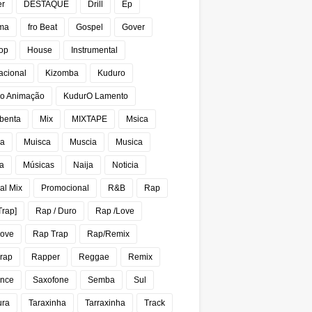
er
DESTAQUE
Drill
Ep
ma
fro Beat
Gospel
Gover
op
House
Instrumental
acional
Kizomba
Kuduro
o Animação
KudurO Lamento
benta
Mix
MIXTAPE
Msica
ca
Muisca
Muscia
Musica
a
Músicas
Naija
Noticia
al Mix
Promocional
R&B
Rap
Trap]
Rap / Duro
Rap /Love
Love
Rap Trap
Rap/Remix
rap
Rapper
Reggae
Remix
nce
Saxofone
Semba
Sul
ura
Taraxinha
Tarraxinha
Track