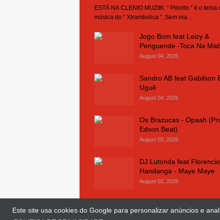
ESTÁ NA CLENIO MUZIIK: “ Pilorito ” é o tema
música do “ Xtrambolica ”. Sem ma…
Jogo Bom feat Leizy &
Penguende -Toca Na Ma
August 04, 2026
Sandro AB feat Gabilson 
Uguê
August 04, 2026
Os Brazucas - Opaah (Pr
Edson Beat)
August 03, 2026
DJ Lutonda feat Florencio
Handanga - Maye Maye
August 02, 2026
Este site usa cookies do Google para personalizar anúncios e anali
© Copyright 2018 and 2025
Clenio Muziik
| 