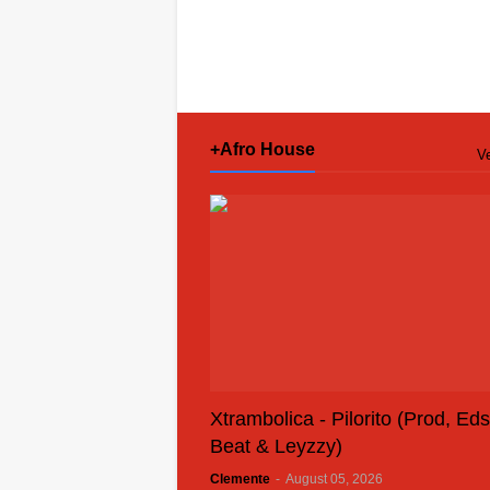
+Afro House
Ve
Xtrambolica - Pilorito (Prod, Ed
Beat & Leyzzy)
Clemente
-
August 05, 2026