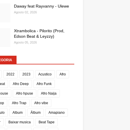
Daway feat Rayvanny - Ulewe
Agosto 02, 2026
Xtrambolica - Pilorito (Prod,
Edson Beat & Leyzzy)
Agosto 05, 2026
EGORIA
2022
2023
Acustico
Afro
Beat
Afro Deep
Afro Funk
House
Afro hpuse
Afro Naija
Pop
Afro Trap
Afro vibe
ulo
Album
Álbum
Amapiano
r
Baixar musica
Beat Tape