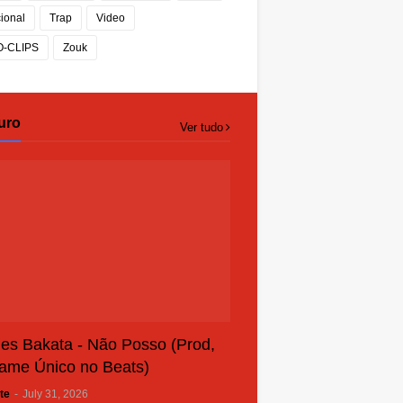
cional
Trap
Video
O-CLIPS
Zouk
uro
Ver tudo
es Bakata - Não Posso (Prod,
ame Único no Beats)
te
-
July 31, 2026