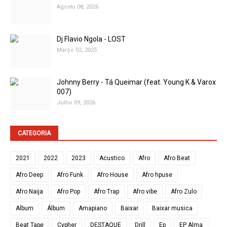
Agosto 08, 2026
Dj Flavio Ngola - LOST
Março 02, 2025
Johnny Berry - Tá Queimar (feat. Young K & Varox
007)
Julho 09, 2026
CATEGORIA
2021
2022
2023
Acustico
Afro
Afro Beat
Afro Deep
Afro Funk
Afro House
Afro hpuse
Afro Naija
Afro Pop
Afro Trap
Afro vibe
Afro Zulo
Album
Álbum
Amapiano
Baixar
Baixar musica
Beat Tape
Cypher
DESTAQUE
Drill
Ep
EP Alma