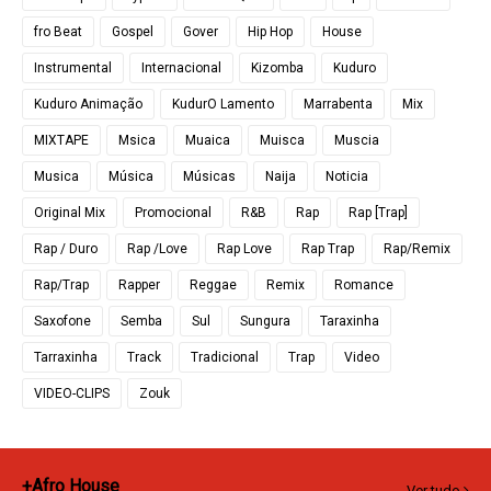
fro Beat
Gospel
Gover
Hip Hop
House
Instrumental
Internacional
Kizomba
Kuduro
Kuduro Animação
KudurO Lamento
Marrabenta
Mix
MIXTAPE
Msica
Muaica
Muisca
Muscia
Musica
Música
Músicas
Naija
Noticia
Original Mix
Promocional
R&B
Rap
Rap [Trap]
Rap / Duro
Rap /Love
Rap Love
Rap Trap
Rap/Remix
Rap/Trap
Rapper
Reggae
Remix
Romance
Saxofone
Semba
Sul
Sungura
Taraxinha
Tarraxinha
Track
Tradicional
Trap
Video
VIDEO-CLIPS
Zouk
+Afro House
Ver tudo