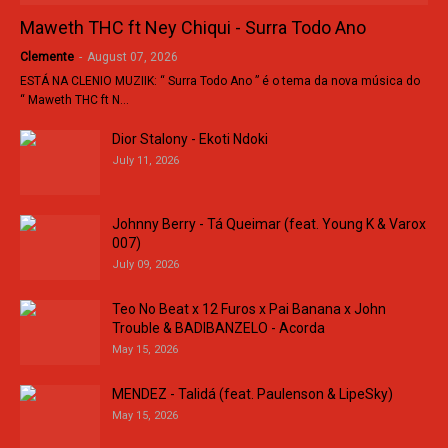
Maweth THC ft Ney Chiqui - Surra Todo Ano
Clemente
-
August 07, 2026
ESTÁ NA CLENIO MUZIIK: “ Surra Todo Ano ” é o tema da nova música do
“ Maweth THC ft N…
Dior Stalony - Ekoti Ndoki
July 11, 2026
Johnny Berry - Tá Queimar (feat. Young K & Varox
007)
July 09, 2026
Teo No Beat x 12 Furos x Pai Banana x John
Trouble & BADIBANZELO - Acorda
May 15, 2026
MENDEZ - Talidá (feat. Paulenson & LipeSky)
May 15, 2026