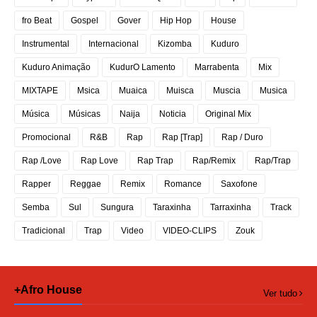
fro Beat
Gospel
Gover
Hip Hop
House
Instrumental
Internacional
Kizomba
Kuduro
Kuduro Animação
KudurO Lamento
Marrabenta
Mix
MIXTAPE
Msica
Muaica
Muisca
Muscia
Musica
Música
Músicas
Naija
Noticia
Original Mix
Promocional
R&B
Rap
Rap [Trap]
Rap / Duro
Rap /Love
Rap Love
Rap Trap
Rap/Remix
Rap/Trap
Rapper
Reggae
Remix
Romance
Saxofone
Semba
Sul
Sungura
Taraxinha
Tarraxinha
Track
Tradicional
Trap
Video
VIDEO-CLIPS
Zouk
+Afro House
Ver tudo