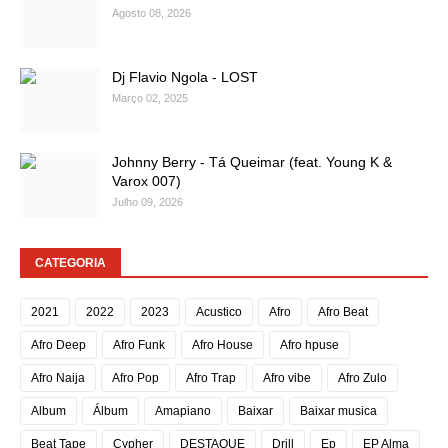
Agosto 08, 2026
Dj Flavio Ngola - LOST
Março 02, 2025
Johnny Berry - Tá Queimar (feat. Young K &
Varox 007)
Julho 09, 2026
CATEGORIA
2021
2022
2023
Acustico
Afro
Afro Beat
Afro Deep
Afro Funk
Afro House
Afro hpuse
Afro Naija
Afro Pop
Afro Trap
Afro vibe
Afro Zulo
Album
Álbum
Amapiano
Baixar
Baixar musica
Beat Tape
Cypher
DESTAQUE
Drill
Ep
EP Alma