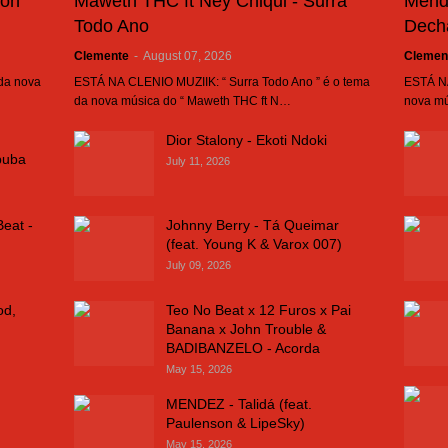
son
Maweth THC ft Ney Chiqui - Surra
Mend
Todo Ano
Dech
Clemente
-
August 07, 2026
Clemen
 da nova
ESTÁ NA CLENIO MUZIIK: “ Surra Todo Ano ” é o tema
ESTÁ NA
da nova música do “ Maweth THC ft N…
nova mú
Dior Stalony - Ekoti Ndoki
buba
July 11, 2026
Beat -
Johnny Berry - Tá Queimar
(feat. Young K & Varox 007)
July 09, 2026
od,
Teo No Beat x 12 Furos x Pai
Banana x John Trouble &
BADIBANZELO - Acorda
May 15, 2026
MENDEZ - Talidá (feat.
Paulenson & LipeSky)
May 15, 2026