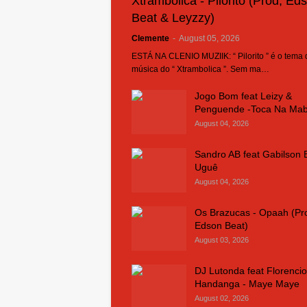
Xtrambolica - Pilorito (Prod, Ed
Beat & Leyzzy)
Clemente
-
August 05, 2026
ESTÁ NA CLENIO MUZIIK: “ Pilorito ” é o tema
música do “ Xtrambolica ”. Sem ma…
Jogo Bom feat Leizy &
Penguende -Toca Na Ma
August 04, 2026
Sandro AB feat Gabilson 
Uguê
August 04, 2026
Os Brazucas - Opaah (Pr
Edson Beat)
August 03, 2026
DJ Lutonda feat Florencio
Handanga - Maye Maye
August 02, 2026