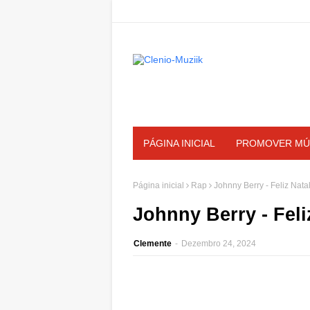
PÁGINA INICIAL
PROMOVER MÚ
Página inicial
Rap
Johnny Berry - Feliz Nata
Johnny Berry - Feli
Clemente
-
Dezembro 24, 2024