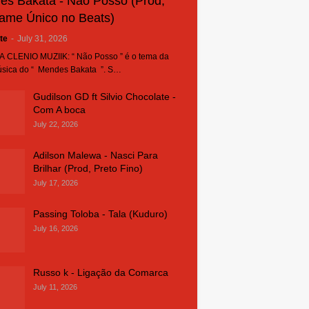
es Bakata - Não Posso (Prod,
ame Único no Beats)
te
-
July 31, 2026
 CLENIO MUZIIK: “ Não Posso ” é o tema da
sica do “ Mendes Bakata ”. S…
Gudilson GD ft Silvio Chocolate -
Com A boca
July 22, 2026
Adilson Malewa - Nasci Para
Brilhar (Prod, Preto Fino)
July 17, 2026
Passing Toloba - Tala (Kuduro)
July 16, 2026
Russo k - Ligação da Comarca
July 11, 2026