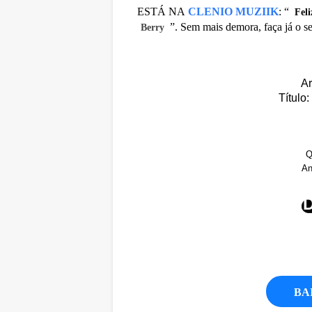
ESTÁ NA
CLENIO MUZIIK
:
“
Feli
”. Sem mais demora, faça já o s
Berry
Ar
Título
Q
An
BA