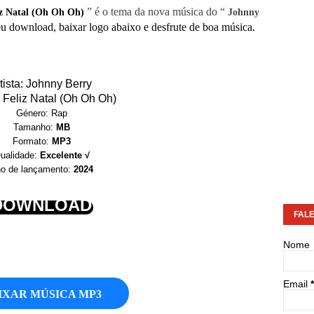
” é o tema da nova música do “
z Natal (Oh Oh Oh)
Johnny
eu download, baixar logo abaixo e desfrute de boa música.
tista: Johnny Berry
: Feliz Natal (Oh Oh Oh)
Género: Rap
Tamanho:
MB
Formato:
MP3
ualidade:
Excelente √
o de lançamento:
2024
DOWNLOAD
FAL
Nome
Email
*
IXAR MÚSICA MP3