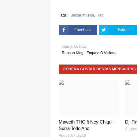
Tags:
Baixar musica
Rap
Facebook
Twitter
MAIS ANTIGA
Ropson King - Empate O Victória
PODERÁ GOSTAR DESTAS MENSAGENS
Maweth THC ft Ney Chiqui -
Dji Fi
Surra Todo Ano
August
August 07, 2026