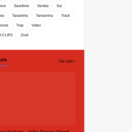
nce
Saxofone
Semba
Sul
ura
Taraxinha
Tarraxinha
Track
cional
Trap
Video
O-CLIPS
Zouk
uro
Ver tudo