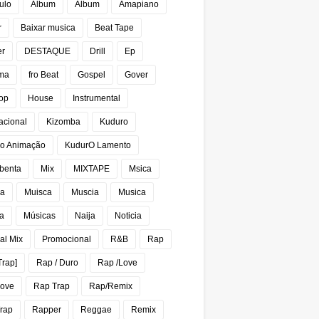
ulo
Album
Álbum
Amapiano
r
Baixar musica
Beat Tape
er
DESTAQUE
Drill
Ep
ma
fro Beat
Gospel
Gover
op
House
Instrumental
acional
Kizomba
Kuduro
o Animação
KudurO Lamento
benta
Mix
MIXTAPE
Msica
ca
Muisca
Muscia
Musica
a
Músicas
Naija
Noticia
al Mix
Promocional
R&B
Rap
Trap]
Rap / Duro
Rap /Love
Love
Rap Trap
Rap/Remix
rap
Rapper
Reggae
Remix