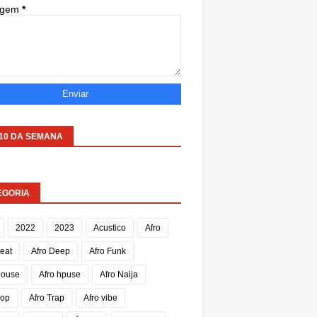
agem
*
 10 DA SEMANA
EGORIA
2022
2023
Acustico
Afro
Beat
Afro Deep
Afro Funk
House
Afro hpuse
Afro Naija
Pop
Afro Trap
Afro vibe