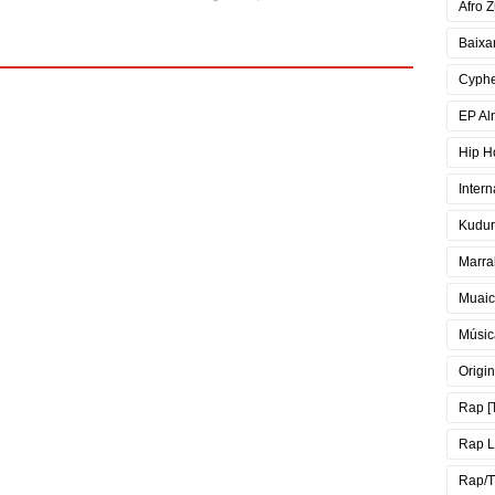
Afro Z
Baixa
Cyph
EP Al
Hip H
Intern
Kudur
Marra
Muai
Músic
Origin
Rap [
Rap 
Rap/T