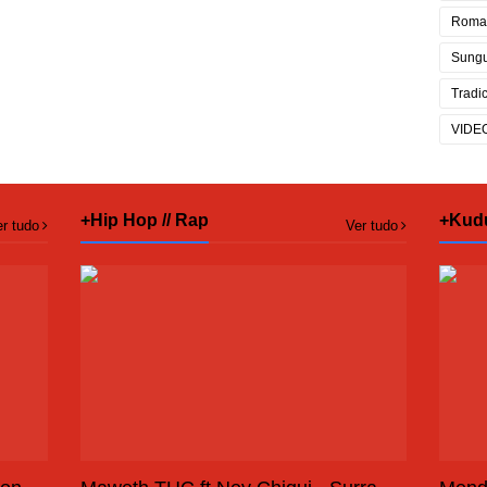
Roma
Sung
Tradi
VIDE
+Hip Hop // Rap
+Kud
r tudo
Ver tudo