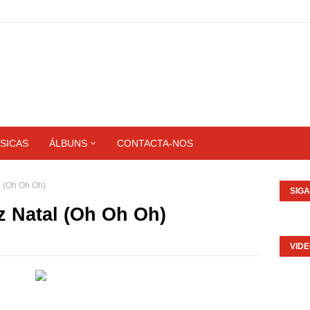
SICAS
ÁLBUNS
CONTACTA-NOS
l (Oh Oh Oh)
SIG
z Natal (Oh Oh Oh)
VID