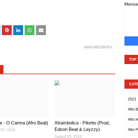
Mens
MAIS RECENTE
TOP
CAT
2021
Afro 
Afro 
re - O Carma (Afro Beat)
Xtrambolica - Pilorito (Prod,
Edson Beat & Leyzzy)
Afro 
 07, 2026
August 05, 2026