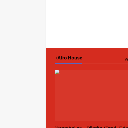
+Afro House
Ve