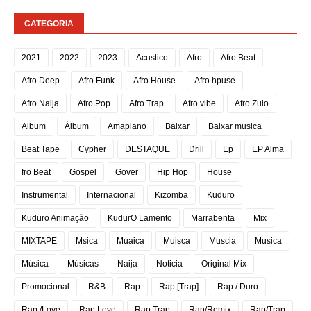
CATEGORIA
2021
2022
2023
Acustico
Afro
Afro Beat
Afro Deep
Afro Funk
Afro House
Afro hpuse
Afro Naija
Afro Pop
Afro Trap
Afro vibe
Afro Zulo
Album
Álbum
Amapiano
Baixar
Baixar musica
Beat Tape
Cypher
DESTAQUE
Drill
Ep
EP Alma
fro Beat
Gospel
Gover
Hip Hop
House
Instrumental
Internacional
Kizomba
Kuduro
Kuduro Animação
KudurO Lamento
Marrabenta
Mix
MIXTAPE
Msica
Muaica
Muisca
Muscia
Musica
Música
Músicas
Naija
Noticia
Original Mix
Promocional
R&B
Rap
Rap [Trap]
Rap / Duro
Rap /Love
Rap Love
Rap Trap
Rap/Remix
Rap/Trap