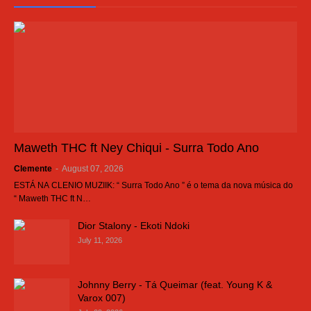
Maweth THC ft Ney Chiqui - Surra Todo Ano
Clemente
-
August 07, 2026
ESTÁ NA CLENIO MUZIIK: “ Surra Todo Ano ” é o tema da nova música do
“ Maweth THC ft N…
Dior Stalony - Ekoti Ndoki
July 11, 2026
Johnny Berry - Tá Queimar (feat. Young K &
Varox 007)