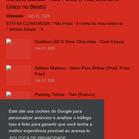
Único no Beats)
Clemente
-
July 31, 2026
ESTÁ NA CLENIO MUZIIK: “ Não Posso ” é o tema da nova música do
“ Mendes Bakata ”. S…
Gudilson GD ft Silvio Chocolate - Com A boca
July 22, 2026
Adilson Malewa - Nasci Para Brilhar (Prod, Preto
Fino)
July 17, 2026
Passing Toloba - Tala (Kuduro)
July 16, 2026
Este site usa cookies do Google para
personalizar anúncios e analisar o tráfego.
Russo k - Ligação da Comarca
Isso é feito para garantir que você tenha a
July 11, 2026
melhor experiência possível ao acessa-lo.
POLITICA DE PRIVACIDADE