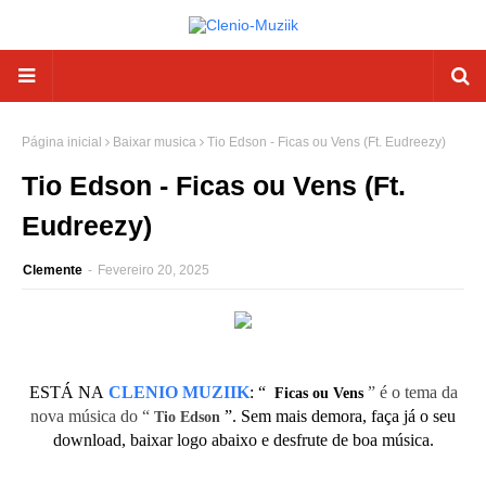
Página inicial
Baixar musica
Tio Edson - Ficas ou Vens (Ft. Eudreezy)
Tio Edson - Ficas ou Vens (Ft.
Eudreezy)
Clemente
-
Fevereiro 20, 2025
ESTÁ NA
CLENIO MUZIIK
:
“
” é o tema da
Ficas ou Vens
nova música do “
”. Sem mais demora, faça já o seu
Tio Edson
download, baixar logo abaixo e desfrute de boa música.