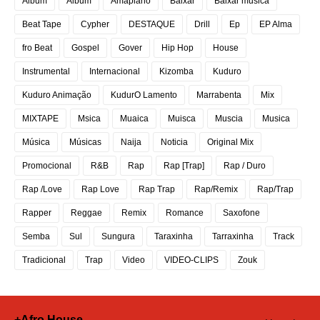
Album
Álbum
Amapiano
Baixar
Baixar musica
Beat Tape
Cypher
DESTAQUE
Drill
Ep
EP Alma
fro Beat
Gospel
Gover
Hip Hop
House
Instrumental
Internacional
Kizomba
Kuduro
Kuduro Animação
KudurO Lamento
Marrabenta
Mix
MIXTAPE
Msica
Muaica
Muisca
Muscia
Musica
Música
Músicas
Naija
Noticia
Original Mix
Promocional
R&B
Rap
Rap [Trap]
Rap / Duro
Rap /Love
Rap Love
Rap Trap
Rap/Remix
Rap/Trap
Rapper
Reggae
Remix
Romance
Saxofone
Semba
Sul
Sungura
Taraxinha
Tarraxinha
Track
Tradicional
Trap
Video
VIDEO-CLIPS
Zouk
+Afro House