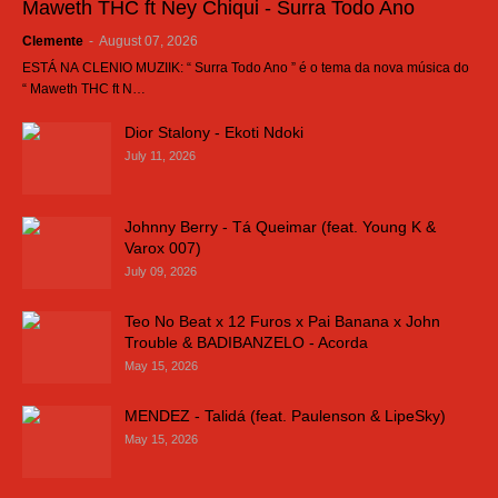
Maweth THC ft Ney Chiqui - Surra Todo Ano
Clemente
-
August 07, 2026
ESTÁ NA CLENIO MUZIIK: “ Surra Todo Ano ” é o tema da nova música do
“ Maweth THC ft N…
Dior Stalony - Ekoti Ndoki
July 11, 2026
Johnny Berry - Tá Queimar (feat. Young K &
Varox 007)
July 09, 2026
Teo No Beat x 12 Furos x Pai Banana x John
Trouble & BADIBANZELO - Acorda
May 15, 2026
MENDEZ - Talidá (feat. Paulenson & LipeSky)
May 15, 2026