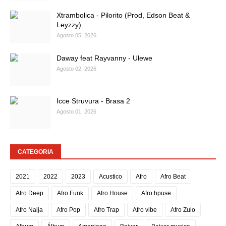
Xtrambolica - Pilorito (Prod, Edson Beat &
Leyzzy)
Agosto 05, 2026
Daway feat Rayvanny - Ulewe
Agosto 02, 2026
Icce Struvura - Brasa 2
Agosto 01, 2026
CATEGORIA
2021
2022
2023
Acustico
Afro
Afro Beat
Afro Deep
Afro Funk
Afro House
Afro hpuse
Afro Naija
Afro Pop
Afro Trap
Afro vibe
Afro Zulo