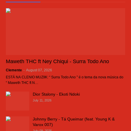
Maweth THC ft Ney Chiqui - Surra Todo Ano
Clemente
-
August 07, 2026
ESTÁ NA CLENIO MUZIIK: “ Surra Todo Ano ” é o tema da nova música do
“ Maweth THC ft N…
Dior Stalony - Ekoti Ndoki
July 11, 2026
Johnny Berry - Tá Queimar (feat. Young K &
Varox 007)
July 09, 2026