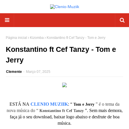
Página inicial
Kizomba
Konstantino ft Cef Tanzy - Tom e Jerry
Konstantino ft Cef Tanzy - Tom e
Jerry
Clemente
-
Março 07, 2025
ESTÁ NA
CLENIO MUZIIK
:
“
” é o tema da
Tom e Jerry
nova música do “
”. Sem mais demora,
Konstantino ft Cef Tanzy
faça já o seu download, baixar logo abaixo e desfrute de boa
música.