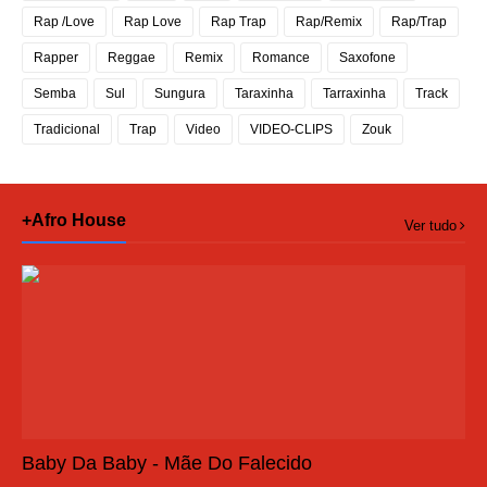
Rap /Love
Rap Love
Rap Trap
Rap/Remix
Rap/Trap
Rapper
Reggae
Remix
Romance
Saxofone
Semba
Sul
Sungura
Taraxinha
Tarraxinha
Track
Tradicional
Trap
Video
VIDEO-CLIPS
Zouk
+Afro House
Ver tudo
Baby Da Baby - Mãe Do Falecido