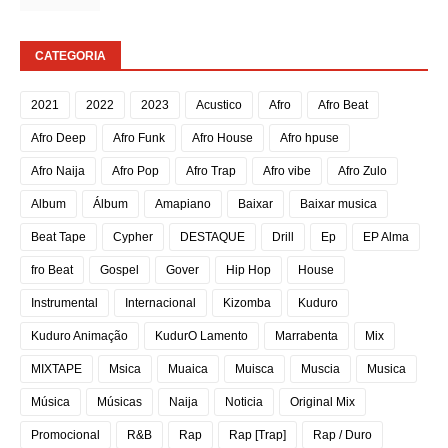
CATEGORIA
2021
2022
2023
Acustico
Afro
Afro Beat
Afro Deep
Afro Funk
Afro House
Afro hpuse
Afro Naija
Afro Pop
Afro Trap
Afro vibe
Afro Zulo
Album
Álbum
Amapiano
Baixar
Baixar musica
Beat Tape
Cypher
DESTAQUE
Drill
Ep
EP Alma
fro Beat
Gospel
Gover
Hip Hop
House
Instrumental
Internacional
Kizomba
Kuduro
Kuduro Animação
KudurO Lamento
Marrabenta
Mix
MIXTAPE
Msica
Muaica
Muisca
Muscia
Musica
Música
Músicas
Naija
Noticia
Original Mix
Promocional
R&B
Rap
Rap [Trap]
Rap / Duro