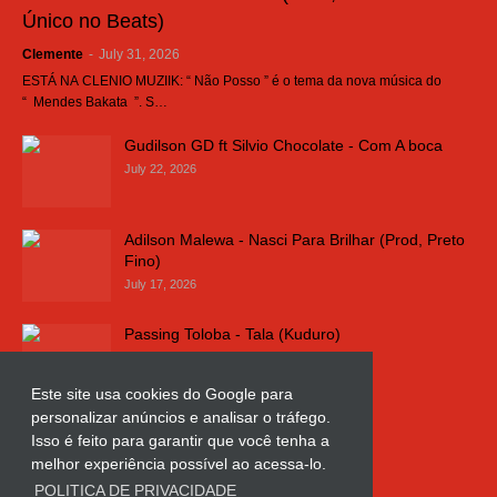
Único no Beats)
Clemente
-
July 31, 2026
ESTÁ NA CLENIO MUZIIK: “ Não Posso ” é o tema da nova música do
“ Mendes Bakata ”. S…
Gudilson GD ft Silvio Chocolate - Com A boca
July 22, 2026
Adilson Malewa - Nasci Para Brilhar (Prod, Preto
Fino)
July 17, 2026
Passing Toloba - Tala (Kuduro)
July 16, 2026
Este site usa cookies do Google para
personalizar anúncios e analisar o tráfego.
Russo k - Ligação da Comarca
Isso é feito para garantir que você tenha a
July 11, 2026
melhor experiência possível ao acessa-lo.
POLITICA DE PRIVACIDADE