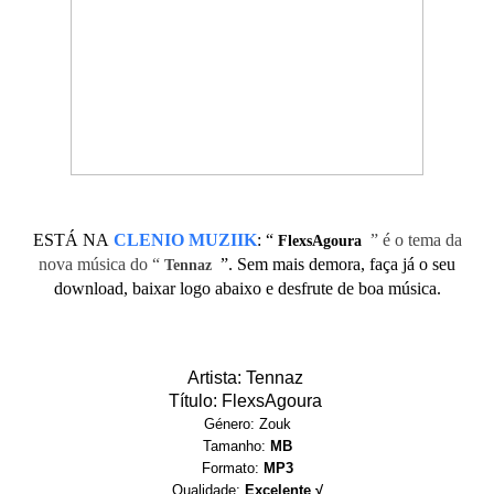
ESTÁ NA
CLENIO MUZIIK
:
“
” é o tema da
FlexsAgoura
nova música do “
”. Sem mais demora, faça já o seu
Tennaz
download, baixar logo abaixo e desfrute de boa música.
Artista: Tennaz
Título: FlexsAgoura
Género: Zouk
Tamanho:
MB
Formato:
MP3
Qualidade:
Excelente √