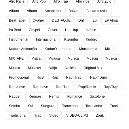
Afro Naija
Afro Pop
Afro Trap
Afro vibe
Afro Zulo
Album
Álbum
Amapiano
Baixar
Baixar musica
Beat Tape
Cypher
DESTAQUE
Drill
Ep
EP Alma
fro Beat
Gospel
Gover
Hip Hop
House
Instrumental
Internacional
Kizomba
Kuduro
Kuduro Animação
KudurO Lamento
Marrabenta
Mix
MIXTAPE
Msica
Muaica
Muisca
Muscia
Musica
Música
Músicas
Naija
Noticia
Original Mix
Promocional
R&B
Rap
Rap [Trap]
Rap / Duro
Rap /Love
Rap Love
Rap Trap
Rap/Remix
Rap/Trap
Rapper
Reggae
Remix
Romance
Saxofone
Semba
Sul
Sungura
Taraxinha
Tarraxinha
Track
Tradicional
Trap
Video
VIDEO-CLIPS
Zouk