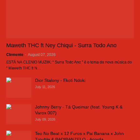
Maweth THC ft Ney Chiqui - Surra Todo Ano
Clemente
-
August 07, 2026
ESTÁ NA CLENIO MUZIIK: “ Surra Todo Ano ” é o tema da nova música do
“ Maweth THC ft N…
Dior Stalony - Ekoti Ndoki
July 11, 2026
Johnny Berry - Tá Queimar (feat. Young K &
Varox 007)
July 09, 2026
Teo No Beat x 12 Furos x Pai Banana x John
Trouble & BADIBANZELO - Acorda