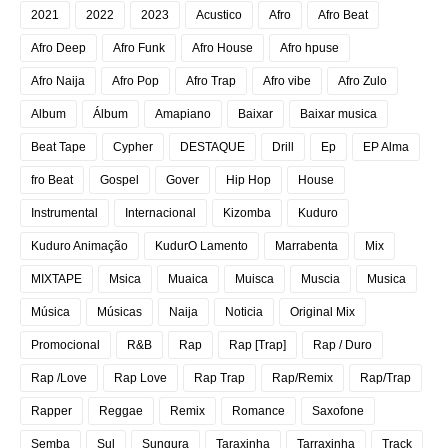
2021
2022
2023
Acustico
Afro
Afro Beat
Afro Deep
Afro Funk
Afro House
Afro hpuse
Afro Naija
Afro Pop
Afro Trap
Afro vibe
Afro Zulo
Album
Álbum
Amapiano
Baixar
Baixar musica
Beat Tape
Cypher
DESTAQUE
Drill
Ep
EP Alma
fro Beat
Gospel
Gover
Hip Hop
House
Instrumental
Internacional
Kizomba
Kuduro
Kuduro Animação
KudurO Lamento
Marrabenta
Mix
MIXTAPE
Msica
Muaica
Muisca
Muscia
Musica
Música
Músicas
Naija
Noticia
Original Mix
Promocional
R&B
Rap
Rap [Trap]
Rap / Duro
Rap /Love
Rap Love
Rap Trap
Rap/Remix
Rap/Trap
Rapper
Reggae
Remix
Romance
Saxofone
Semba
Sul
Sungura
Taraxinha
Tarraxinha
Track