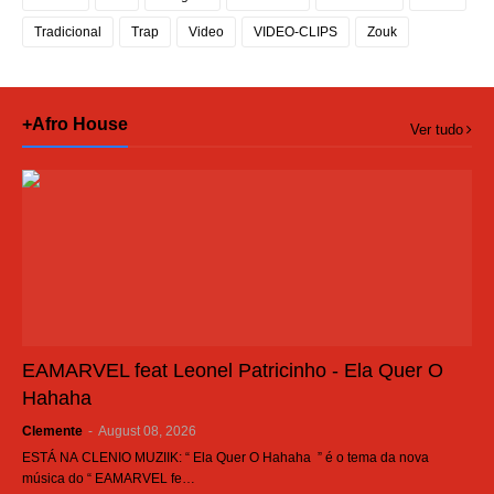
Tradicional
Trap
Video
VIDEO-CLIPS
Zouk
+Afro House
Ver tudo
EAMARVEL feat Leonel Patricinho - Ela Quer O
Hahaha
Clemente
-
August 08, 2026
ESTÁ NA CLENIO MUZIIK: “ Ela Quer O Hahaha ” é o tema da nova
música do “ EAMARVEL fe…