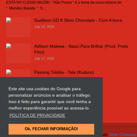
ESTÁ NA CLENIO MUZIIK: “ Não Posso ” é o tema da nova música do
“ Mendes Bakata ”. S…
Gudilson GD ft Silvio Chocolate - Com A boca
July 22, 2026
Adilson Malewa - Nasci Para Brilhar (Prod, Preto
Fino)
July 17, 2026
Passing Toloba - Tala (Kuduro)
July 16, 2026
Este site usa cookies do Google para
personalizar anúncios e analisar o tráfego.
Russo k - Ligação da Comarca
Isso é feito para garantir que você tenha a
July 11, 2026
melhor experiência possível ao acessa-lo.
POLITICA DE PRIVACIDADE
Ok, FECHAR INFORMAÇÃO!
© Copyright 2018 and 2025
Clenio Muziik
| Design Web
José Chimuco