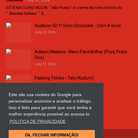
Clemente
-
July 31, 2026
ESTÁ NA CLENIO MUZIIK: “ Não Posso ” é o tema da nova música do
“ Mendes Bakata ”. S…
Gudilson GD ft Silvio Chocolate - Com A boca
July 22, 2026
Adilson Malewa - Nasci Para Brilhar (Prod, Preto
Fino)
July 17, 2026
Passing Toloba - Tala (Kuduro)
July 16, 2026
Este site usa cookies do Google para
personalizar anúncios e analisar o tráfego.
Russo k - Ligação da Comarca
Isso é feito para garantir que você tenha a
July 11, 2026
melhor experiência possível ao acessa-lo.
POLITICA DE PRIVACIDADE
Ok, FECHAR INFORMAÇÃO!