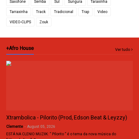
Saxofone
Semba
Sul
Sungura
Taraxinha
Tarraxinha
Track
Tradicional
Trap
Video
VIDEO-CLIPS
Zouk
+Afro House
Ver tudo
Xtrambolica - Pilorito (Prod, Edson Beat & Leyzzy)
Clemente
-
August 05, 2026
ESTÁ NA CLENIO MUZIIK: “ Pilorito ” é o tema da nova música do