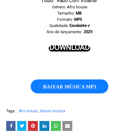
Título: Rabo Com Volante
Género: Afro house
Tamanho:
MB
Formato:
MP3
Qualidade:
Excelente √
Ano de lançamento:
2025
DOWNLOAD
BAIXAR MÚSICA MP3
Tags:
Afro House
Baixar musica