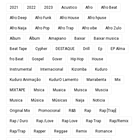
2021
2022
2023
Acustico
Afro
Afro Beat
Afro Deep
Afro Funk
Afro House
Afro hpuse
Afro Naija
Afro Pop
Afro Trap
Afro vibe
Afro Zulo
Album
Álbum
Amapiano
Baixar
Baixar musica
Beat Tape
Cypher
DESTAQUE
Drill
Ep
EP Alma
fro Beat
Gospel
Gover
Hip Hop
House
Instrumental
Internacional
Kizomba
Kuduro
Kuduro Animação
KudurO Lamento
Marrabenta
Mix
MIXTAPE
Msica
Muaica
Muisca
Muscia
Musica
Música
Músicas
Naija
Noticia
Original Mix
Promocional
R&B
Rap
Rap [Trap]
Rap / Duro
Rap /Love
Rap Love
Rap Trap
Rap/Remix
Rap/Trap
Rapper
Reggae
Remix
Romance