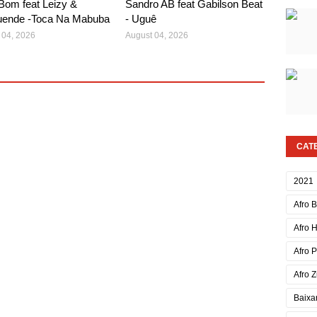
Bom feat Leizy &
Sandro AB feat Gabilson Beat
ende -Toca Na Mabuba
- Uguê
 04, 2026
August 04, 2026
CAT
2021
Afro 
Afro 
Afro 
Afro Z
Baixa