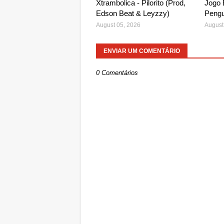
Xtrambolica - Pilorito (Prod,
Jogo 
Edson Beat & Leyzzy)
Pengu
August 05, 2026
August
ENVIAR UM COMENTÁRIO
0 Comentários