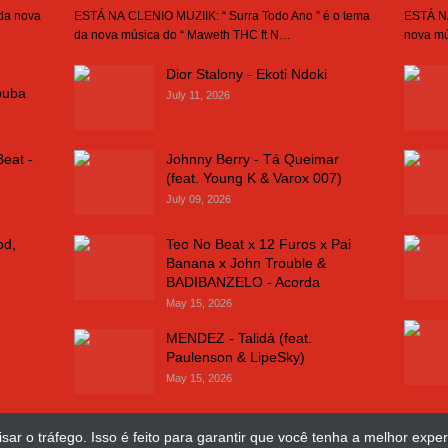
 da nova
ESTÁ NA CLENIO MUZIIK: “ Surra Todo Ano ” é o tema
ESTÁ NA
da nova música do “ Maweth THC ft N…
nova mú
Dior Stalony - Ekoti Ndoki
buba
July 11, 2026
Beat -
Johnny Berry - Tá Queimar
(feat. Young K & Varox 007)
July 09, 2026
od,
Teo No Beat x 12 Furos x Pai
Banana x John Trouble &
BADIBANZELO - Acorda
May 15, 2026
MENDEZ - Talidá (feat.
Paulenson & LipeSky)
May 15, 2026
sar o tráfego. Isso é feito para garantir que você tenha a melhor exper
Design Web
José Chimuco