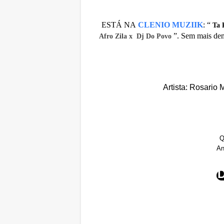
ESTÁ NA
CLENIO MUZIIK
:
“
Ta 
”. Sem mais dem
Afro Zila x Dj Do Povo
Artista: Rosario 
Q
An