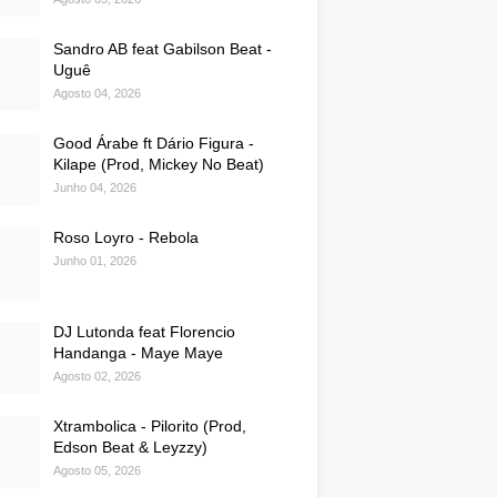
Sandro AB feat Gabilson Beat -
Uguê
Agosto 04, 2026
Good Árabe ft Dário Figura -
Kilape (Prod, Mickey No Beat)
Junho 04, 2026
Roso Loyro - Rebola
Junho 01, 2026
DJ Lutonda feat Florencio
Handanga - Maye Maye
Agosto 02, 2026
Xtrambolica - Pilorito (Prod,
Edson Beat & Leyzzy)
Agosto 05, 2026