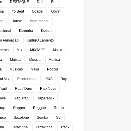
er
DESTAQUE
Drill
Ep
ma
fro Beat
Gospel
Gover
op
House
Instrumental
acional
Kizomba
Kuduro
o Animação
KudurO Lamento
benta
Mix
MIXTAPE
Msica
ca
Muisca
Muscia
Musica
a
Músicas
Naija
Noticia
al Mix
Promocional
R&B
Rap
Trap]
Rap / Duro
Rap /Love
Love
Rap Trap
Rap/Remix
rap
Rapper
Reggae
Remix
nce
Saxofone
Semba
Sul
ura
Taraxinha
Tarraxinha
Track