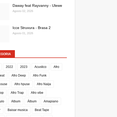
Daway feat Rayvanny - Ulewe
Agosto 02, 2026
Icce Struvura - Brasa 2
Agosto 01, 2026
EGORIA
2022
2023
Acustico
Afro
Beat
Afro Deep
Afro Funk
House
Afro hpuse
Afro Naija
Pop
Afro Trap
Afro vibe
ulo
Album
Álbum
Amapiano
r
Baixar musica
Beat Tape