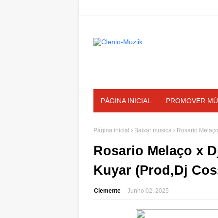
PÁGINA INICIAL
PROMOVER MÚ
Página inicial
Baixar musica
Rosario Melaço 
Rosario Melaço x Dj
Kuyar (Prod,Dj Cos
Clemente
-
Junho 02, 2025