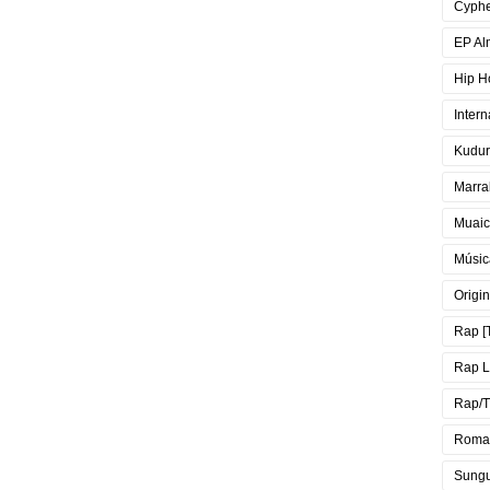
Cyph
EP Al
Hip H
Intern
Kudur
Marra
Muai
Músic
Origin
Rap [
Rap 
Rap/T
Roma
Sung