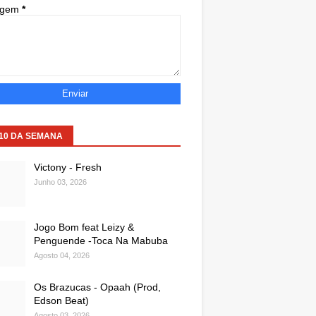
agem
*
 10 DA SEMANA
Victony - Fresh
Junho 03, 2026
Jogo Bom feat Leizy &
Penguende -Toca Na Mabuba
Agosto 04, 2026
Os Brazucas - Opaah (Prod,
Edson Beat)
Agosto 03, 2026