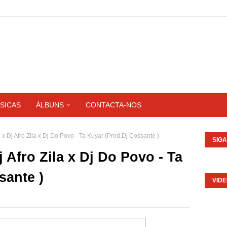
SICAS
ÁLBUNS
CONTACTA-NOS
x Dj Afro Zila x Dj Do Povo - Ta Kuyar (Prod,Dj Cossante )
SIG
 Afro Zila x Dj Do Povo - Ta
sante )
VID