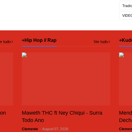
Tradi
VIDE
+Hip Hop // Rap
+Kud
r tudo
Ver tudo
son
Maweth THC ft Ney Chiqui - Surra
Mend
Todo Ano
Dech
Clemente
-
August 07, 2026
Clemen