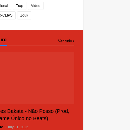
cional
Trap
Video
O-CLIPS
Zouk
uro
Ver tudo
es Bakata - Não Posso (Prod,
ame Único no Beats)
te
-
July 31, 2026