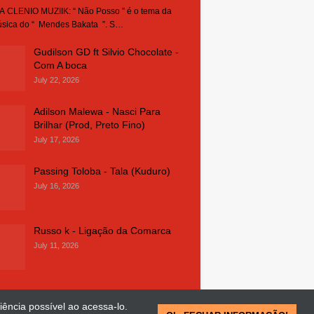
 CLENIO MUZIIK: “ Não Posso ” é o tema da
sica do “ Mendes Bakata ”. S…
Gudilson GD ft Silvio Chocolate -
Com A boca
July 22, 2026
Adilson Malewa - Nasci Para
Brilhar (Prod, Preto Fino)
July 17, 2026
Passing Toloba - Tala (Kuduro)
July 16, 2026
Russo k - Ligação da Comarca
July 11, 2026
iência possível ao acessa-lo.