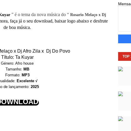
Mens
” é o tema da nova música do “
Kuyar
Rosario Melaço x Dj
ora, faça já o seu download, baixar logo abaixo e desfrute
de boa música.
Melaço x Dj Afro Zila x Dj Do Povo
TOP
Título: Ta Kuyar
Género: Afro house
Tamanho:
MB
Formato:
MP3
ualidade:
Excelente √
o de lançamento:
2025
DOWNLOAD