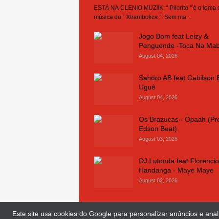
ESTÁ NA CLENIO MUZIIK: “ Pilorito ” é o tema
música do “ Xtrambolica ”. Sem ma…
Jogo Bom feat Leizy &
Penguende -Toca Na Ma
August 04, 2026
Sandro AB feat Gabilson 
Uguê
August 04, 2026
Os Brazucas - Opaah (Pr
Edson Beat)
August 03, 2026
DJ Lutonda feat Florencio
Handanga - Maye Maye
August 02, 2026
Este site usa cookies do Google para personalizar anúncios e anali
© Copyright 2018 and 2025
Clenio Muziik
| 