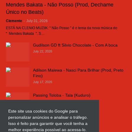
Mendes Bakata - Não Posso (Prod, Dechame
Único no Beats)
Clemente
-
July 31, 2026
ESTÁ NA CLENIO MUZIIK: “ Não Posso ” é o tema da nova música do
“ Mendes Bakata ”. S…
Gudilson GD ft Silvio Chocolate - Com A boca
July 22, 2026
Adilson Malewa - Nasci Para Brilhar (Prod, Preto
Fino)
July 17, 2026
Passing Toloba - Tala (Kuduro)
July 16, 2026
Este site usa cookies do Google para
personalizar anúncios e analisar o tráfego.
Russo k - Ligação da Comarca
Isso é feito para garantir que você tenha a
July 11, 2026
melhor experiência possível ao acessa-lo.