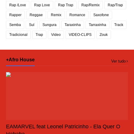
Rap /Love
Rap Love
Rap Trap
Rap/Remix
Rap/Trap
Rapper
Reggae
Remix
Romance
Saxofone
Semba
Sul
Sungura
Taraxinha
Tarraxinha
Track
Tradicional
Trap
Video
VIDEO-CLIPS
Zouk
+Afro House
Ver tudo
EAMARVEL feat Leonel Patricinho - Ela Quer O