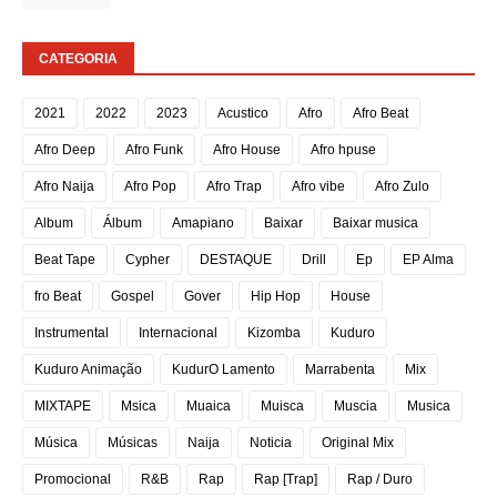
CATEGORIA
2021
2022
2023
Acustico
Afro
Afro Beat
Afro Deep
Afro Funk
Afro House
Afro hpuse
Afro Naija
Afro Pop
Afro Trap
Afro vibe
Afro Zulo
Album
Álbum
Amapiano
Baixar
Baixar musica
Beat Tape
Cypher
DESTAQUE
Drill
Ep
EP Alma
fro Beat
Gospel
Gover
Hip Hop
House
Instrumental
Internacional
Kizomba
Kuduro
Kuduro Animação
KudurO Lamento
Marrabenta
Mix
MIXTAPE
Msica
Muaica
Muisca
Muscia
Musica
Música
Músicas
Naija
Noticia
Original Mix
Promocional
R&B
Rap
Rap [Trap]
Rap / Duro