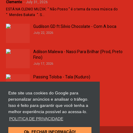
Clemente
-
July 31, 2026
ESTÁ NA CLENIO MUZIIK: “ Não Posso ” é o tema da nova música do
“ Mendes Bakata ”. S…
Gudilson GD ft Silvio Chocolate - Com A boca
July 22, 2026
Adilson Malewa - Nasci Para Brilhar (Prod, Preto
Fino)
July 17, 2026
Passing Toloba - Tala (Kuduro)
July 16, 2026
Este site usa cookies do Google para
personalizar anúncios e analisar o tráfego.
Russo k - Ligação da Comarca
Isso é feito para garantir que você tenha a
July 11, 2026
melhor experiência possível ao acessa-lo.
POLITICA DE PRIVACIDADE
Ok, FECHAR INFORMAÇÃO!