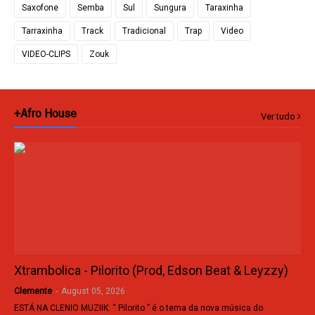
Saxofone
Semba
Sul
Sungura
Taraxinha
Tarraxinha
Track
Tradicional
Trap
Video
VIDEO-CLIPS
Zouk
+Afro House
Ver tudo
Xtrambolica - Pilorito (Prod, Edson Beat & Leyzzy)
Clemente
-
August 05, 2026
ESTÁ NA CLENIO MUZIIK: “ Pilorito ” é o tema da nova música do