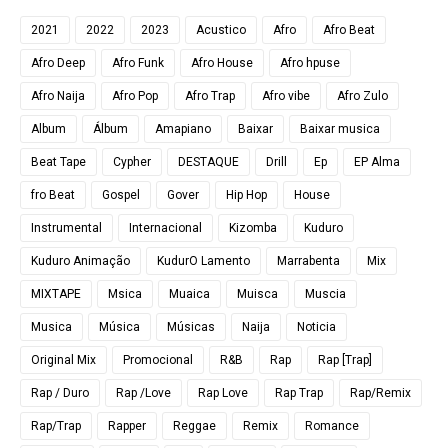
2021
2022
2023
Acustico
Afro
Afro Beat
Afro Deep
Afro Funk
Afro House
Afro hpuse
Afro Naija
Afro Pop
Afro Trap
Afro vibe
Afro Zulo
Album
Álbum
Amapiano
Baixar
Baixar musica
Beat Tape
Cypher
DESTAQUE
Drill
Ep
EP Alma
fro Beat
Gospel
Gover
Hip Hop
House
Instrumental
Internacional
Kizomba
Kuduro
Kuduro Animação
KudurO Lamento
Marrabenta
Mix
MIXTAPE
Msica
Muaica
Muisca
Muscia
Musica
Música
Músicas
Naija
Noticia
Original Mix
Promocional
R&B
Rap
Rap [Trap]
Rap / Duro
Rap /Love
Rap Love
Rap Trap
Rap/Remix
Rap/Trap
Rapper
Reggae
Remix
Romance