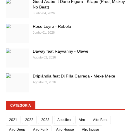
Good Árabe ft Dário Figura - Kilape (Prod, Mickey
No Beat)
Junho 04, 2026
Roso Loyro - Rebola
Junho 01, 2026
Daway feat Rayvanny - Ulewe
Agosto 02, 2026
Driplândia feat Dj Filla Carrega - Mexe Mexe
Agosto 02, 2026
CATEGORIA
2021
2022
2023
Acustico
Afro
Afro Beat
Afro Deep
Afro Funk
Afro House
Afro hpuse