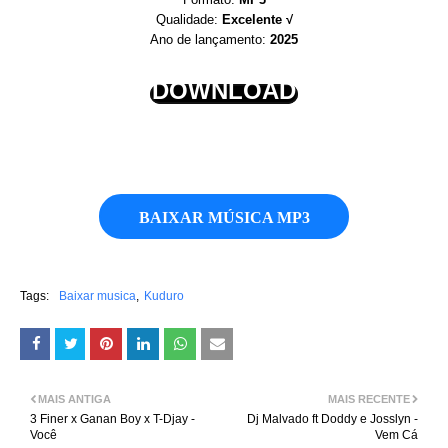
Qualidade:
Excelente √
Ano de lançamento:
2025
DOWNLOAD
BAIXAR MÚSICA MP3
Tags:
Baixar musica
Kuduro
MAIS ANTIGA
MAIS RECENTE
3 Finer x Ganan Boy x T-Djay -
Dj Malvado ft Doddy e Josslyn -
Você
Vem Cá