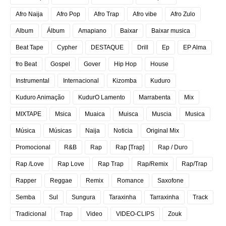
Afro Naija
Afro Pop
Afro Trap
Afro vibe
Afro Zulo
Album
Álbum
Amapiano
Baixar
Baixar musica
Beat Tape
Cypher
DESTAQUE
Drill
Ep
EP Alma
fro Beat
Gospel
Gover
Hip Hop
House
Instrumental
Internacional
Kizomba
Kuduro
Kuduro Animação
KudurO Lamento
Marrabenta
Mix
MIXTAPE
Msica
Muaica
Muisca
Muscia
Musica
Música
Músicas
Naija
Noticia
Original Mix
Promocional
R&B
Rap
Rap [Trap]
Rap / Duro
Rap /Love
Rap Love
Rap Trap
Rap/Remix
Rap/Trap
Rapper
Reggae
Remix
Romance
Saxofone
Semba
Sul
Sungura
Taraxinha
Tarraxinha
Track
Tradicional
Trap
Video
VIDEO-CLIPS
Zouk