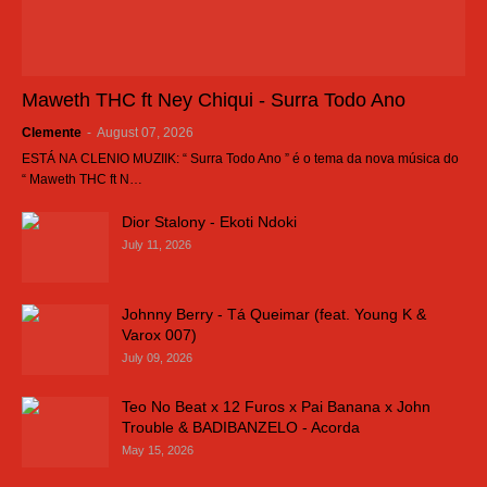
Maweth THC ft Ney Chiqui - Surra Todo Ano
Clemente
-
August 07, 2026
ESTÁ NA CLENIO MUZIIK: “ Surra Todo Ano ” é o tema da nova música do
“ Maweth THC ft N…
Dior Stalony - Ekoti Ndoki
July 11, 2026
Johnny Berry - Tá Queimar (feat. Young K &
Varox 007)
July 09, 2026
Teo No Beat x 12 Furos x Pai Banana x John
Trouble & BADIBANZELO - Acorda
May 15, 2026