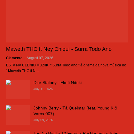
Maweth THC ft Ney Chiqui - Surra Todo Ano
Clemente
-
August 07, 2026
ESTÁ NA CLENIO MUZIIK: “ Surra Todo Ano ” é o tema da nova música do
“ Maweth THC ft N…
Dior Stalony - Ekoti Ndoki
July 11, 2026
Johnny Berry - Tá Queimar (feat. Young K &
Varox 007)
July 09, 2026
Teo No Beat x 12 Furos x Pai Banana x John