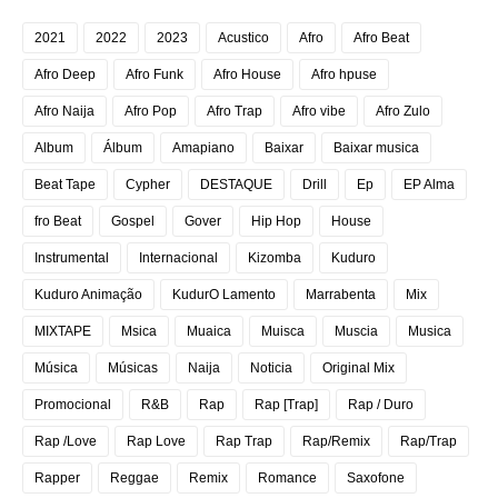
2021
2022
2023
Acustico
Afro
Afro Beat
Afro Deep
Afro Funk
Afro House
Afro hpuse
Afro Naija
Afro Pop
Afro Trap
Afro vibe
Afro Zulo
Album
Álbum
Amapiano
Baixar
Baixar musica
Beat Tape
Cypher
DESTAQUE
Drill
Ep
EP Alma
fro Beat
Gospel
Gover
Hip Hop
House
Instrumental
Internacional
Kizomba
Kuduro
Kuduro Animação
KudurO Lamento
Marrabenta
Mix
MIXTAPE
Msica
Muaica
Muisca
Muscia
Musica
Música
Músicas
Naija
Noticia
Original Mix
Promocional
R&B
Rap
Rap [Trap]
Rap / Duro
Rap /Love
Rap Love
Rap Trap
Rap/Remix
Rap/Trap
Rapper
Reggae
Remix
Romance
Saxofone