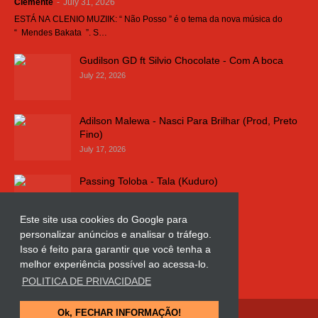
Clemente
-
July 31, 2026
ESTÁ NA CLENIO MUZIIK: “ Não Posso ” é o tema da nova música do
“ Mendes Bakata ”. S…
Gudilson GD ft Silvio Chocolate - Com A boca
July 22, 2026
Adilson Malewa - Nasci Para Brilhar (Prod, Preto
Fino)
July 17, 2026
Passing Toloba - Tala (Kuduro)
July 16, 2026
Este site usa cookies do Google para
personalizar anúncios e analisar o tráfego.
Russo k - Ligação da Comarca
Isso é feito para garantir que você tenha a
July 11, 2026
melhor experiência possível ao acessa-lo.
POLITICA DE PRIVACIDADE
Ok, FECHAR INFORMAÇÃO!