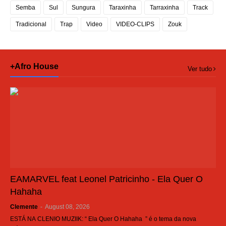
Semba
Sul
Sungura
Taraxinha
Tarraxinha
Track
Tradicional
Trap
Video
VIDEO-CLIPS
Zouk
+Afro House
Ver tudo
EAMARVEL feat Leonel Patricinho - Ela Quer O
Hahaha
Clemente
-
August 08, 2026
ESTÁ NA CLENIO MUZIIK: “ Ela Quer O Hahaha ” é o tema da nova