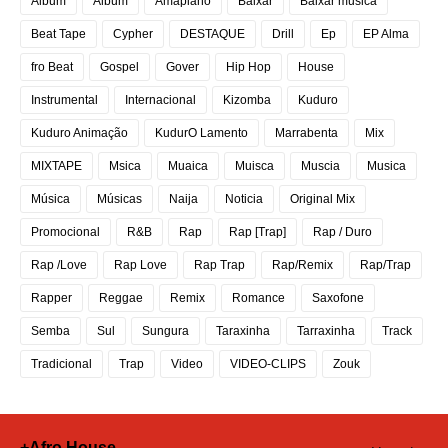
Album
Álbum
Amapiano
Baixar
Baixar musica
Beat Tape
Cypher
DESTAQUE
Drill
Ep
EP Alma
fro Beat
Gospel
Gover
Hip Hop
House
Instrumental
Internacional
Kizomba
Kuduro
Kuduro Animação
KudurO Lamento
Marrabenta
Mix
MIXTAPE
Msica
Muaica
Muisca
Muscia
Musica
Música
Músicas
Naija
Noticia
Original Mix
Promocional
R&B
Rap
Rap [Trap]
Rap / Duro
Rap /Love
Rap Love
Rap Trap
Rap/Remix
Rap/Trap
Rapper
Reggae
Remix
Romance
Saxofone
Semba
Sul
Sungura
Taraxinha
Tarraxinha
Track
Tradicional
Trap
Video
VIDEO-CLIPS
Zouk
+Afro House