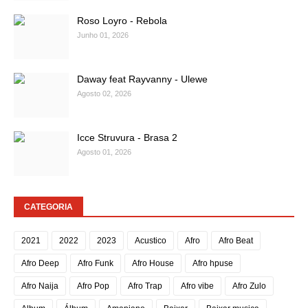
Roso Loyro - Rebola
Junho 01, 2026
Daway feat Rayvanny - Ulewe
Agosto 02, 2026
Icce Struvura - Brasa 2
Agosto 01, 2026
CATEGORIA
2021
2022
2023
Acustico
Afro
Afro Beat
Afro Deep
Afro Funk
Afro House
Afro hpuse
Afro Naija
Afro Pop
Afro Trap
Afro vibe
Afro Zulo