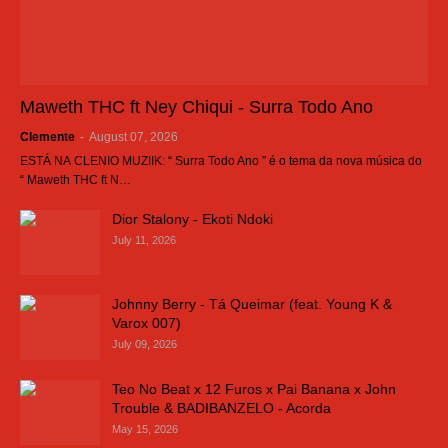
Maweth THC ft Ney Chiqui - Surra Todo Ano
Clemente
-
August 07, 2026
ESTÁ NA CLENIO MUZIIK: “ Surra Todo Ano ” é o tema da nova música do
“ Maweth THC ft N…
Dior Stalony - Ekoti Ndoki
July 11, 2026
Johnny Berry - Tá Queimar (feat. Young K &
Varox 007)
July 09, 2026
Teo No Beat x 12 Furos x Pai Banana x John
Trouble & BADIBANZELO - Acorda
May 15, 2026