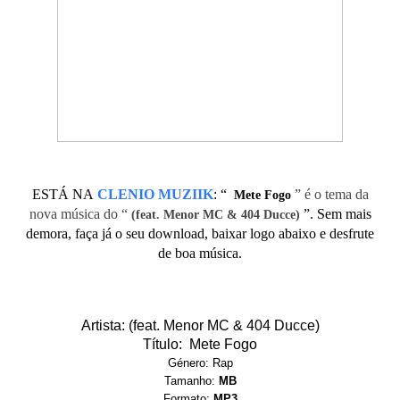
ESTÁ NA
CLENIO MUZIIK
:
“
” é o tema da
Mete Fogo
nova música do “
”. Sem mais
(feat. Menor MC & 404 Ducce)
demora, faça já o seu download, baixar logo abaixo e desfrute
de boa música.
Artista: (feat. Menor MC & 404 Ducce)
Título: Mete Fogo
Género: Rap
Tamanho:
MB
Formato:
MP3