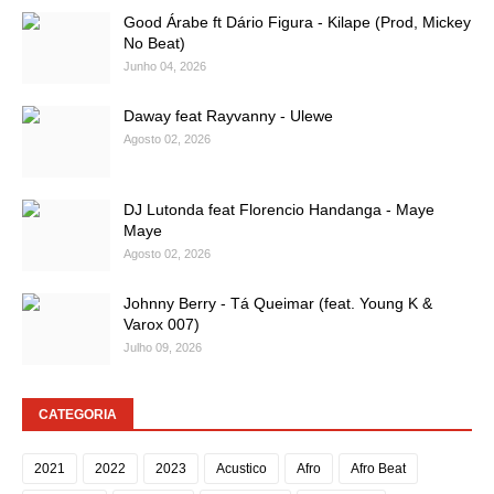
Good Árabe ft Dário Figura - Kilape (Prod, Mickey
No Beat)
Junho 04, 2026
Daway feat Rayvanny - Ulewe
Agosto 02, 2026
DJ Lutonda feat Florencio Handanga - Maye
Maye
Agosto 02, 2026
Johnny Berry - Tá Queimar (feat. Young K &
Varox 007)
Julho 09, 2026
CATEGORIA
2021
2022
2023
Acustico
Afro
Afro Beat