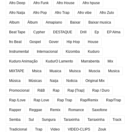
Afro Deep
Afro Funk
Afro House
Afro hpuse
Afro Naija
Afro Pop
Afro Trap
Afro vibe
Afro Zulo
Album
Álbum
Amapiano
Baixar
Baixar musica
Beat Tape
Cypher
DESTAQUE
Drill
Ep
EP Alma
fro Beat
Gospel
Gover
Hip Hop
House
Instrumental
Internacional
Kizomba
Kuduro
Kuduro Animação
KudurO Lamento
Marrabenta
Mix
MIXTAPE
Msica
Muaica
Muisca
Muscia
Musica
Música
Músicas
Naija
Noticia
Original Mix
Promocional
R&B
Rap
Rap [Trap]
Rap / Duro
Rap /Love
Rap Love
Rap Trap
Rap/Remix
Rap/Trap
Rapper
Reggae
Remix
Romance
Saxofone
Semba
Sul
Sungura
Taraxinha
Tarraxinha
Track
Tradicional
Trap
Video
VIDEO-CLIPS
Zouk