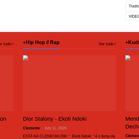
Tradi
VIDE
+Hip Hop // Rap
+Kud
r tudo
Ver tudo
son
Dior Stalony - Ekoti Ndoki
Mend
Dech
Clemente
-
July 11, 2026
Clemen
ESTÁ NA CLENIO MUZIIK: “ Ekoti Ndoki ” é o tema da