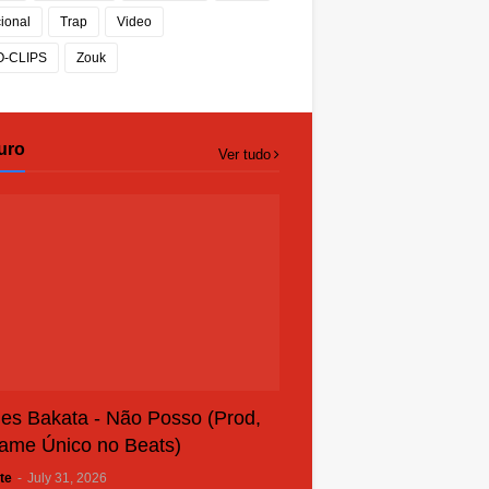
cional
Trap
Video
O-CLIPS
Zouk
uro
Ver tudo
es Bakata - Não Posso (Prod,
ame Único no Beats)
te
-
July 31, 2026