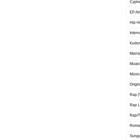
Cyph
EP Al
Hip H
Intern
Kudur
Marra
Muai
Músic
Origin
Rap [
Rap 
Rap/T
Roma
Sung