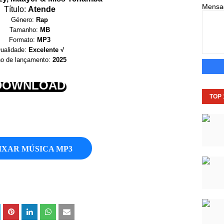
Mens
Título:
Atende
Género:
Rap
Tamanho:
MB
Formato:
MP3
ualidade:
Excelente √
o de lançamento:
2025
DOWNLOAD
TOP
IXAR MÚSICA MP3