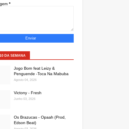
agem
*
 10 DA SEMANA
Jogo Bom feat Leizy &
Penguende -Toca Na Mabuba
Agosto 04, 2026
Victony - Fresh
Junho 03, 2026
Os Brazucas - Opaah (Prod,
Edson Beat)
Agosto 03, 2026