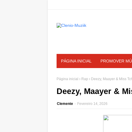
PÁGINA INICIAL
PROMOVER MÚ
Página inicial
Rap
Deezy, Maayer & Miss Tc
Deezy, Maayer & Mi
Clemente
-
Fevereiro 14, 2026