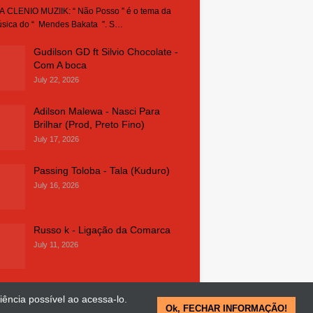
 CLENIO MUZIIK: “ Não Posso ” é o tema da
sica do “ Mendes Bakata ”. S…
Gudilson GD ft Silvio Chocolate -
Com A boca
July 22, 2026
Adilson Malewa - Nasci Para
Brilhar (Prod, Preto Fino)
July 17, 2026
Passing Toloba - Tala (Kuduro)
July 16, 2026
Russo k - Ligação da Comarca
July 11, 2026
iência possível ao acessa-lo.
Ok, FECHAR INFORMAÇÃO!