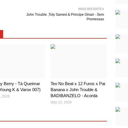
MAIS RECENTE
John Trouble ,Toty Samed & Principe Omari - Sem
Promessas
y Berry - Tá Queimar
Teo No Beat x 12 Furos x Pai
. Young K & Varox 007)
Banana x John Trouble &
BADIBANZELO - Acorda
, 2026
May 15, 2026