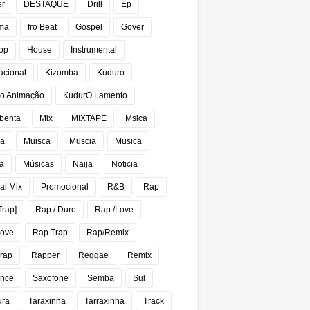
er
DESTAQUE
Drill
Ep
ma
fro Beat
Gospel
Gover
op
House
Instrumental
acional
Kizomba
Kuduro
o Animação
KudurO Lamento
benta
Mix
MIXTAPE
Msica
ca
Muisca
Muscia
Musica
a
Músicas
Naija
Noticia
al Mix
Promocional
R&B
Rap
Trap]
Rap / Duro
Rap /Love
Love
Rap Trap
Rap/Remix
rap
Rapper
Reggae
Remix
nce
Saxofone
Semba
Sul
ura
Taraxinha
Tarraxinha
Track