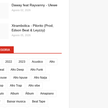
Daway feat Rayvanny - Ulewe
Agosto 02, 2026
Xtrambolica - Pilorito (Prod,
Edson Beat & Leyzzy)
Agosto 05, 2026
EGORIA
2022
2023
Acustico
Afro
Beat
Afro Deep
Afro Funk
House
Afro hpuse
Afro Naija
Pop
Afro Trap
Afro vibe
ulo
Album
Álbum
Amapiano
r
Baixar musica
Beat Tape