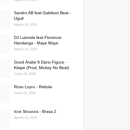
Sandro AB feat Gabilson Beat -
Uguê
Agosto 04, 2026
DJ Lutonda feat Florencio
Handanga - Maye Maye
Agosto 02, 2026
Good Árabe ft Dário Figura -
Kilape (Prod, Mickey No Beat)
Junho 04, 2026
Roso Loyro - Rebola
Junho 01, 2026
Icce Struvura - Brasa 2
Agosto 01, 2026