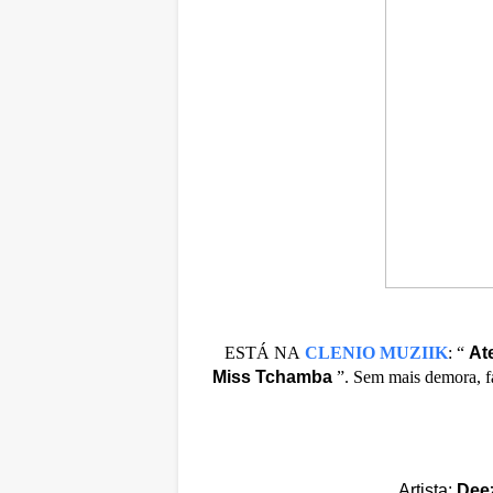
ESTÁ NA
CLENIO MUZIIK
:
“
At
Miss Tchamba
”. Sem mais demora, fa
Artista:
Dee