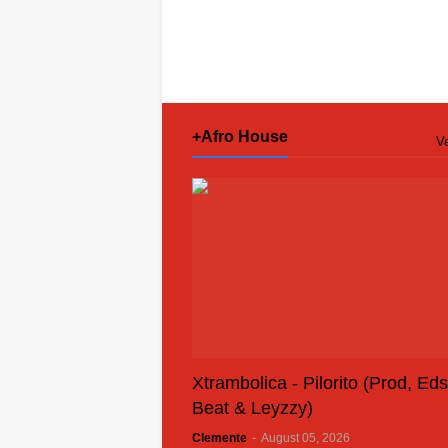
+Afro House
Ve
Xtrambolica - Pilorito (Prod, Ed
Beat & Leyzzy)
Clemente
-
August 05, 2026