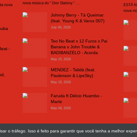
nova música do “ Dior Stalony ”. …
 da nova
ESTÁ NA
nova mú
Johnny Berry - Tá Queimar
(feat. Young K & Varox 007)
July 09, 2026
buba
Teo No Beat x 12 Furos x Pai
Banana x John Trouble &
Beat -
BADIBANZELO - Acorda
May 15, 2026
MENDEZ - Talidá (feat.
od,
Paulenson & LipeSky)
May 15, 2026
Faruda ft Délcio Huambo -
Marte
May 06, 2026
sar o tráfego. Isso é feito para garantir que você tenha a melhor exper
Design Web
José Chimuco