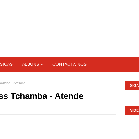
SICAS
ÁLBUNS
CONTACTA-NOS
hamba - Atende
SIG
ss Tchamba - Atende
VID