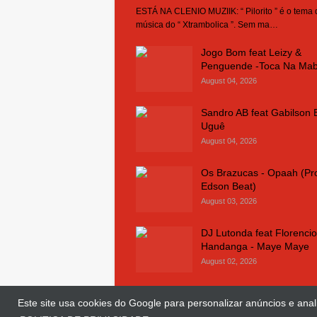
ESTÁ NA CLENIO MUZIIK: “ Pilorito ” é o tema
música do “ Xtrambolica ”. Sem ma…
Jogo Bom feat Leizy &
Penguende -Toca Na Ma
August 04, 2026
Sandro AB feat Gabilson 
Uguê
August 04, 2026
Os Brazucas - Opaah (Pr
Edson Beat)
August 03, 2026
DJ Lutonda feat Florencio
Handanga - Maye Maye
August 02, 2026
Este site usa cookies do Google para personalizar anúncios e anali
© Copyright 2018 and 2025
Clenio Muziik
| 