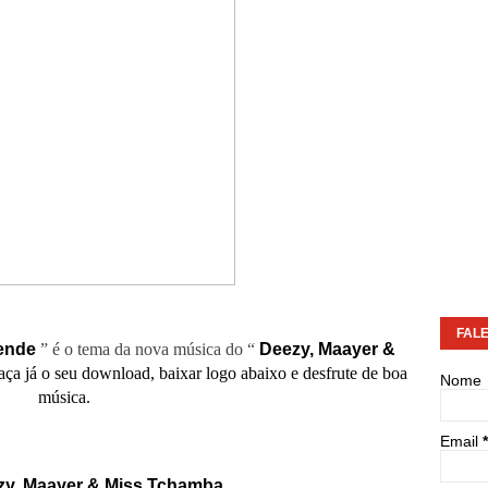
FAL
ende
” é o tema da nova música do “
Deezy, Maayer &
ça já o seu download, baixar logo abaixo e desfrute de boa
Nome
música.
Email
*
zy, Maayer & Miss Tchamba