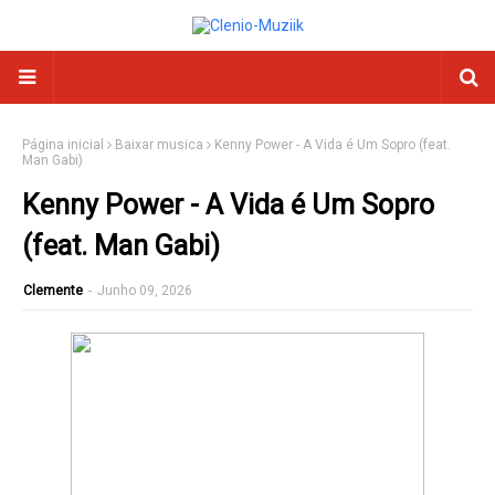
Página inicial
Baixar musica
Kenny Power - A Vida é Um Sopro (feat.
Man Gabi)
Kenny Power - A Vida é Um Sopro
(feat. Man Gabi)
Clemente
-
Junho 09, 2026