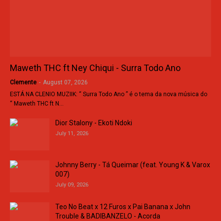
Maweth THC ft Ney Chiqui - Surra Todo Ano
Clemente
-
August 07, 2026
ESTÁ NA CLENIO MUZIIK: “ Surra Todo Ano ” é o tema da nova música do
“ Maweth THC ft N…
Dior Stalony - Ekoti Ndoki
July 11, 2026
Johnny Berry - Tá Queimar (feat. Young K & Varox
007)
July 09, 2026
Teo No Beat x 12 Furos x Pai Banana x John
Trouble & BADIBANZELO - Acorda