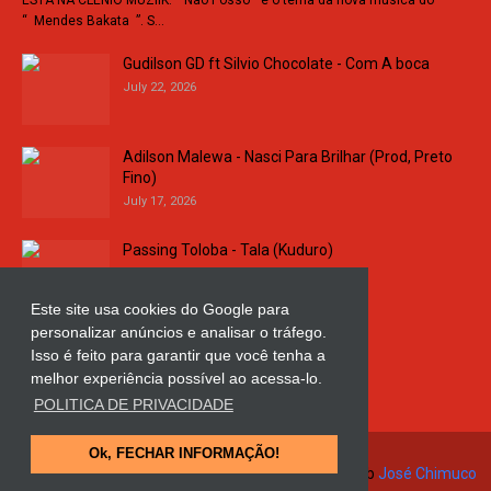
ESTÁ NA CLENIO MUZIIK: “ Não Posso ” é o tema da nova música do
“ Mendes Bakata ”. S…
Gudilson GD ft Silvio Chocolate - Com A boca
July 22, 2026
Adilson Malewa - Nasci Para Brilhar (Prod, Preto
Fino)
July 17, 2026
Passing Toloba - Tala (Kuduro)
July 16, 2026
Este site usa cookies do Google para
personalizar anúncios e analisar o tráfego.
Russo k - Ligação da Comarca
Isso é feito para garantir que você tenha a
July 11, 2026
melhor experiência possível ao acessa-lo.
POLITICA DE PRIVACIDADE
Ok, FECHAR INFORMAÇÃO!
© Copyright 2018 and 2025
Clenio Muziik
| Design Web
José Chimuco