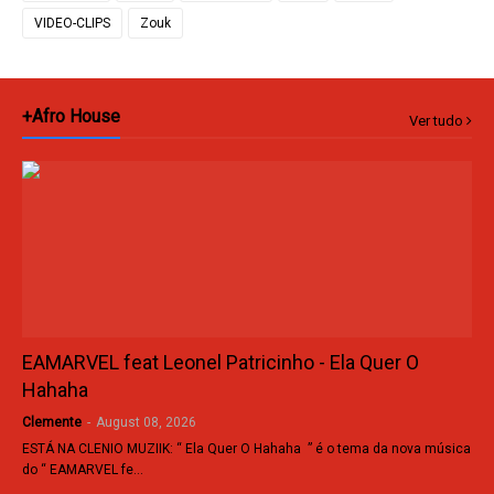
VIDEO-CLIPS
Zouk
+Afro House
Ver tudo
EAMARVEL feat Leonel Patricinho - Ela Quer O
Hahaha
Clemente
-
August 08, 2026
ESTÁ NA CLENIO MUZIIK: “ Ela Quer O Hahaha ” é o tema da nova música
do “ EAMARVEL fe…