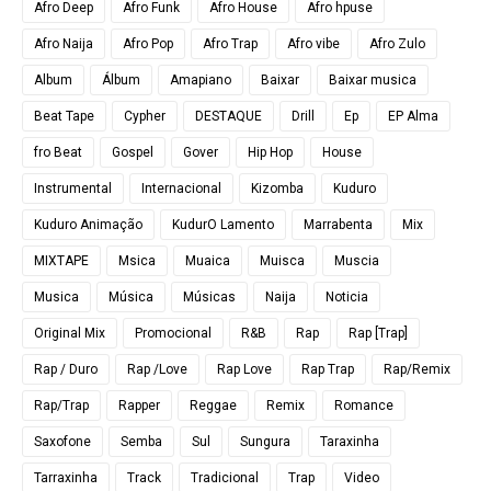
Afro Deep
Afro Funk
Afro House
Afro hpuse
Afro Naija
Afro Pop
Afro Trap
Afro vibe
Afro Zulo
Album
Álbum
Amapiano
Baixar
Baixar musica
Beat Tape
Cypher
DESTAQUE
Drill
Ep
EP Alma
fro Beat
Gospel
Gover
Hip Hop
House
Instrumental
Internacional
Kizomba
Kuduro
Kuduro Animação
KudurO Lamento
Marrabenta
Mix
MIXTAPE
Msica
Muaica
Muisca
Muscia
Musica
Música
Músicas
Naija
Noticia
Original Mix
Promocional
R&B
Rap
Rap [Trap]
Rap / Duro
Rap /Love
Rap Love
Rap Trap
Rap/Remix
Rap/Trap
Rapper
Reggae
Remix
Romance
Saxofone
Semba
Sul
Sungura
Taraxinha
Tarraxinha
Track
Tradicional
Trap
Video