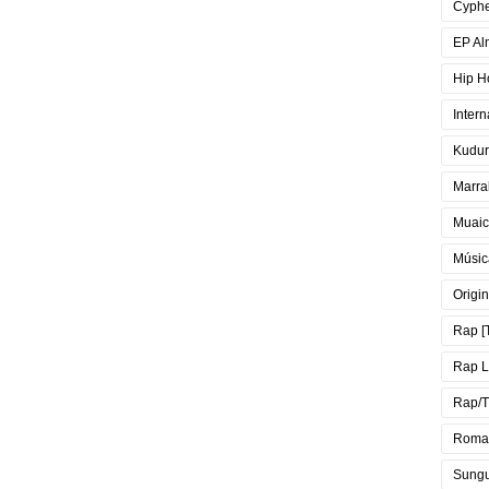
Cyph
EP Al
Hip H
Intern
Kudur
Marra
Muai
Músic
Origin
Rap [
Rap 
Rap/T
Roma
Sung