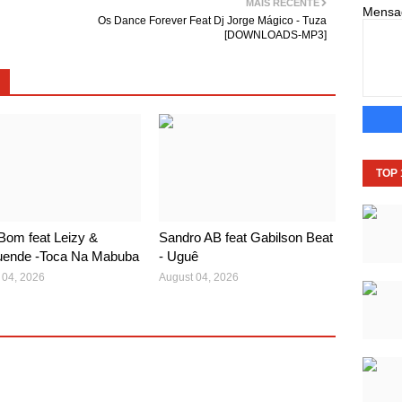
MAIS RECENTE
Mens
Os Dance Forever Feat Dj Jorge Mágico - Tuza
[DOWNLOADS-MP3]
TOP
Bom feat Leizy &
Sandro AB feat Gabilson Beat
ende -Toca Na Mabuba
- Uguê
 04, 2026
August 04, 2026