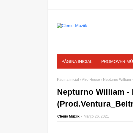
PÁGINA INICIAL
PROMOVER MÚ
Página inicial
Afro House
Nepturno William 
Nepturno William -
(Prod.Ventura_Belt
Clenio Muziik
-
Março 26, 2021