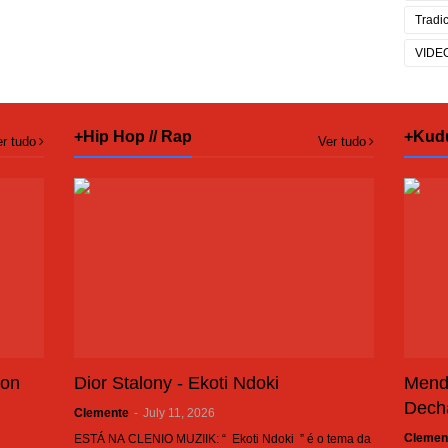
Tradi
VIDE
+Hip Hop // Rap
+Kud
r tudo
Ver tudo
son
Dior Stalony - Ekoti Ndoki
Mend
Dech
Clemente
-
July 11, 2026
Clemen
ESTÁ NA CLENIO MUZIIK: “ Ekoti Ndoki ” é o tema da