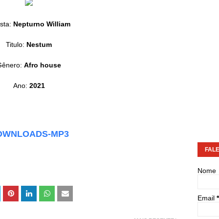
sta:
Nepturno William
Titulo:
Nestum
Gênero:
Afro house
Ano:
2021
OWNLOADS-MP3
FAL
Nome
Email
*