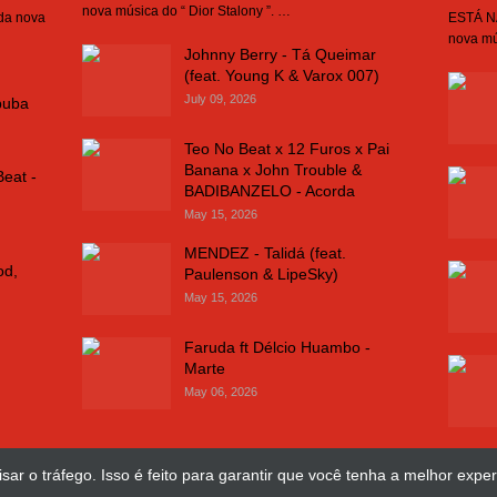
nova música do “ Dior Stalony ”. …
 da nova
ESTÁ NA
nova mú
Johnny Berry - Tá Queimar
(feat. Young K & Varox 007)
July 09, 2026
buba
Teo No Beat x 12 Furos x Pai
Banana x John Trouble &
Beat -
BADIBANZELO - Acorda
May 15, 2026
MENDEZ - Talidá (feat.
od,
Paulenson & LipeSky)
May 15, 2026
Faruda ft Délcio Huambo -
Marte
May 06, 2026
sar o tráfego. Isso é feito para garantir que você tenha a melhor exper
Design Web
José Chimuco