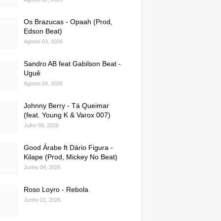
Os Brazucas - Opaah (Prod,
Edson Beat)
Agosto 03, 2026
Sandro AB feat Gabilson Beat -
Uguê
Agosto 04, 2026
Johnny Berry - Tá Queimar
(feat. Young K & Varox 007)
Julho 09, 2026
Good Árabe ft Dário Figura -
Kilape (Prod, Mickey No Beat)
Junho 04, 2026
Roso Loyro - Rebola
Junho 01, 2026