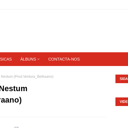
SICAS
ÁLBUNS
CONTACTA-NOS
- Nestum (Prod.Ventura_Beltraano)
SIG
 Nestum
raano)
VID