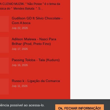
 CLENIO MUZIIK: “ Não Posso ” é o tema da
sica do “ Mendes Bakata ”. S…
Gudilson GD ft Silvio Chocolate -
Com A boca
July 22, 2026
Adilson Malewa - Nasci Para
Brilhar (Prod, Preto Fino)
July 17, 2026
Passing Toloba - Tala (Kuduro)
July 16, 2026
Russo k - Ligação da Comarca
July 11, 2026
iência possível ao acessa-lo.
Ok, FECHAR INFORMAÇÃO!