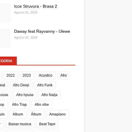
Icce Struvura - Brasa 2
Agosto 01, 2026
Daway feat Rayvanny - Ulewe
Agosto 02, 2026
EGORIA
2022
2023
Acustico
Afro
Beat
Afro Deep
Afro Funk
House
Afro hpuse
Afro Naija
Pop
Afro Trap
Afro vibe
ulo
Album
Álbum
Amapiano
r
Baixar musica
Beat Tape