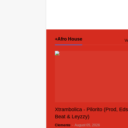
+Afro House
Ve
Xtrambolica - Pilorito (Prod, Ed
Beat & Leyzzy)
Clemente
-
August 05, 2026