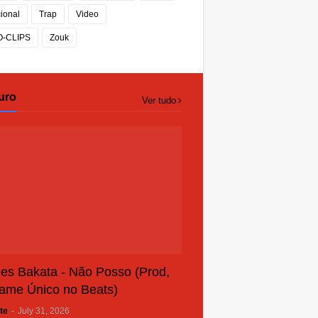
cional
Trap
Video
O-CLIPS
Zouk
uro
Ver tudo
es Bakata - Não Posso (Prod,
ame Único no Beats)
te
-
July 31, 2026