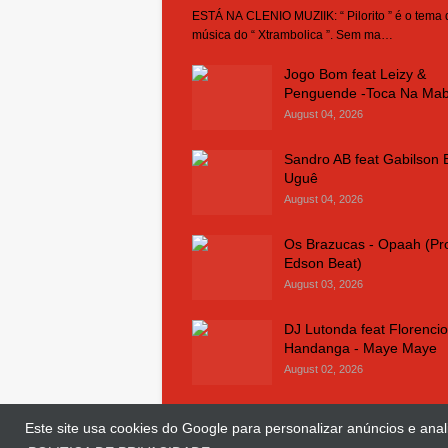
ESTÁ NA CLENIO MUZIIK: “ Pilorito ” é o tema
música do “ Xtrambolica ”. Sem ma…
Jogo Bom feat Leizy &
Penguende -Toca Na Ma
August 04, 2026
Sandro AB feat Gabilson 
Uguê
August 04, 2026
Os Brazucas - Opaah (Pr
Edson Beat)
August 03, 2026
DJ Lutonda feat Florencio
Handanga - Maye Maye
August 02, 2026
Este site usa cookies do Google para personalizar anúncios e anali
© Copyright 2018 and 2025
Clenio Muziik
| 