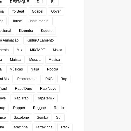
er
DESTAQUE
Drill
Ep
ma
fro Beat
Gospel
Gover
op
House
Instrumental
acional
Kizomba
Kuduro
o Animação
KudurO Lamento
benta
Mix
MIXTAPE
Msica
ca
Muisca
Muscia
Musica
a
Músicas
Naija
Noticia
al Mix
Promocional
R&B
Rap
Trap]
Rap / Duro
Rap /Love
Love
Rap Trap
Rap/Remix
rap
Rapper
Reggae
Remix
nce
Saxofone
Semba
Sul
ura
Taraxinha
Tarraxinha
Track