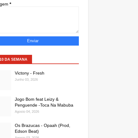
agem
*
 10 DA SEMANA
Victony - Fresh
Junho 03, 2026
Jogo Bom feat Leizy &
Penguende -Toca Na Mabuba
Agosto 04, 2026
Os Brazucas - Opaah (Prod,
Edson Beat)
Agosto 03, 2026