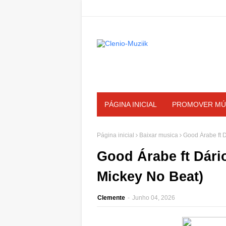
PÁGINA INICIAL
PROMOVER MÚ
Página inicial
Baixar musica
Good Árabe ft D
Good Árabe ft Dário
Mickey No Beat)
Clemente
-
Junho 04, 2026