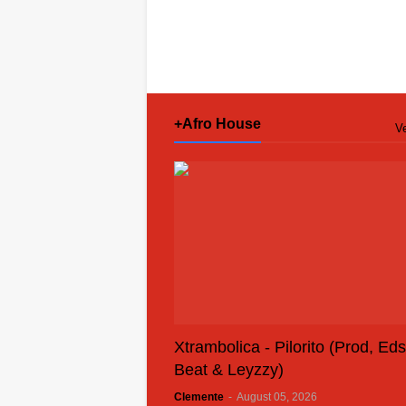
+Afro House
Ve
Xtrambolica - Pilorito (Prod, Ed
Beat & Leyzzy)
Clemente
-
August 05, 2026