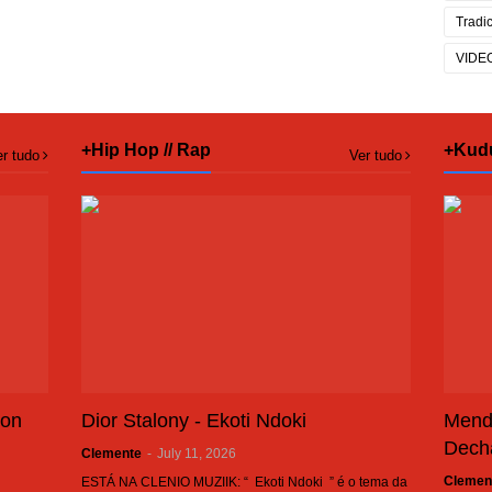
Tradi
VIDE
+Hip Hop // Rap
+Kud
r tudo
Ver tudo
son
Dior Stalony - Ekoti Ndoki
Mend
Dech
Clemente
-
July 11, 2026
Clemen
ESTÁ NA CLENIO MUZIIK: “ Ekoti Ndoki ” é o tema da