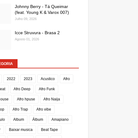
Johnny Berry - Tá Queimar
(feat. Young K & Varox 007)
Julho 09, 2026
Icce Struvura - Brasa 2
Agosto 01, 2026
EGORIA
2022
2023
Acustico
Afro
Beat
Afro Deep
Afro Funk
House
Afro hpuse
Afro Naija
Pop
Afro Trap
Afro vibe
ulo
Album
Álbum
Amapiano
r
Baixar musica
Beat Tape