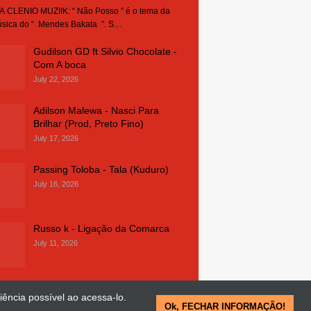
 CLENIO MUZIIK: “ Não Posso ” é o tema da
sica do “ Mendes Bakata ”. S…
Gudilson GD ft Silvio Chocolate -
Com A boca
July 22, 2026
Adilson Malewa - Nasci Para
Brilhar (Prod, Preto Fino)
July 17, 2026
Passing Toloba - Tala (Kuduro)
July 16, 2026
Russo k - Ligação da Comarca
July 11, 2026
iência possível ao acessa-lo.
Ok, FECHAR INFORMAÇÃO!