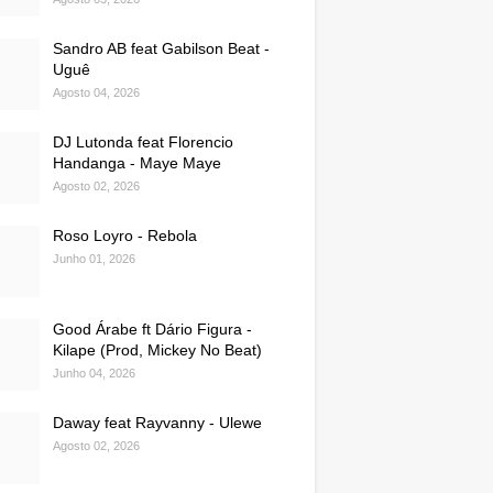
Sandro AB feat Gabilson Beat -
Uguê
Agosto 04, 2026
DJ Lutonda feat Florencio
Handanga - Maye Maye
Agosto 02, 2026
Roso Loyro - Rebola
Junho 01, 2026
Good Árabe ft Dário Figura -
Kilape (Prod, Mickey No Beat)
Junho 04, 2026
Daway feat Rayvanny - Ulewe
Agosto 02, 2026