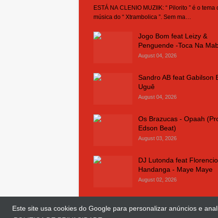
ESTÁ NA CLENIO MUZIIK: “ Pilorito ” é o tema
música do “ Xtrambolica ”. Sem ma…
Jogo Bom feat Leizy &
Penguende -Toca Na Ma
August 04, 2026
Sandro AB feat Gabilson 
Uguê
August 04, 2026
Os Brazucas - Opaah (Pr
Edson Beat)
August 03, 2026
DJ Lutonda feat Florencio
Handanga - Maye Maye
August 02, 2026
Este site usa cookies do Google para personalizar anúncios e anali
© Copyright 2018 and 2025
Clenio Muziik
| 