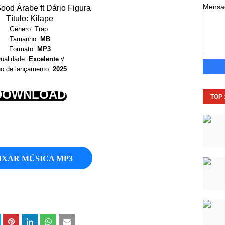
Mens
Good Árabe ft Dário Figura
Título: Kilape
Género: Trap
Tamanho:
MB
Formato:
MP3
ualidade:
Excelente √
o de lançamento:
2025
DOWNLOAD
TOP
IXAR MÚSICA MP3