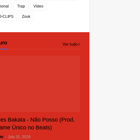
cional
Trap
Video
O-CLIPS
Zouk
uro
Ver tudo
es Bakata - Não Posso (Prod,
ame Único no Beats)
te
-
July 31, 2026