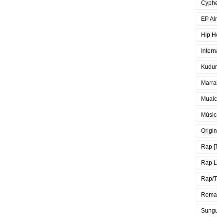
Cyph
EP Al
Hip H
Intern
Kudur
Marra
Muai
Músic
Origin
Rap [
Rap 
Rap/T
Roma
Sung