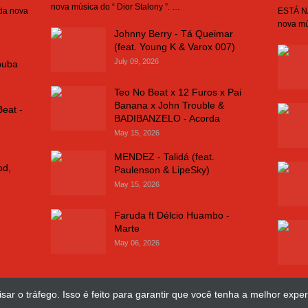
nova música do “ Dior Stalony ”. …
 da nova
ESTÁ NA
nova mú
Johnny Berry - Tá Queimar
(feat. Young K & Varox 007)
July 09, 2026
buba
Teo No Beat x 12 Furos x Pai
Banana x John Trouble &
Beat -
BADIBANZELO - Acorda
May 15, 2026
MENDEZ - Talidá (feat.
od,
Paulenson & LipeSky)
May 15, 2026
Faruda ft Délcio Huambo -
Marte
May 06, 2026
sar o tráfego. Isso é feito para garantir que você tenha a melhor exper
Design Web
José Chimuco