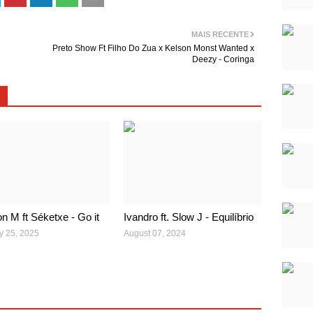
MAIS RECENTE
Preto Show Ft Filho Do Zua x Kelson Monst Wanted x
Deezy - Coringa
n M ft Séketxe - Go it
Ivandro ft. Slow J - Equilíbrio
y 25, 2025
August 07, 2024