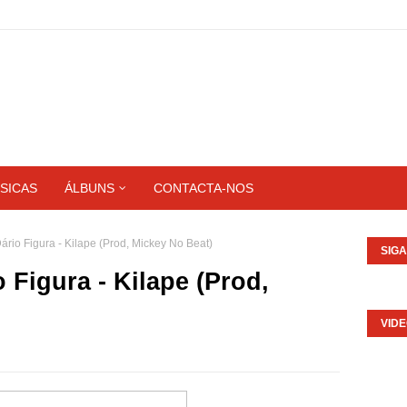
SICAS
ÁLBUNS
CONTACTA-NOS
ário Figura - Kilape (Prod, Mickey No Beat)
SIG
 Figura - Kilape (Prod,
VID