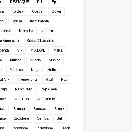
er
DESTAQUE
Drill
Ep
ma
fro Beat
Gospel
Gover
op
House
Instrumental
acional
Kizomba
Kuduro
o Animação
KudurO Lamento
benta
Mix
MIXTAPE
Msica
ca
Muisca
Muscia
Musica
a
Músicas
Naija
Noticia
al Mix
Promocional
R&B
Rap
Trap]
Rap / Duro
Rap /Love
Love
Rap Trap
Rap/Remix
rap
Rapper
Reggae
Remix
nce
Saxofone
Semba
Sul
ura
Taraxinha
Tarraxinha
Track