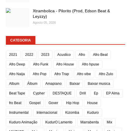
Xtrambolica - Pilorito (Prod, Edson Beat &
Leyzzy)
Agosto 05, 2026
CATEGORIA
2021
2022
2023
Acustico
Afro
Afro Beat
Afro Deep
Afro Funk
Afro House
Afro hpuse
Afro Naija
Afro Pop
Afro Trap
Afro vibe
Afro Zulo
Album
Álbum
Amapiano
Baixar
Baixar musica
Beat Tape
Cypher
DESTAQUE
Drill
Ep
EP Alma
fro Beat
Gospel
Gover
Hip Hop
House
Instrumental
Internacional
Kizomba
Kuduro
Kuduro Animação
KudurO Lamento
Marrabenta
Mix