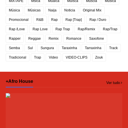
MIXTAPE
Msica
Muaica
Muisca
Muscia
Musica
Música
Músicas
Naija
Noticia
Original Mix
Promocional
R&B
Rap
Rap [Trap]
Rap / Duro
Rap /Love
Rap Love
Rap Trap
Rap/Remix
Rap/Trap
Rapper
Reggae
Remix
Romance
Saxofone
Semba
Sul
Sungura
Taraxinha
Tarraxinha
Track
Tradicional
Trap
Video
VIDEO-CLIPS
Zouk
+Afro House
Ver tudo