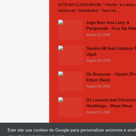
ESTÁ NA CLENIO MUZIIK: “ Pilorito ” é o tema
música do “ Xtrambolica ”. Sem ma…
Jogo Bom feat Leizy &
Penguende -Toca Na Ma
August 04, 2026
Sandro AB feat Gabilson 
Uguê
August 04, 2026
Os Brazucas - Opaah (Pr
Edson Beat)
August 03, 2026
DJ Lutonda feat Florencio
Handanga - Maye Maye
August 02, 2026
Este site usa cookies do Google para personalizar anúncios e anali
© Copyright 2018 and 2025
Clenio Muziik
| 