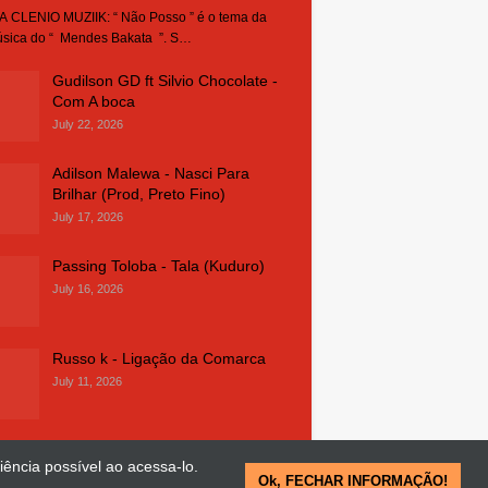
 CLENIO MUZIIK: “ Não Posso ” é o tema da
sica do “ Mendes Bakata ”. S…
Gudilson GD ft Silvio Chocolate -
Com A boca
July 22, 2026
Adilson Malewa - Nasci Para
Brilhar (Prod, Preto Fino)
July 17, 2026
Passing Toloba - Tala (Kuduro)
July 16, 2026
Russo k - Ligação da Comarca
July 11, 2026
iência possível ao acessa-lo.
Ok, FECHAR INFORMAÇÃO!