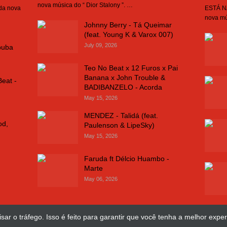
nova música do “ Dior Stalony ”. …
 da nova
ESTÁ NA
nova mú
Johnny Berry - Tá Queimar
(feat. Young K & Varox 007)
July 09, 2026
buba
Teo No Beat x 12 Furos x Pai
Banana x John Trouble &
Beat -
BADIBANZELO - Acorda
May 15, 2026
MENDEZ - Talidá (feat.
od,
Paulenson & LipeSky)
May 15, 2026
Faruda ft Délcio Huambo -
Marte
May 06, 2026
sar o tráfego. Isso é feito para garantir que você tenha a melhor exper
Design Web
José Chimuco