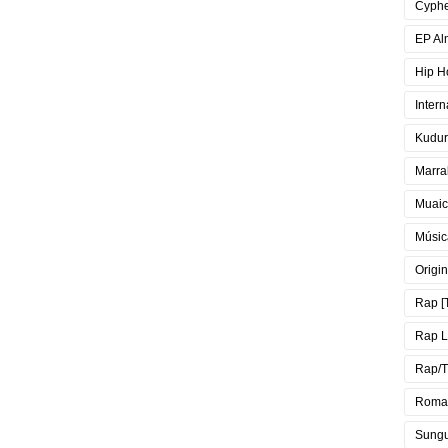
Cyph
EP Al
Hip H
Intern
Kudur
Marra
Muai
Músic
Origin
Rap [
Rap 
Rap/T
Roma
Sung