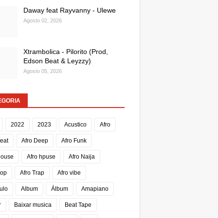
Daway feat Rayvanny - Ulewe
Agosto 02, 2026
Xtrambolica - Pilorito (Prod,
Edson Beat & Leyzzy)
Agosto 05, 2026
EGORIA
2022
2023
Acustico
Afro
Beat
Afro Deep
Afro Funk
House
Afro hpuse
Afro Naija
Pop
Afro Trap
Afro vibe
ulo
Album
Álbum
Amapiano
r
Baixar musica
Beat Tape