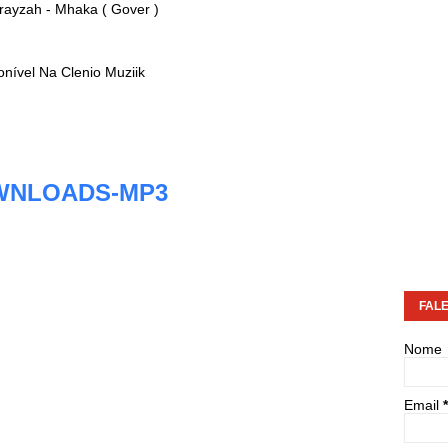
rayzah - Mhaka ( Gover )
onível Na Clenio Muziik
WNLOADS-MP3
FAL
Nome
Email
*