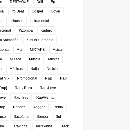
er
DESTAQUE
Drill
Ep
ma
fro Beat
Gospel
Gover
op
House
Instrumental
acional
Kizomba
Kuduro
o Animação
KudurO Lamento
benta
Mix
MIXTAPE
Msica
ca
Muisca
Muscia
Musica
a
Músicas
Naija
Noticia
al Mix
Promocional
R&B
Rap
Trap]
Rap / Duro
Rap /Love
Love
Rap Trap
Rap/Remix
rap
Rapper
Reggae
Remix
nce
Saxofone
Semba
Sul
ura
Taraxinha
Tarraxinha
Track