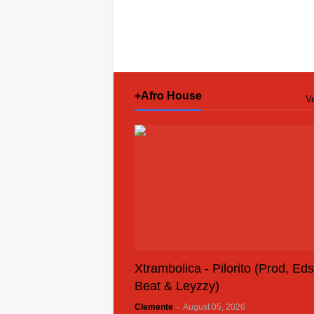
+Afro House
Ve
Xtrambolica - Pilorito (Prod, Ed
Beat & Leyzzy)
Clemente
-
August 05, 2026