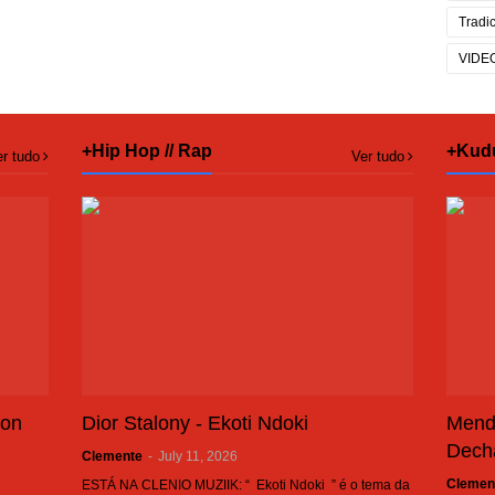
Tradi
VIDE
+Hip Hop // Rap
+Kud
r tudo
Ver tudo
son
Dior Stalony - Ekoti Ndoki
Mend
Dech
Clemente
-
July 11, 2026
Clemen
ESTÁ NA CLENIO MUZIIK: “ Ekoti Ndoki ” é o tema da