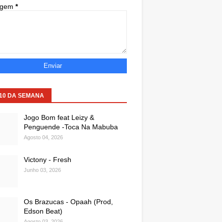
agem
*
 10 DA SEMANA
Jogo Bom feat Leizy &
Penguende -Toca Na Mabuba
Agosto 04, 2026
Victony - Fresh
Junho 03, 2026
Os Brazucas - Opaah (Prod,
Edson Beat)
Agosto 03, 2026