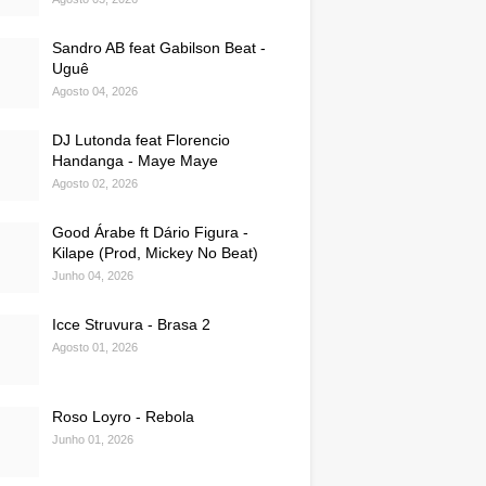
Sandro AB feat Gabilson Beat -
Uguê
Agosto 04, 2026
DJ Lutonda feat Florencio
Handanga - Maye Maye
Agosto 02, 2026
Good Árabe ft Dário Figura -
Kilape (Prod, Mickey No Beat)
Junho 04, 2026
Icce Struvura - Brasa 2
Agosto 01, 2026
Roso Loyro - Rebola
Junho 01, 2026