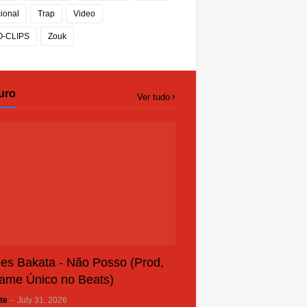
cional
Trap
Video
O-CLIPS
Zouk
uro
Ver tudo
es Bakata - Não Posso (Prod,
ame Único no Beats)
te
-
July 31, 2026