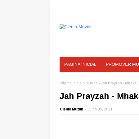
PÁGINA INICIAL
PROMOVER MÚ
Página inicial
Musica
Jah Prayzah - Mhaka (
Jah Prayzah - Mhaka
Clenio Muziik
-
Julho 05, 2021