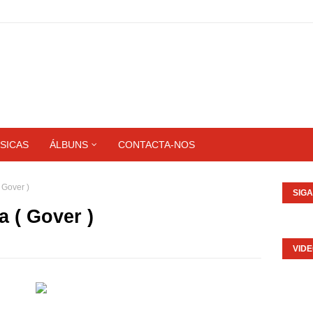
SICAS
ÁLBUNS
CONTACTA-NOS
 Gover )
SIG
 ( Gover )
VID