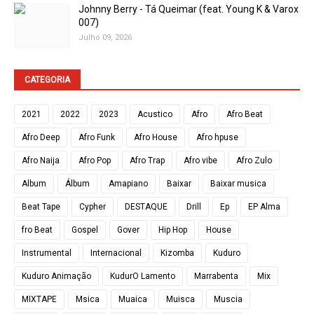
Johnny Berry - Tá Queimar (feat. Young K & Varox
007)
Julho 09, 2026
CATEGORIA
2021
2022
2023
Acustico
Afro
Afro Beat
Afro Deep
Afro Funk
Afro House
Afro hpuse
Afro Naija
Afro Pop
Afro Trap
Afro vibe
Afro Zulo
Album
Álbum
Amapiano
Baixar
Baixar musica
Beat Tape
Cypher
DESTAQUE
Drill
Ep
EP Alma
fro Beat
Gospel
Gover
Hip Hop
House
Instrumental
Internacional
Kizomba
Kuduro
Kuduro Animação
KudurO Lamento
Marrabenta
Mix
MIXTAPE
Msica
Muaica
Muisca
Muscia