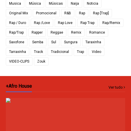
Musica
Música
Músicas
Naija
Noticia
Original Mix
Promocional
R&B
Rap
Rap [Trap]
Rap / Duro
Rap /Love
Rap Love
Rap Trap
Rap/Remix
Rap/Trap
Rapper
Reggae
Remix
Romance
Saxofone
Semba
Sul
Sungura
Taraxinha
Tarraxinha
Track
Tradicional
Trap
Video
VIDEO-CLIPS
Zouk
+Afro House
Ver tudo