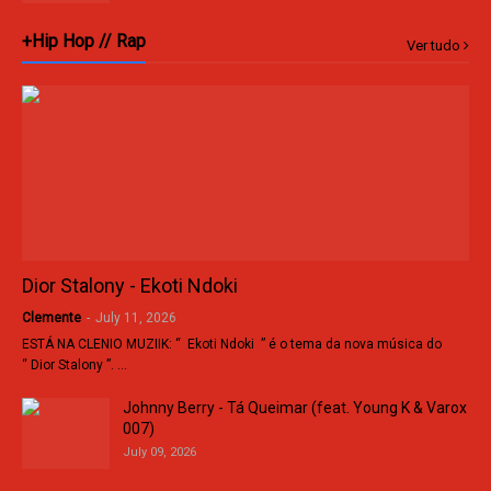
+Hip Hop // Rap
Ver tudo
Dior Stalony - Ekoti Ndoki
Clemente
-
July 11, 2026
ESTÁ NA CLENIO MUZIIK: “ Ekoti Ndoki ” é o tema da nova música do
“ Dior Stalony ”. …
Johnny Berry - Tá Queimar (feat. Young K & Varox
007)
July 09, 2026