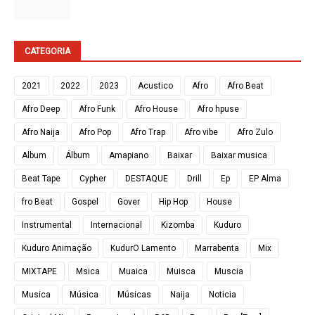
CATEGORIA
2021
2022
2023
Acustico
Afro
Afro Beat
Afro Deep
Afro Funk
Afro House
Afro hpuse
Afro Naija
Afro Pop
Afro Trap
Afro vibe
Afro Zulo
Album
Álbum
Amapiano
Baixar
Baixar musica
Beat Tape
Cypher
DESTAQUE
Drill
Ep
EP Alma
fro Beat
Gospel
Gover
Hip Hop
House
Instrumental
Internacional
Kizomba
Kuduro
Kuduro Animação
KudurO Lamento
Marrabenta
Mix
MIXTAPE
Msica
Muaica
Muisca
Muscia
Musica
Música
Músicas
Naija
Noticia