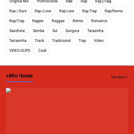
Original Mix
Promocional
R&B
Rap
Rap [Trap]
Rap / Duro
Rap /Love
Rap Love
Rap Trap
Rap/Remix
Rap/Trap
Rapper
Reggae
Remix
Romance
Saxofone
Semba
Sul
Sungura
Taraxinha
Tarraxinha
Track
Tradicional
Trap
Video
VIDEO-CLIPS
Zouk
+Afro House
Ver tudo