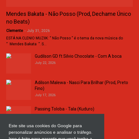
Mendes Bakata - Não Posso (Prod, Dechame Único
no Beats)
Clemente
-
July 31, 2026
ESTÁ NA CLENIO MUZIIK: “ Não Posso ” é o tema da nova música do
“ Mendes Bakata ”. S…
Gudilson GD ft Silvio Chocolate - Com A boca
July 22, 2026
Adilson Malewa - Nasci Para Brilhar (Prod, Preto
Fino)
July 17, 2026
Passing Toloba - Tala (Kuduro)
July 16, 2026
Este site usa cookies do Google para
personalizar anúncios e analisar o tráfego.
Russo k - Ligação da Comarca
Isso é feito para garantir que você tenha a