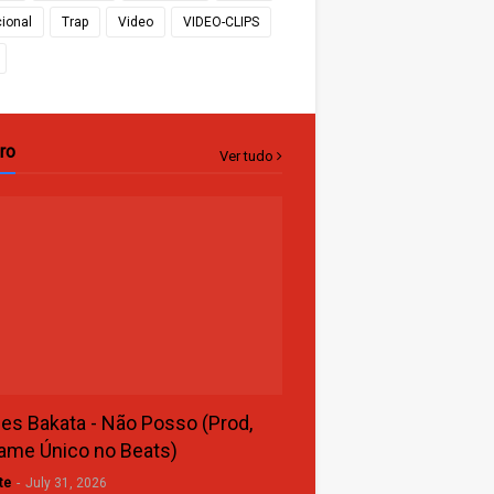
cional
Trap
Video
VIDEO-CLIPS
ro
Ver tudo
s Bakata - Não Posso (Prod,
ame Único no Beats)
te
-
July 31, 2026