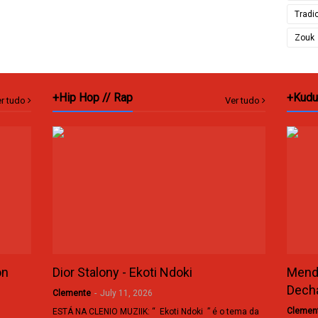
Tradi
Zouk
+Hip Hop // Rap
+Kudu
r tudo
Ver tudo
on
Dior Stalony - Ekoti Ndoki
Mende
Dech
Clemente
-
July 11, 2026
Clemen
ESTÁ NA CLENIO MUZIIK: “ Ekoti Ndoki ” é o tema da