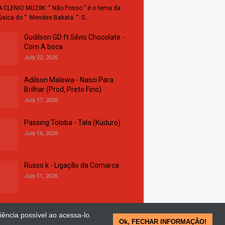
 CLENIO MUZIIK: “ Não Posso ” é o tema da
sica do “ Mendes Bakata ”. S…
Gudilson GD ft Silvio Chocolate -
Com A boca
July 22, 2026
Adilson Malewa - Nasci Para
Brilhar (Prod, Preto Fino)
July 17, 2026
Passing Toloba - Tala (Kuduro)
July 16, 2026
Russo k - Ligação da Comarca
July 11, 2026
iência possível ao acessa-lo.
Ok, FECHAR INFORMAÇÃO!