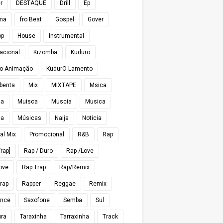
r
DESTAQUE
Drill
Ep
ma
fro Beat
Gospel
Gover
op
House
Instrumental
nacional
Kizomba
Kuduro
o Animação
KudurO Lamento
benta
Mix
MIXTAPE
Msica
ca
Muisca
Muscia
Musica
ca
Músicas
Naija
Noticia
al Mix
Promocional
R&B
Rap
rap]
Rap / Duro
Rap /Love
ove
Rap Trap
Rap/Remix
rap
Rapper
Reggae
Remix
nce
Saxofone
Semba
Sul
ra
Taraxinha
Tarraxinha
Track