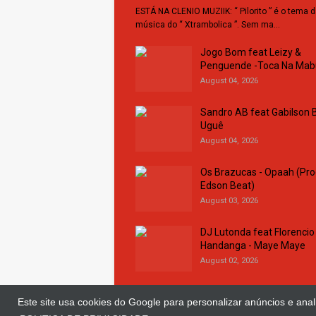
ESTÁ NA CLENIO MUZIIK: “ Pilorito ” é o tema 
música do “ Xtrambolica ”. Sem ma…
Jogo Bom feat Leizy &
Penguende -Toca Na Ma
August 04, 2026
Sandro AB feat Gabilson B
Uguê
August 04, 2026
Os Brazucas - Opaah (Pro
Edson Beat)
August 03, 2026
DJ Lutonda feat Florencio
Handanga - Maye Maye
August 02, 2026
Este site usa cookies do Google para personalizar anúncios e anali
© Copyright 2018 and 2025
Clenio Muziik
| D