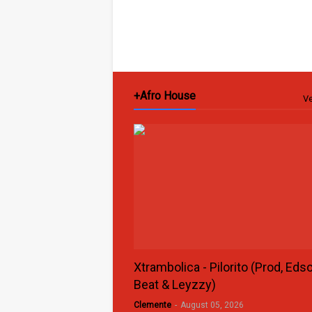
+Afro House
Ve
Xtrambolica - Pilorito (Prod, Eds
Beat & Leyzzy)
Clemente
-
August 05, 2026