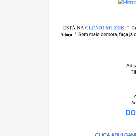
ESTÁ NA
CLENIO MUZIIK
:
“
Gr
”. Sem mais demora, faça já 
Adoço
Arti
Tí
Q
An
DO
CLICA AQUI GA