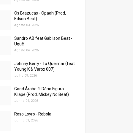
Os Brazucas - Opaah (Prod,
Edson Beat)
Agosto 03, 2026
Sandro AB feat Gabilson Beat -
Uguê
Agosto 04, 2026
Johnny Berry - Tá Queimar (feat.
Young K & Varox 007)
Julho 09, 2026
Good Árabe ft Dário Figura -
Kilape (Prod, Mickey No Beat)
Junho 04, 2026
Roso Loyro - Rebola
Junho 01, 2026