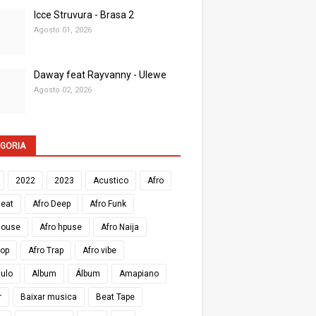
Icce Struvura - Brasa 2
Agosto 01, 2026
Daway feat Rayvanny - Ulewe
Agosto 02, 2026
GORIA
2022
2023
Acustico
Afro
Beat
Afro Deep
Afro Funk
House
Afro hpuse
Afro Naija
Pop
Afro Trap
Afro vibe
Zulo
Album
Álbum
Amapiano
r
Baixar musica
Beat Tape