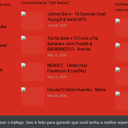
nova música do “ Dior Stalony ”. …
da nova
ESTÁ NA
nova mú
Johnny Berry - Tá Queimar (feat.
Young K & Varox 007)
July 09, 2026
buba
Teo No Beat x 12 Furos x Pai
Banana x John Trouble &
eat -
BADIBANZELO - Acorda
May 15, 2026
MENDEZ - Talidá (feat.
d,
Paulenson & LipeSky)
May 15, 2026
Faruda ft Délcio Huambo - Marte
May 06, 2026
sar o tráfego. Isso é feito para garantir que você tenha a melhor exper
esign Web
José Chimuco