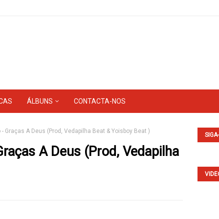
CAS
ÁLBUNS
CONTACTA-NOS
 - Graças A Deus (Prod, Vedapilha Beat & Yoisboy Beat )
SIGA
Graças A Deus (Prod, Vedapilha
VIDE