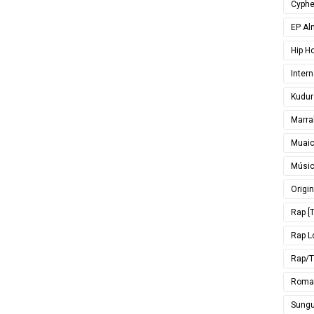
Cyphe
EP Al
Hip H
Inter
Kudur
Marra
Muai
Músi
Origin
Rap [T
Rap L
Rap/T
Roma
Sungu