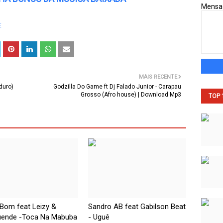
Mens
E
MAIS RECENTE
duro)
Godzilla Do Game ft Dj Falado Junior - Carapau
Grosso (Afro house) | Download Mp3
TOP 
Bom feat Leizy &
Sandro AB feat Gabilson Beat
ende -Toca Na Mabuba
- Uguê