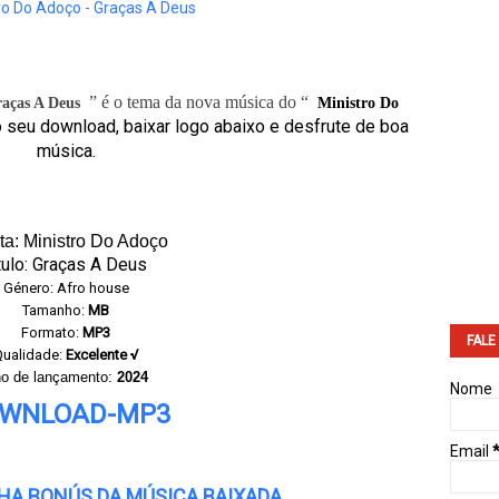
” é o tema da nova música do “
aças A Deus
Ministro Do
o seu download, baixar logo abaixo e desfrute de boa
música.
sta: Ministro Do Adoço
tulo: Graças A Deus
Género: Afro house
Tamanho:
MB
Formato:
MP3
FALE
ualidade:
Excelente √
o de lançamento:
2024
Nome
WNLOAD-MP3
Email
NHA BONÚS DA MÚSICA BAIXADA