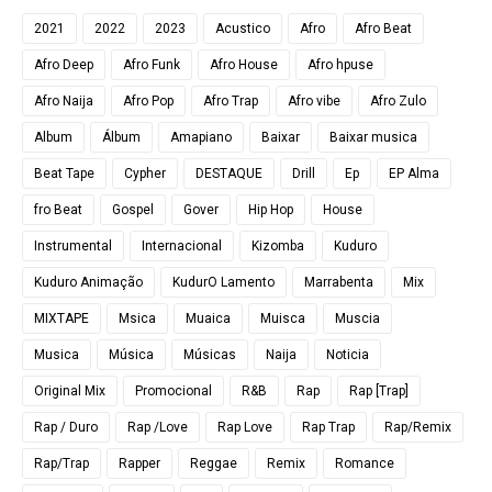
2021
2022
2023
Acustico
Afro
Afro Beat
Afro Deep
Afro Funk
Afro House
Afro hpuse
Afro Naija
Afro Pop
Afro Trap
Afro vibe
Afro Zulo
Album
Álbum
Amapiano
Baixar
Baixar musica
Beat Tape
Cypher
DESTAQUE
Drill
Ep
EP Alma
fro Beat
Gospel
Gover
Hip Hop
House
Instrumental
Internacional
Kizomba
Kuduro
Kuduro Animação
KudurO Lamento
Marrabenta
Mix
MIXTAPE
Msica
Muaica
Muisca
Muscia
Musica
Música
Músicas
Naija
Noticia
Original Mix
Promocional
R&B
Rap
Rap [Trap]
Rap / Duro
Rap /Love
Rap Love
Rap Trap
Rap/Remix
Rap/Trap
Rapper
Reggae
Remix
Romance