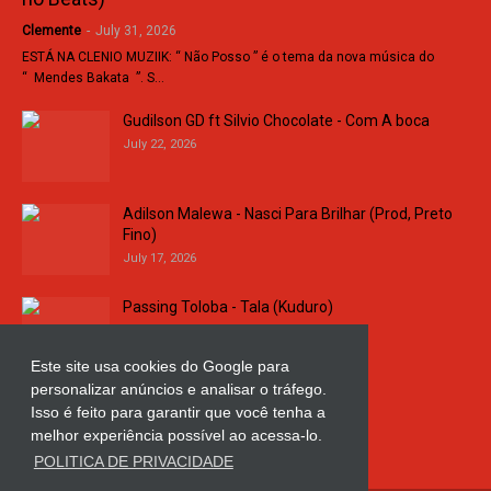
Clemente
-
July 31, 2026
ESTÁ NA CLENIO MUZIIK: “ Não Posso ” é o tema da nova música do
“ Mendes Bakata ”. S…
Gudilson GD ft Silvio Chocolate - Com A boca
July 22, 2026
Adilson Malewa - Nasci Para Brilhar (Prod, Preto
Fino)
July 17, 2026
Passing Toloba - Tala (Kuduro)
July 16, 2026
Este site usa cookies do Google para
personalizar anúncios e analisar o tráfego.
Russo k - Ligação da Comarca
Isso é feito para garantir que você tenha a
July 11, 2026
melhor experiência possível ao acessa-lo.
POLITICA DE PRIVACIDADE