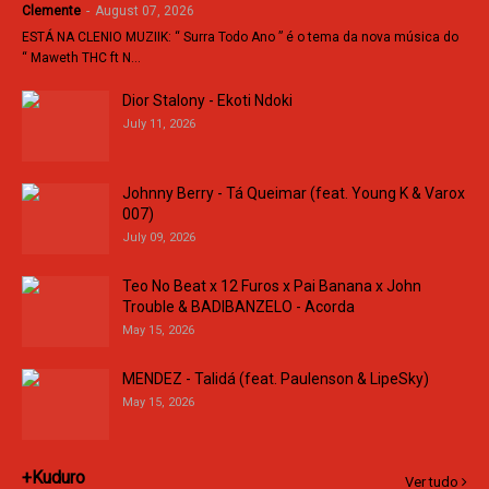
Clemente
-
August 07, 2026
ESTÁ NA CLENIO MUZIIK: “ Surra Todo Ano ” é o tema da nova música do
“ Maweth THC ft N…
Dior Stalony - Ekoti Ndoki
July 11, 2026
Johnny Berry - Tá Queimar (feat. Young K & Varox
007)
July 09, 2026
Teo No Beat x 12 Furos x Pai Banana x John
Trouble & BADIBANZELO - Acorda
May 15, 2026
MENDEZ - Talidá (feat. Paulenson & LipeSky)
May 15, 2026
+Kuduro
Ver tudo