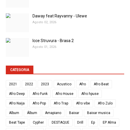
Daway feat Rayvanny - Ulewe
Agosto 02, 2026
Icce Struvura - Brasa 2
Agosto 01, 2026
CATEGORIA
2021
2022
2023
Acustico
Afro
Afro Beat
Afro Deep
Afro Funk
Afro House
Afro hpuse
Afro Naija
Afro Pop
Afro Trap
Afro vibe
Afro Zulo
Album
Álbum
Amapiano
Baixar
Baixar musica
Beat Tape
Cypher
DESTAQUE
Drill
Ep
EP Alma