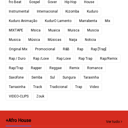
fro Beat
Gospel
Gover
Hip Hop
House
Instrumental
Internacional
Kizomba
Kuduro
Kuduro Animação
KudurO Lamento
Marrabenta
Mix
MIXTAPE
Msica
Muaica
Muisca
Muscia
Musica
Música
Músicas
Naija
Noticia
Original Mix
Promocional
R&B
Rap
Rap [Trap]
Rap / Duro
Rap /Love
Rap Love
Rap Trap
Rap/Remix
Rap/Trap
Rapper
Reggae
Remix
Romance
Saxofone
Semba
Sul
Sungura
Taraxinha
Tarraxinha
Track
Tradicional
Trap
Video
VIDEO-CLIPS
Zouk
+Afro House
Ver tudo