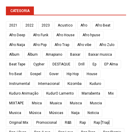
CATEGORIA
2021
2022
2023
Acustico
Afro
Afro Beat
Afro Deep
Afro Funk
Afro House
Afro hpuse
Afro Naija
Afro Pop
Afro Trap
Afro vibe
Afro Zulo
Album
Álbum
Amapiano
Baixar
Baixar musica
Beat Tape
Cypher
DESTAQUE
Drill
Ep
EP Alma
fro Beat
Gospel
Gover
Hip Hop
House
Instrumental
Internacional
Kizomba
Kuduro
Kuduro Animação
KudurO Lamento
Marrabenta
Mix
MIXTAPE
Msica
Muaica
Muisca
Muscia
Musica
Música
Músicas
Naija
Noticia
Original Mix
Promocional
R&B
Rap
Rap [Trap]