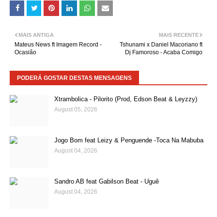
MAIS ANTIGA
MAIS RECENTE
Mateus News ft Imagem Record -
Tshunami x Daniel Macoriano ft
Ocasião
Dj Famoroso - Acaba Comigo
PODERÁ GOSTAR DESTAS MENSAGENS
Xtrambolica - Pilorito (Prod, Edson Beat & Leyzzy)
August 05, 2026
Jogo Bom feat Leizy & Penguende -Toca Na Mabuba
August 04, 2026
Sandro AB feat Gabilson Beat - Uguê
August 04, 2026