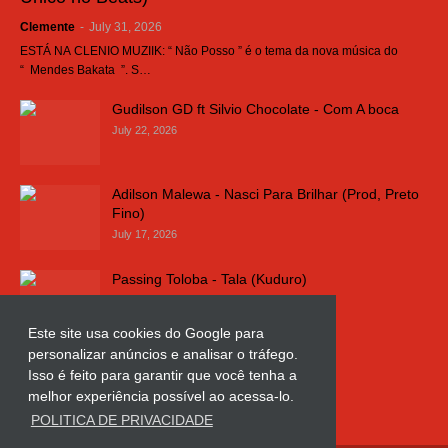
Clemente
-
July 31, 2026
ESTÁ NA CLENIO MUZIIK: “ Não Posso ” é o tema da nova música do
“ Mendes Bakata ”. S…
Gudilson GD ft Silvio Chocolate - Com A boca
July 22, 2026
Adilson Malewa - Nasci Para Brilhar (Prod, Preto
Fino)
July 17, 2026
Passing Toloba - Tala (Kuduro)
July 16, 2026
Este site usa cookies do Google para
personalizar anúncios e analisar o tráfego.
Russo k - Ligação da Comarca
Isso é feito para garantir que você tenha a
July 11, 2026
melhor experiência possível ao acessa-lo.
POLITICA DE PRIVACIDADE