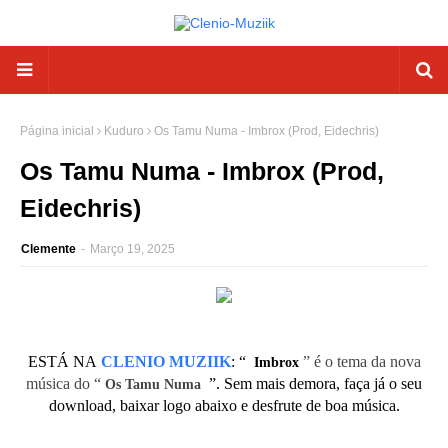
Página inicial
Kuduro
Os Tamu Numa - Imbrox (Prod, Eidechris)
Os Tamu Numa - Imbrox (Prod,
Eidechris)
Clemente
-
Março 19, 2025
ESTÁ NA
CLENIO MUZIIK
:
“
” é o tema da nova
Imbrox
música do “
”. Sem mais demora, faça já o seu
Os Tamu Numa
download, baixar logo abaixo e desfrute de boa música.