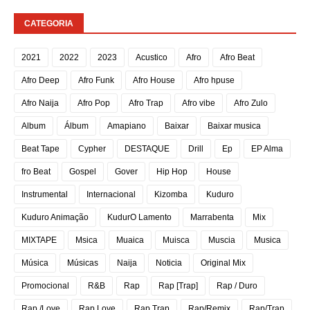
CATEGORIA
2021
2022
2023
Acustico
Afro
Afro Beat
Afro Deep
Afro Funk
Afro House
Afro hpuse
Afro Naija
Afro Pop
Afro Trap
Afro vibe
Afro Zulo
Album
Álbum
Amapiano
Baixar
Baixar musica
Beat Tape
Cypher
DESTAQUE
Drill
Ep
EP Alma
fro Beat
Gospel
Gover
Hip Hop
House
Instrumental
Internacional
Kizomba
Kuduro
Kuduro Animação
KudurO Lamento
Marrabenta
Mix
MIXTAPE
Msica
Muaica
Muisca
Muscia
Musica
Música
Músicas
Naija
Noticia
Original Mix
Promocional
R&B
Rap
Rap [Trap]
Rap / Duro
Rap /Love
Rap Love
Rap Trap
Rap/Remix
Rap/Trap