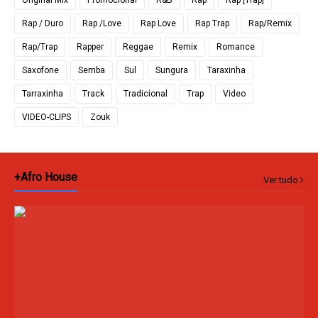
Original Mix
Promocional
R&B
Rap
Rap [Trap]
Rap / Duro
Rap /Love
Rap Love
Rap Trap
Rap/Remix
Rap/Trap
Rapper
Reggae
Remix
Romance
Saxofone
Semba
Sul
Sungura
Taraxinha
Tarraxinha
Track
Tradicional
Trap
Video
VIDEO-CLIPS
Zouk
+Afro House
Ver tudo