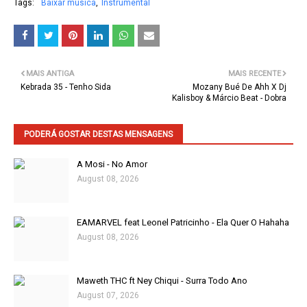
Tags:
Baixar musica
Instrumental
MAIS ANTIGA
MAIS RECENTE
Kebrada 35 - Tenho Sida
Mozany Bué De Ahh X Dj
Kalisboy & Márcio Beat - Dobra
PODERÁ GOSTAR DESTAS MENSAGENS
A Mosi - No Amor
August 08, 2026
EAMARVEL feat Leonel Patricinho - Ela Quer O Hahaha
August 08, 2026
Maweth THC ft Ney Chiqui - Surra Todo Ano
August 07, 2026