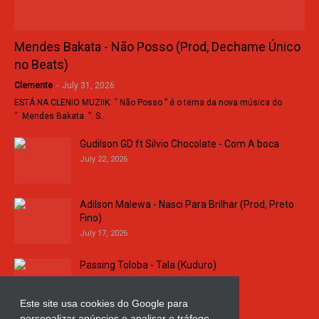
Mendes Bakata - Não Posso (Prod, Dechame Único
no Beats)
Clemente
-
July 31, 2026
ESTÁ NA CLENIO MUZIIK: “ Não Posso ” é o tema da nova música do
“ Mendes Bakata ”. S…
Gudilson GD ft Silvio Chocolate - Com A boca
July 22, 2026
Adilson Malewa - Nasci Para Brilhar (Prod, Preto
Fino)
July 17, 2026
Passing Toloba - Tala (Kuduro)
July 16, 2026
Este site usa cookies do Google para
personalizar anúncios e analisar o tráfego.