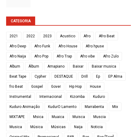
CATEGORIA
2021
2022
2023
Acustico
Afro
Afro Beat
Afro Deep
Afro Funk
Afro House
Afro hpuse
Afro Naija
Afro Pop
Afro Trap
Afro vibe
Afro Zulo
Album
Álbum
Amapiano
Baixar
Baixar musica
Beat Tape
Cypher
DESTAQUE
Drill
Ep
EP Alma
fro Beat
Gospel
Gover
Hip Hop
House
Instrumental
Internacional
Kizomba
Kuduro
Kuduro Animação
KudurO Lamento
Marrabenta
Mix
MIXTAPE
Msica
Muaica
Muisca
Muscia
Musica
Música
Músicas
Naija
Noticia