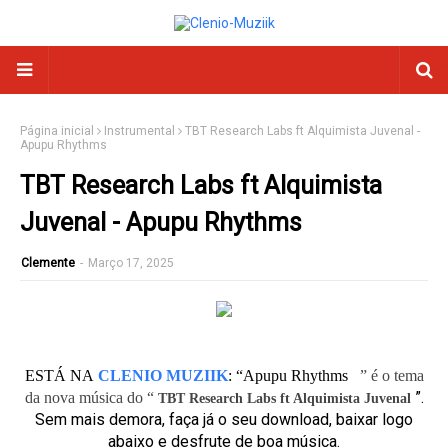
Página inicial
Instrumental
TBT Research Labs ft Alquimista Juvenal -
Apupu Rhythms
TBT Research Labs ft Alquimista
Juvenal - Apupu Rhythms
Clemente
-
Março 17, 2025
ESTÁ NA
CLENIO MUZIIK
:
“Apupu Rhythms
” é o tema
”.
da nova música do “
TBT Research Labs ft Alquimista Juvenal
Sem mais demora, faça já o seu download, baixar logo
abaixo e desfrute de boa música.