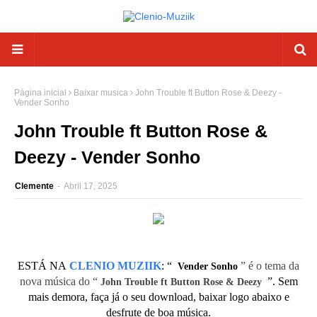
Página inicial
Baixar musica
John Trouble ft Button Rose & Deezy -
Vender Sonho
John Trouble ft Button Rose &
Deezy - Vender Sonho
Clemente
-
Abril 17, 2025
ESTÁ NA
CLENIO MUZIIK
:
“
” é o tema da
Vender Sonho
nova música do “
”. Sem
John Trouble ft Button Rose & Deezy
mais demora, faça já o seu download, baixar logo abaixo e
desfrute de boa música.