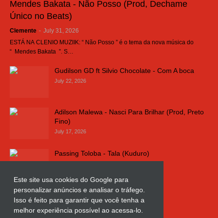
Mendes Bakata - Não Posso (Prod, Dechame
Único no Beats)
Clemente
-
July 31, 2026
ESTÁ NA CLENIO MUZIIK: “ Não Posso ” é o tema da nova música do
“ Mendes Bakata ”. S…
Gudilson GD ft Silvio Chocolate - Com A boca
July 22, 2026
Adilson Malewa - Nasci Para Brilhar (Prod, Preto
Fino)
July 17, 2026
Passing Toloba - Tala (Kuduro)
July 16, 2026
Este site usa cookies do Google para
personalizar anúncios e analisar o tráfego.
Russo k - Ligação da Comarca
Isso é feito para garantir que você tenha a
July 11, 2026
melhor experiência possível ao acessa-lo.