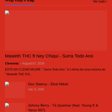
+Hip Hop // Rap
Ver tudo
Maweth THC ft Ney Chiqui - Surra Todo Ano
Clemente
-
August 07, 2026
ESTÁ NA CLENIO MUZIIK: “ Surra Todo Ano ” é o tema da nova música do
“ Maweth THC ft N…
Dior Stalony - Ekoti Ndoki
July 11, 2026
Johnny Berry - Tá Queimar (feat. Young K &
Varox 007)