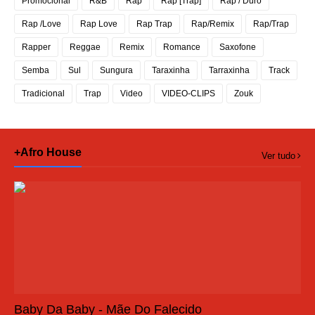
Promocional
R&B
Rap
Rap [Trap]
Rap / Duro
Rap /Love
Rap Love
Rap Trap
Rap/Remix
Rap/Trap
Rapper
Reggae
Remix
Romance
Saxofone
Semba
Sul
Sungura
Taraxinha
Tarraxinha
Track
Tradicional
Trap
Video
VIDEO-CLIPS
Zouk
+Afro House
Ver tudo
Baby Da Baby - Mãe Do Falecido