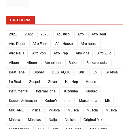
CATEGORIA
2021
2022
2023
Acustico
Afro
Afro Beat
Afro Deep
Afro Funk
Afro House
Afro hpuse
Afro Naija
Afro Pop
Afro Trap
Afro vibe
Afro Zulo
Album
Álbum
Amapiano
Baixar
Baixar musica
Beat Tape
Cypher
DESTAQUE
Drill
Ep
EP Alma
fro Beat
Gospel
Gover
Hip Hop
House
Instrumental
Internacional
Kizomba
Kuduro
Kuduro Animação
KudurO Lamento
Marrabenta
Mix
MIXTAPE
Msica
Muaica
Muisca
Muscia
Musica
Música
Músicas
Naija
Noticia
Original Mix